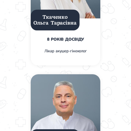
Спондилоартроз грудного відділу
Спондилоартроз хребта
Спондилоартроз поперекового відділу
Ткаченко
Спондилоартроз шийного відділу
Ольга Тарасівна
Артрит
Гострий артрит
Хронічний артрит
8 РОКІВ ДОСВІДУ
Артроз
Артроз кульшового суглоба
Лікар акушер-гінеколог
Артроз плечового суглоба
Артроз колінного суглоба
Артроз ліктьового суглоба
Артроз гомілковостопного суглобу
Міозит
Міозит шиї
Міозит спини
Міозит грудної клітини
Радикуліт
Шийний радикуліт
Дискогенний радикуліт
Міжреберна невралгія
Попереково-крижовий радикуліт
Грижі