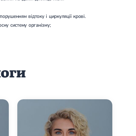
орушенням відтоку і циркуляції крові.
сну систему організму;
логи