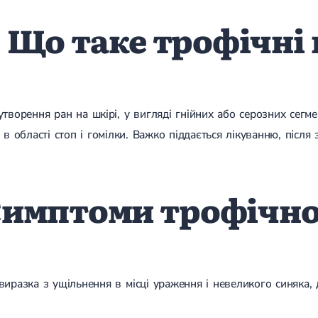
Що таке трофічні
утворення ран на шкірі, у вигляді гнійних або серозних сегме
, в області стоп і гомілки. Важко піддається лікуванню, після
имптоми трофічно
иразка з ущільнення в місці ураження і невеликого синяка, д