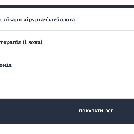
я лікаря хірурга-флеболога
ерапія (1 зона)
омія
ПОКАЗАТИ ВСЕ