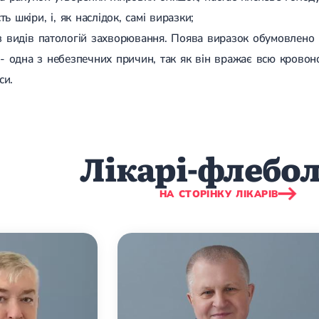
ть шкіри, і, як наслідок, самі виразки;
з видів патологій захворювання. Поява виразок обумовлено п
 - одна з небезпечних причин, так як він вражає всю кровоно
си.
Лікарі-флебо
НА СТОРІНКУ ЛІКАРІВ