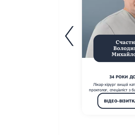
Счаст
Володи
Михайл
34 РОКИ Д
Лікар-хірург вищої кат
проктолог, спеціаліст з б
ВІДЕО–ВІЗИТК