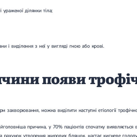
і ураженої ділянки тіла;
ни і виділення з неї у вигляді гною або крові.
чини появи трофіч
рм захворювання, можна виділити наступні етіології трофічно
йголовніша причина, у 70% пацієнтів спочатку виявляється в
а рахунок утворення жирових бляшок, настає кисневе голодув