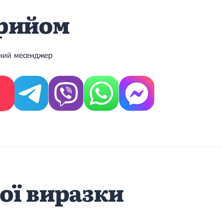
прийом
ений месенджер
ої виразки