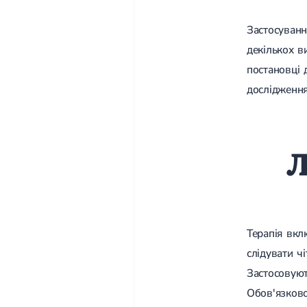
Застосуванн
декількох в
постановці 
дослідження
Л
Терапія вкл
слідувати ч
Застосовуют
Обов'язково