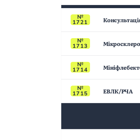
Консультаці
1721
Мікросклерот
1713
Мініфлебект
1714
ЕВЛК/РЧА
1715