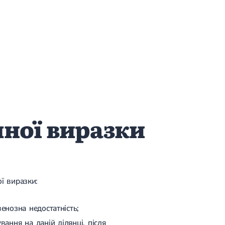
ної виразки
ї виразки:
енозна недостатність;
ання на даній ділянці, після