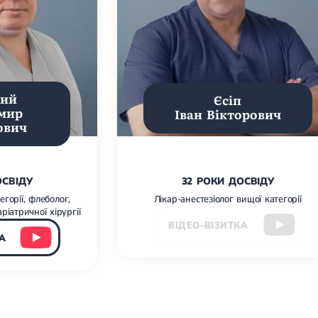
ний
Єсіп
мир
Іван Вікторович
ович
ОСВІДУ
32 РОКИ ДОСВІДУ
егорії, флеболог,
Лікар-анестезіолог вищої категорії
аріатричної хірургії
ВІДЕО–ВІЗИТКА
А