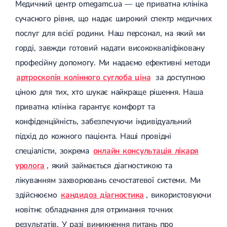
Медичний центр omegamc.ua — це приватна клініка
сучасного рівня, що надає широкий спектр медичних
послуг для всієї родини. Наш персонал, на який ми
горді, завжди готовий надати висококваліфіковану
професійну допомогу. Ми надаємо ефективні методи
артроскопія колінного суглоба ціна
за доступною
ціною для тих, хто шукає найкраще рішення. Наша
приватна клініка гарантує комфорт та
конфіденційність, забезпечуючи індивідуальний
підхід до кожного пацієнта. Наші провідні
спеціалісти, зокрема
онлайн консультація лікаря
уролога
, який займається діагностикою та
лікуванням захворювань сечостатевої системи. Ми
здійснюємо
кандидоз діагностика
, використовуючи
новітнє обладнання для отримання точних
результатів. У разі виникнення питань про