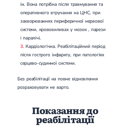
Магнітотерапія
ін. Вона потрібна після травмування та
Лазерна терапія
оперативного втручання на ЦНС, при
Реабілітація після перелому
Реабілітація
Реабілітація після вивиху
захворюваннях периферичної нервової
Реабілітація після ендопротезування
системи, крововиливах у мозок , парези
Реабілітація після артроскопії
і паралічі.
Лікувальна фізкультура
Кардіологічна. Реабілітаційний період
Дерматологія
після гострого інфаркту, при патологіях
Масаж
серцево-судинної системи.
Без реабілітації на повне відновлення
розраховувати не варто.
Показання до
реабілітації