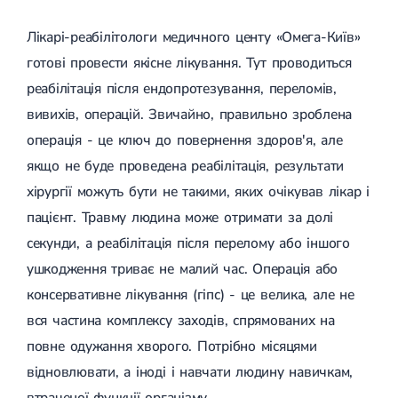
Лікування грижі диска
Лікарі-реабілітологи медичного центу «Омега-Київ»
Лікування міжхребцевої грижі
Грижа хребта
готові провести якісне лікування. Тут проводиться
Протрузія дисків
реабілітація після ендопротезування, переломів,
Протрузія дисків попереково-крижового відділу
Протрузія міжхребцевих дисків
вивихів, операцій. Звичайно, правильно зроблена
Протрузія шийного відділу
операція - це ключ до повернення здоров'я, але
Кардіологія
якщо не буде проведена реабілітація, результати
Хвороби серця
хірургії можуть бути не такими, яких очікував лікар і
Брадикардія
пацієнт. Травму людина може отримати за долі
Тахікардія
Ішемічна хвороба серця
секунди, а реабілітація після перелому або іншого
Інфаркт міокарда
ушкодження триває не малий час. Операція або
Міокардит
консервативне лікування (гіпс) - це велика, але не
Інфекційний ендокардит
Нейроциркуляторна дистонія
вся частина комплексу заходів, спрямованих на
Нейроциркуляторна дистонія за гіпертонічним типом
повне одужання хворого. Потрібно місяцями
Серцева недостатність
Вада серця
відновлювати, а іноді і навчати людину навичкам,
Мітральна вада серця
втраченої функції організму.