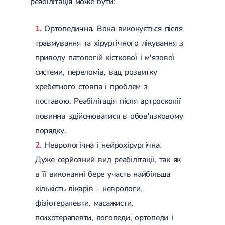
реабілітація може бути:
Цукровий діабет 2 типу
Нецукровий діабет
Ортопедична. Вона виконується після
Школа діабету
Зоб
травмування та хірургічного лікування з
Дифузний токсичний зоб (Базедова хвороба)
приводу патологій кісткової і м'язової
Вузловий зоб
Дифузний зоб
системи, переломів, вад розвитку
Тиреоїдит
хребетного стовпа і проблем з
Підгострий тиреоїдит
Аутоиммунный тиреоидит
поставою. Реабілітація після артроскопії
Хронічний тиреоїдит
повинна здійснюватися в обов'язковому
Гіпертиреоз
порядку.
Гіпотиреоз
Хвороба Іценко-Кушинга
Неврологічна і нейрохірургічна.
Гіпоталамічний синдром
Дуже серйозний вид реабілітації, так як
Гірсутизм
Кіста щитовидної залози
в її виконанні бере участь найбільша
Метаболічний синдром
кількість лікарів - неврологи,
Ожиріння
Наднирковозалозна недостатність (хвороба Аддісона)
фізіотерапевти, масажисти,
Ультразвукова терапія
психотерапевти, логопеди, ортопеди і
Фізіотерапія
Ударно-хвильова терапія