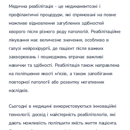
(ДППГ)
УЗД органів сечовивідної системи
Трофічні виразки
Медична реабілітація - це медикаментозні і
Психогенне запаморочення
УЗД органів черевної порожнини
Мікросклеротерапія
профілактичні процедури, які спрямовані на повне
Радикулопатія
УЗД нижньої порожнистої вени
Склеротерапія
Методики лікування
УЗД м'яких тканин
Ендовенозна лазерна коагуляція
можливе відновлення загублених здібностей
Вертебрологія
Лікування хребта
УЗД лімфатичних вузлів
Лазерна операція вен
хворого після різного роду патологій. Реабілітаційне
Остеохондроз
УЗД для дітей
Мініфлебектомія
лікування має величезне значення, особливо в
Остеохондроз хребта
УЗД черевного відділу аорти
Кросектомія та короткий стрипінг
Остеохондроз шийного відділу
Денситометрія
Видалення грижі
галузі нейрохірургії, де пацієнт після важких
Абдомінальна хірургія
Остеохондроз грудного відділу
УЗД щитоподібної залози
Видалення пахової грижі
захворювань і пошкоджень втрачає важливі
Остеохондроз поперекового відділу
Фолікулометрія
Видалення пупкової грижі
Наслідки травм хребта і кінцівок
УЗД простати
Видалення апендициту
навички та здібності. Реабілітація також направлена
Сколіоз
Ехогідротубація
Радіохвильова хірургія
Амбулаторна хірургія
на поліпшення якості м'язів, а також запобігання
Сколіоз першого ступеня
УЗД вад плоду
Сколіоз другого ступеня
УЗД нирок
повторної патології або розвитку негативних
Сколіоз шийного відділу
УЗД мошонки
Малоінвазивна ендоскопічна хірургія
наслідків.
Лівобічний сколіоз
УЗД молочних залоз
Спондильоз
УЗД сечового міхура
Підготовка до операції
Спондильоз грудного відділу
УЗД малого таза
Сьогодні в медицині використовуються інноваційні
Спондильоз поперекового відділу
УЗД при вагітності
технології, досвід і майстерність реабілітологів, які
Шийний спондильоз
Електроенцефалографія (ЕЕГ)
Спондильоз хребта
дають можливість поліпшити якість життя пацієнта.
Спондилоартроз