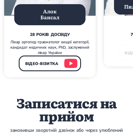
Гострі респіраторні захворювання (ГРЗ)
Пи
Алок
Бронхіт
Бансал
Бронхіт у дітей
Обструктивний бронхіт
Хронічний бронхіт
Гострий бронхіт
28 РОКІВ ДОСВІДУ
Бронхіт у дорослих
Лікар ортопед-травматолог вищої категорії,
ГРВІ
кандидат медичних наук, PhD, заслужений
ГРВІ у дорослих
лікар України
ВІД
Грип
Аденовірусна інфекція
ВІДЕО–ВІЗИТКА
Ротавірусна інфекція
Терапевтична допомога при вагітності
Ортопедія і травматологія
Записатися на
Асептичний некроз головки стегнової кістки
Асептичний некроз таранної кістки
Блокування суглоба
прийом
Бурсит
Епікондиліт
Нестабільність суглоба
замовивши зворотній дзвінок або через улюблений
Переломи