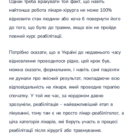
Однак треба врахувати той факт, що навіть
Спондилоартроз грудного відділу
Спондилоартроз хребта
найтонша робота лікаря-хірурга не може 100%
Спондилоартроз поперекового відділу
відновити стан людини або хоча б повернути його
Спондилоартроз шийного відділу
Артрит
до того, що було до травми, якщо він не пройде
Гострий артрит
повний курс реабілітації.
Хронічний артрит
Артроз
Артроз кульшового суглоба
Потрібно сказати, що в Україні до недавнього часу
Артроз плечового суглоба
відновлення проводилося рідко, цей крок був,
Артроз колінного суглоба
Артроз ліктьового суглоба
можна сказати, формальним, і навіть самі пацієнти
Артроз гомілковостопного суглобу
не думали про якісний результат, покладаючи всю
Міозит
Міозит шиї
відповідальність на лікаря, який проводив терапію
Міозит спини
спочатку. У той же час, за кордоном давно
Міозит грудної клітини
зрозуміли, реабілітація - найважливіший етап в
Радикуліт
Шийний радикуліт
лікуванні, тому там є не просто лікар-реабілітолог, а
Дискогенний радикуліт
ціла категорія лікарів, які беруть участь в процесі
Міжреберна невралгія
Попереково-крижовий радикуліт
реабілітації після хірургії або травмування.
Грижі