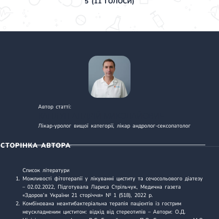
5
(
11
ГОЛОСИ)
Автор статті:
КАПЛУН АНДРІЙ МИКОЛАЙОВИЧ
Лікар-уролог вищої категорії, лікар андролог-сексопатолог
СТОРІНКА АВТОРА
Список літератури
Можливості фітотерапії у лікуванні циститу та сечосольового діатезу
– 02.02.2022, Підготувала Лариса Стрільчук, Медична газета
«Здоров’я України 21 сторіччя» № 1 (518), 2022 р.
Комбінована неантибактеріальна терапія пацієнтів із гострим
неускладненим циститом: відхід від стереотипів
– Автори: О.Д.