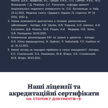
Нікітін, д.м.н., професор, В.С. Грицай, к.м.н., П.О. Самчук, к.м.н., М.О.
Ясинецький, Г.Д. Рєзніков, С.С. Распутняк, кафедра урології
Національного медичного університету ім. О.О. Богомольця, м. Київ,
23.12.2022, Медична газета «Здоров’я України 21 сторіччя» № 14
(531), 2022 р.
Новые возможности диагностики и лечения урологических
заболеваний
– Авторы: А.В. Шуляк, И.В. Радьков, А.О. Шевчук, А.И.
Сагалевич, Д.В. Коваль, Ю.В. Рощин, А.И. Федорив, Н.В. Зеляк,
О.В. Ромащенко 18.04.2020.
Клинические рекомендации ЕАУ по травме в урологии
– Авторы:
N.D. Kitrey (председатель), N. Djakovic, P. Hallscheidt, F.E. Kuehhas et
al. 31.12.2021.
Новий погляд на поширені проблеми в галузі онкоурології
–Авторы:
Е.О. Стаховський, О.А. Коно­ненко, Ю.В. Вітрук, О.Е. Стаховський,
Ю.В. Вітрук 30.03.2021.
Наші ліцензії та
акредитаційні сертифікати
НА СТОРІНКУ ДОКУМЕНТІВ