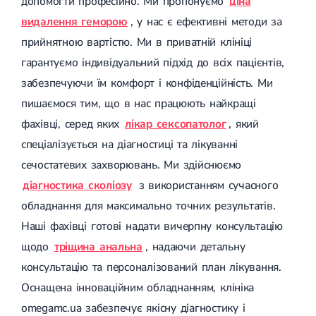
допомогти професійно. Ми пропонуємо
ціна
видалення геморою
, у нас є ефективні методи за
прийнятною вартістю. Ми в приватній клініці
гарантуємо індивідуальний підхід до всіх пацієнтів,
забезпечуючи їм комфорт і конфіденційність. Ми
пишаємося тим, що в нас працюють найкращі
фахівці, серед яких
лікар сексопатолог
, який
спеціалізується на діагностиці та лікуванні
сечостатевих захворювань. Ми здійснюємо
діагностика сколіозу
з використанням сучасного
обладнання для максимально точних результатів.
Наші фахівці готові надати вичерпну консультацію
щодо
тріщина анальна
, надаючи детальну
консультацію та персоналізований план лікування.
Оснащена інноваційним обладнанням, клініка
omegamc.ua забезпечує якісну діагностику і