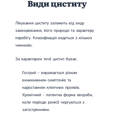
Види циститу
Гострі респіраторні захворювання (ГРЗ)
Бронхіт
Бронхіт у дітей
Обструктивний бронхіт
Лікування циститу залежить від виду
Хронічний бронхіт
Гострий бронхіт
захворювання, його природи та характеру
Бронхіт у дорослих
перебігу. Класифікація ведеться з кількох
ГРВІ
ГРВІ у дорослих
чинників.
Грип
Аденовірусна інфекція
За характером течії цистит буває:
Ротавірусна інфекція
Терапевтична допомога при вагітності
Гострий – виражається різким
Ортопедія і травматологія
виникненням симптомів та
Асептичний некроз головки стегнової кістки
наростанням клінічних проявів.
Асептичний некроз таранної кістки
Блокування суглоба
Хронічний - латентна форма хвороби,
Бурсит
коли періоди ремісії чергуються з
Епікондиліт
Нестабільність суглоба
загостреннями.
Переломи