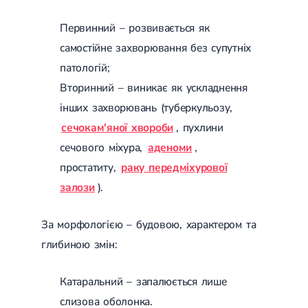
Цукровий діабет 2 типу
Нецукровий діабет
Первинний – розвивається як
Школа діабету
самостійне захворювання без супутніх
Зоб
патологій;
Дифузний токсичний зоб (Базедова хвороба)
Вузловий зоб
Вторинний – виникає як ускладнення
Дифузний зоб
інших захворювань (туберкульозу,
Тиреоїдит
Підгострий тиреоїдит
сечокам'яної хвороби
, пухлини
Аутоиммунный тиреоидит
сечового міхура,
аденоми
,
Хронічний тиреоїдит
Гіпертиреоз
простатиту,
раку передміхурової
Гіпотиреоз
залози
).
Хвороба Іценко-Кушинга
Гіпоталамічний синдром
Гірсутизм
За морфологією – будовою, характером та
Кіста щитовидної залози
глибиною змін:
Метаболічний синдром
Ожиріння
Наднирковозалозна недостатність (хвороба Аддісона)
Катаральний – запалюється лише
Ультразвукова терапія
Фізіотерапія
слизова оболонка.
Ударно-хвильова терапія