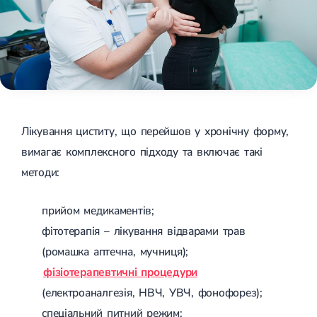
Лікування циститу, що перейшов у хронічну форму,
вимагає комплексного підходу та включає такі
методи:
прийом медикаментів;
фітотерапія – лікування відварами трав
(ромашка аптечна, мучниця);
фізіотерапевтичні процедури
(електроаналгезія, НВЧ, УВЧ, фонофорез);
спеціальний питний режим;