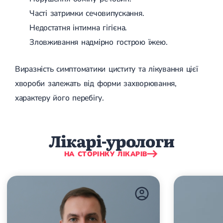
Спондилоартроз грудного відділу
Часті затримки сечовипускання.
Спондилоартроз хребта
Спондилоартроз поперекового відділу
Недостатня інтимна гігієна.
Спондилоартроз шийного відділу
Зловживання надмірно гострою їжею.
Артрит
Гострий артрит
Хронічний артрит
Виразність симптоматики циститу та лікування цієї
Артроз
хвороби залежать від форми захворювання,
Артроз кульшового суглоба
Артроз плечового суглоба
характеру його перебігу.
Артроз колінного суглоба
Артроз ліктьового суглоба
Артроз гомілковостопного суглобу
Лікарі-урологи
Міозит
Міозит шиї
Міозит спини
НА СТОРІНКУ ЛІКАРІВ
Міозит грудної клітини
Радикуліт
Шийний радикуліт
Дискогенний радикуліт
Міжреберна невралгія
Попереково-крижовий радикуліт
Грижі