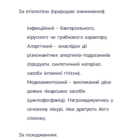
Лікування переломів щиколоток
За етіологією (природою виникнення):
Лікування переломів ключиці
Лікування переломів плеча
Лікування переломів передпліччя
Інфекційний – бактеріального,
Лікування переломів кісток тазу
Іммобілізація
вірусного чи грибкового характеру.
Лікування переломів шийки стегна і стегнової кістки
Алергічний – внаслідок дії
Лікування переломів гомілки
різноманітних алергенів-подразників
Лікування переломів п'яти
Полиостеоартроз
(продукти, синтетичний матеріал,
Протез синовіальної рідини
засоби інтимної гігієни).
PRP-терапія
Розрив зв'язок
Медикаментозний – викликаний дією
Розрив зв'язок плечового суглобу
деяких лікарських засобів
Розрив зв'язок ліктьового суглобу
Розрив зв'язок колінного суглоба
(циклофосфамід). Нагромаджуючись у
Розрив зв'язок гомілковостопного суглобу
сечовому міхурі, ліки дратують його
Травми сухожиль та м'язів
слизову.
Ендокринологія
Цукровий діабет
За походженням:
Цукровий діабет 1 типу