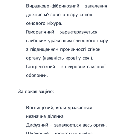
Магнітотерапія
Виразково-фібринозний – запалення
Лазерна терапія
досягає м'язового шару стінок
Реабілітація після перелому
Реабілітація
Реабілітація після вивиху
сечового міхура.
Реабілітація після ендопротезування
Геморагічний – характеризується
Реабілітація після артроскопії
Лікувальна фізкультура
глибоким ураженням слизового шару
з підвищенням проникності стінок
Дерматологія
органу (наявність крові у сечі).
Масаж
Гангренозний – з некрозом слизової
оболонки.
За локалізацією:
Вогнищевий, коли уражається
незначна ділянка.
Дифузний – запалюється весь орган.
Шийковий - торкається шийка