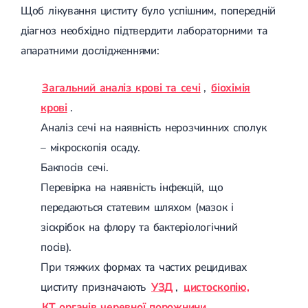
Щоб лікування циститу було успішним, попередній
діагноз необхідно підтвердити лабораторними та
апаратними дослідженнями:
Загальний аналіз крові та сечі
,
біохімія
крові
.
Аналіз сечі на наявність нерозчинних сполук
– мікроскопія осаду.
Бакпосів сечі.
Перевірка на наявність інфекцій, що
передаються статевим шляхом (мазок і
зіскрібок на флору та бактеріологічний
посів).
При тяжких формах та частих рецидивах
циститу призначають
УЗД
,
цистоскопію,
КТ органів черевної порожнини
.