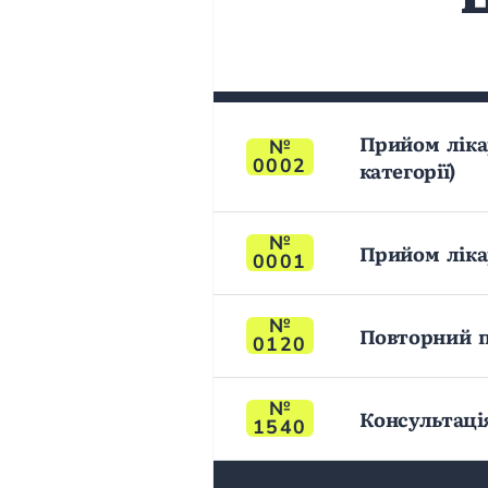
Прийом лікар
0002
категорії)
Прийом ліка
0001
Повторний п
0120
Консультаці
1540