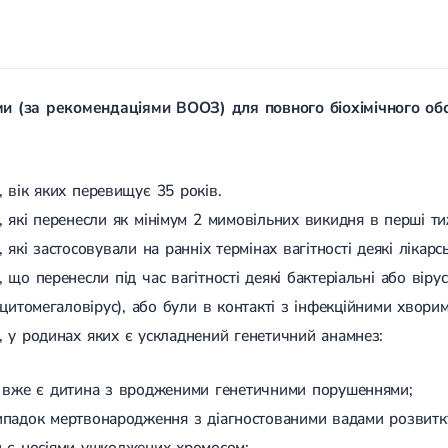
и (за рекомендаціями ВООЗ) для повного біохімічного обст
, вік яких перевищує 35 років.
, які перенесли як мінімум 2 мимовільних викидня в перші тиж
 які застосовували на ранніх термінах вагітності деякі лікарсь
 що перенесли під час вагітності деякі бактеріальні або вірусн
 цитомегаловірус), або були в контакті з інфекційними хворим
, у родинах яких є ускладнений генетичний анамнез:
'ї вже є дитина з вродженими генетичними порушеннями;
ипадок мертвонародження з діагностованими вадами розвитк
и є носіями ушкоджених хромосом;