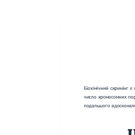
Біохімічний скринінг 
число хромосомних пор
подальшого вдосконале
Ц