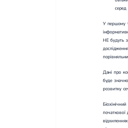
серед
У першому т
інформативн
НЕ будуть 
дослідження
порівняльни
Дані про ко
буде значно
розвитку се
Біохімічний
початкової 
відхиленнях