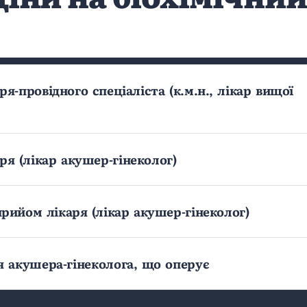
я-провідного спеціаліста (к.м.н., лікар вищої
ря (лікар акушер-гінеколог)
рийом лікаря (лікар акушер-гінеколог)
я акушера-гінеколога, що оперує