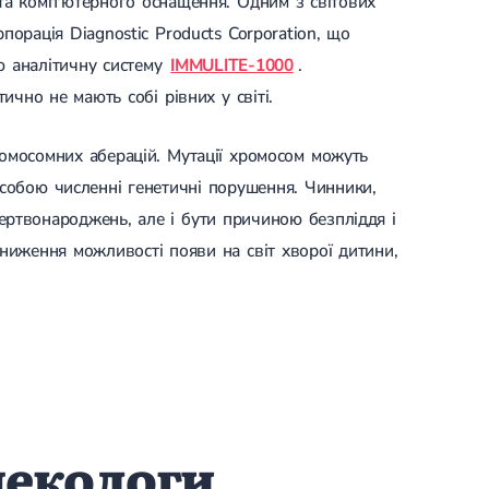
 та комп'ютерного оснащення. Одним з світових
орація Diagnostic Products Corporation, що
ю аналітичну систему
IMMULITE-1000
.
ично не мають собі рівних у світі.
омосомних аберацій. Мутації хромосом можуть
 собою численні генетичні порушення. Чинники,
ертвонароджень, але і бути причиною безпліддя і
зниження можливості появи на світ хворої дитини,
некологи