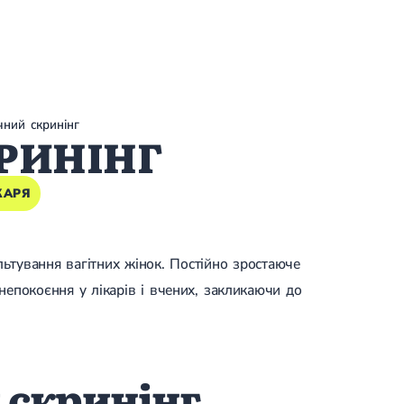
ічний скринінг
РИНІНГ
КАРЯ
льтування вагітних жінок. Постійно зростаюче
епокоєння у лікарів і вчених, закликаючи до
 скринінг