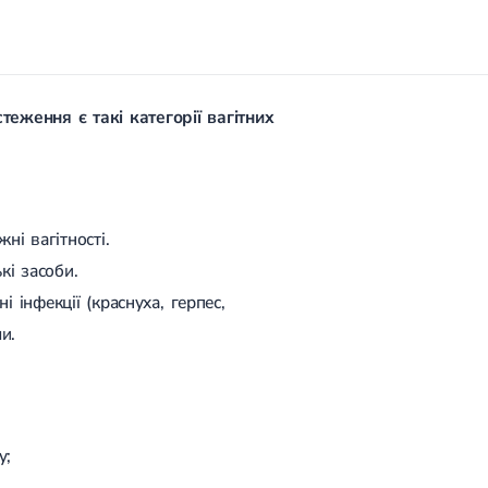
еження є такі категорії вагітних
ні вагітності.
кі засоби.
і інфекції (краснуха, герпес,
и.
у;