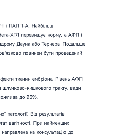
ХГЧ і ПАПП-А. Найбільш
 бета-ХГЛ перевищує норму, а АФП і
индрому Дауна або Тернера. Подальше
бов'язково повинен бути проведений
ефекти тканин ембріона. Рівень АФП
ки шлунково-кишкового тракту, вади
 можлива до 95%.
ї патології. Від результатів
тат вагітності. При найменших
и направлена на консультацію до