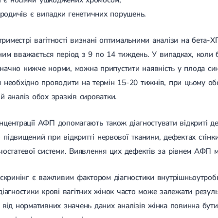
 родичів є випадки генетичних порушень.
риместрі вагітності визнані оптимальними аналізи на бета-
им вважається період з 9 по 14 тиждень. У випадках, коли
значно нижче норми, можна припустити наявність у плода с
 необхідно проводити на термін 15-20 тижнів, при цьому о
й аналіз обох зразків сироватки.
нцентрації АФП допомагають також діагностувати відкриті д
 підвищений при відкритті нервової тканини, дефектах стін
чостатевої системи. Виявлення цих дефектів за рівнем АФП
 скринінг є важливим фактором діагностики внутрішньоутробно
діагностики крові вагітних жінок часто може залежати резуль
 від нормативних значень даних аналізів жінка повинна бут