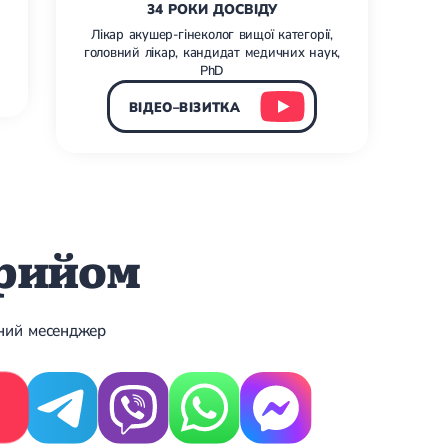
34 РОКИ ДОСВІДУ
Лікар акушер-гінеколог вищої категорії,
головний лікар, кандидат медичних наук,
PhD
ВІДЕО–ВІЗИТКА
прийом
ений месенджер