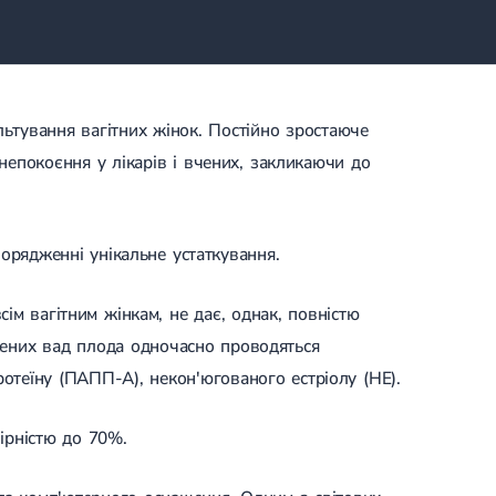
льтування вагітних жінок. Постійно зростаюче
епокоєння у лікарів і вчених, закликаючи до
орядженні унікальне устаткування.
м вагітним жінкам, не дає, однак, повністю
джених вад плода одночасно проводяться
отеїну (ПАПП-А), некон'югованого естріолу (НЕ).
ірністю до 70%.