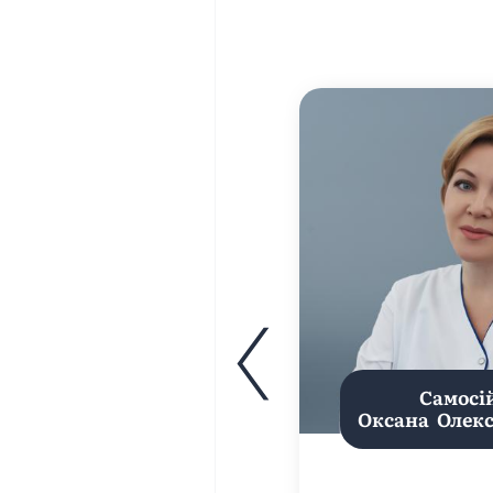
Самосі
Оксана Олек