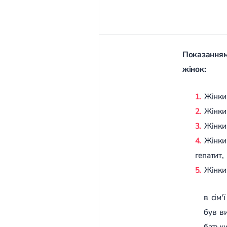
Показанням
жінок:
Жінки
Жінки
Жінки,
Жінки,
гепатит,
Жінки
в сім
був в
батьк