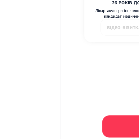
26 РОКІВ Д
Лікар акушер-гінеколог
кандидат медични
ВІДЕО–ВІЗИТК