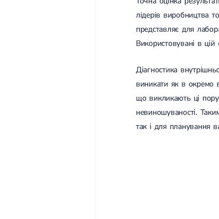
Точна оцінка результа
лідерів виробництва то
представляє для лабор
Використовувані в цій 
Діагностика внутрішнь
виникати як в окремо в
що викликають ці пору
невиношуваності. Таки
так і для планування в