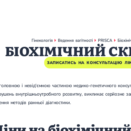
Гінекологія
Ведення вагітності
PRISCA
Біохім
БІОХІМІЧНИЙ СК
ЗАПИСАТИСЬ НА КОНСУЛЬТАЦІЮ ЛІ
є головною і невід'ємною частиною медико-генетичного консу
ушень внутрішньоутробного розвитку, викликає серйозне зан
ння методів ранньої діагностики.
іни на біохімічний