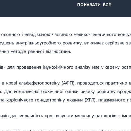
ПОКАЗАТИ ВСЕ
є головною і невід'ємною частиною медико-генетичного консу
ушень внутрішньоутробного розвитку, викликає серйозне зан
ння методів ранньої діагностики.
в» для проведення імунохімічного аналізу має у своєму розп
в крові альфафетопротеїну (АФП), проводиться практично всі
ів. Для комплексної біохімічної оцінки ризику розвитку вро
та-хоріонічного гонадотропіну людини (ХГЛ), плазменного пр
иків дає можливість прогнозувати можливу патологію з імов