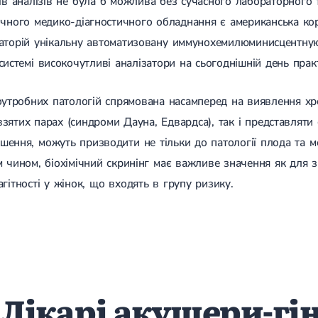
тів аналізів не була б можлива без сучасного лабораторного
чного медико-діагностичного обладнання є американська корп
аторій унікальну автоматизовану иммунохемилюминисцентну
системі високочутливі аналізатори на сьогоднішній день практ
оутробних патологій спрямована насамперед на виявлення хр
зятих парах (синдроми Дауна, Едвардса), так і представляти
шення, можуть призводити не тільки до патології плода та м
м чином, біохімічний скринінг має важливе значення як для 
агітності у жінок, що входять в групу ризику.
Лікарі акушери-гі