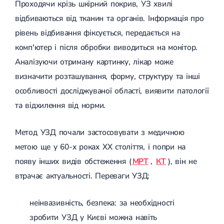
Проходячи крізь шкірний покрив, УЗ хвилі
(ДППГ)
УЗД органів сечовивідної системи
Трофічні виразки
відбиваються від тканин та органів. Інформація про
Психогенне запаморочення
УЗД органів черевної порожнини
Мікросклеротерапія
Радикулопатія
УЗД нижньої порожнистої вени
Склеротерапія
рівень відбивання фіксується, передається на
Методики лікування
УЗД м'яких тканин
Ендовенозна лазерна коагуляція
Вертебрологія
комп'ютер і після обробки виводиться на монітор.
Лікування хребта
УЗД лімфатичних вузлів
Лазерна операція вен
Остеохондроз
УЗД для дітей
Мініфлебектомія
Аналізуючи отриману картинку, лікар може
Остеохондроз хребта
УЗД черевного відділу аорти
Кросектомія та короткий стрипінг
визначити розташування, форму, структуру та інші
Остеохондроз шийного відділу
Денситометрія
Видалення грижі
Абдомінальна хірургія
Остеохондроз грудного відділу
УЗД щитоподібної залози
Видалення пахової грижі
особливості досліджуваної області, виявити патології
Остеохондроз поперекового відділу
Фолікулометрія
Видалення пупкової грижі
та відхилення від норми.
Наслідки травм хребта і кінцівок
УЗД простати
Видалення апендициту
Сколіоз
Ехогідротубація
Радіохвильова хірургія
Амбулаторна хірургія
Сколіоз першого ступеня
УЗД вад плоду
Метод УЗД почали застосовувати з медичною
Сколіоз другого ступеня
УЗД нирок
метою ще у 60-х роках ХХ століття, і попри на
Сколіоз шийного відділу
УЗД мошонки
Малоінвазивна ендоскопічна хірургія
Лівобічний сколіоз
УЗД молочних залоз
появу інших видів обстеження (
МРТ
,
КТ
), він не
Спондильоз
УЗД сечового міхура
втрачає актуальності. Переваги УЗД:
Підготовка до операції
Спондильоз грудного відділу
УЗД малого таза
Спондильоз поперекового відділу
УЗД при вагітності
Шийний спондильоз
неінвазивність, безпека: за необхідності
Електроенцефалографія (ЕЕГ)
Спондильоз хребта
зробити УЗД у Києві можна навіть
Спондилоартроз