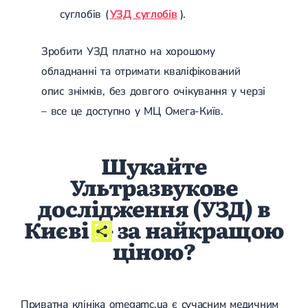
Магнітотерапія
суглобів (
УЗД суглобів
).
Лазерна терапія
Реабілітація після перелому
Реабілітація
Реабілітація після вивиху
Зробити УЗД платно на хорошому
Реабілітація після ендопротезування
обладнанні та отримати кваліфікований
Реабілітація після артроскопії
Лікувальна фізкультура
опис знімків, без довгого очікування у черзі
– все це доступно у МЦ Омега-Київ.
Дерматологія
Масаж
Шукайте
Ультразвукове
дослідження (УЗД) в
Києві
- за найкращою
ціною?
Приватна клініка omegamc.ua є сучасним медичним