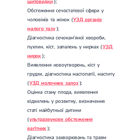
щитовидки
);
Цукровий діабет 2 типу
Обстеження сечостатевої сфери у
Нецукровий діабет
Школа діабету
чоловіків та жінок (
УЗД органів
Зоб
малого тазу
);
Дифузний токсичний зоб (Базедова хвороба)
Вузловий зоб
Діагностика сечокам'яної хвороби,
Дифузний зоб
пухлин, кіст, запалень у нирках (
УЗД
Тиреоїдит
нирок
);
Підгострий тиреоїдит
Аутоиммунный тиреоидит
Виявлення новоутворень, кіст у
Хронічний тиреоїдит
грудях, діагностика мастопатії, маститу
Гіпертиреоз
Гіпотиреоз
(
УЗД молочних залоз
);
Хвороба Іценко-Кушинга
Оцінка стану плода, виявлення
Гіпоталамічний синдром
Гірсутизм
відхилень у розвитку, визначення
Кіста щитовидної залози
статі майбутньої дитини
Метаболічний синдром
Ожиріння
(
ультразвукове обстеження
Наднирковозалозна недостатність (хвороба Аддісона)
вагітних
);
Ультразвукова терапія
Фізіотерапія
Діагностика захворювань та травм
Ударно-хвильова терапія