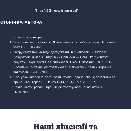
БРЄЖНЄВ ІГОР ФЕЛІКСОВИЧ
Лікар УЗД першої категорії
СТОРІНКА АВТОРА
Список літератури
Чому важливо робити УЗД кульшових суглобів у перші 6 тижнів
життя
– 03.06.2021.
Інструментальні методи дослідження в гінекології – автори: В. К.
Кондратюк, д.мед.н., відділення планування сім’їДУ "Інститут
педіатрії, акушерства та гінекології НАМН України", 18.09.2015.
Проблемні питання ультразвукової діагностики ранніх термінів
вагітності
– 26/10/2018.
Про удосконалення організації служби променевої діагностики та
променевої терапії
– Наказ МОЗ, N 340 від 28.11.97.
Особенности работы врачей ультразвуковой диагностики
–
26.04.2018.
Наші ліцензії та