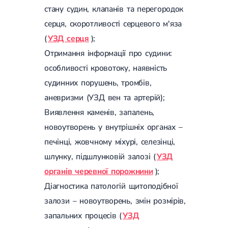
стану судин, клапанів та перегородок
Лікування переломів щиколоток
Лікування переломів ключиці
серця, скоротливості серцевого м'яза
Лікування переломів плеча
(
УЗД серця
);
Лікування переломів передпліччя
Лікування переломів кісток тазу
Отримання інформації про судини:
Іммобілізація
особливості кровотоку, наявність
Лікування переломів шийки стегна і стегнової кістки
Лікування переломів гомілки
судинних порушень, тромбів,
Лікування переломів п'яти
аневризми (УЗД вен та артерій);
Полиостеоартроз
Протез синовіальної рідини
Виявлення каменів, запалень,
PRP-терапія
новоутворень у внутрішніх органах –
Розрив зв'язок
Розрив зв'язок плечового суглобу
печінці, жовчному міхурі, селезінці,
Розрив зв'язок ліктьового суглобу
шлунку, підшлунковій залозі (
УЗД
Розрив зв'язок колінного суглоба
органів черевної порожнини
);
Розрив зв'язок гомілковостопного суглобу
Травми сухожиль та м'язів
Діагностика патологій щитоподібної
Ендокринологія
залози – новоутворень, змін розмірів,
запальних процесів (
УЗД
Цукровий діабет
Цукровий діабет 1 типу