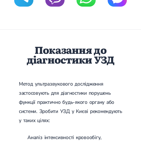
Гострі респіраторні захворювання (ГРЗ)
Бронхіт
Бронхіт у дітей
Обструктивний бронхіт
Хронічний бронхіт
Гострий бронхіт
Бронхіт у дорослих
Показання до
ГРВІ
ГРВІ у дорослих
діагностики УЗД
Грип
Аденовірусна інфекція
Ротавірусна інфекція
Терапевтична допомога при вагітності
Метод ультразвукового дослідження
Ортопедія і травматологія
застосовують для діагностики порушень
функції практично будь-якого органу або
Асептичний некроз головки стегнової кістки
Асептичний некроз таранної кістки
системи. Зробити УЗД у Києві рекомендують
Блокування суглоба
у таких цілях:
Бурсит
Епікондиліт
Нестабільність суглоба
Аналіз інтенсивності кровообігу,
Переломи