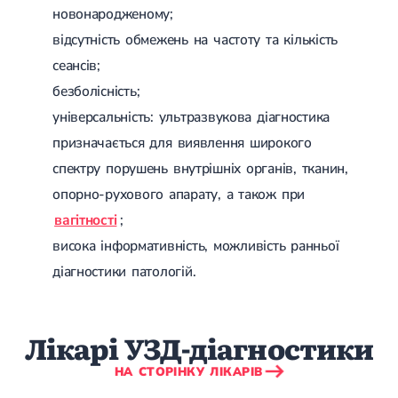
Спондилоартроз грудного відділу
новонародженому;
Спондилоартроз хребта
відсутність обмежень на частоту та кількість
Спондилоартроз поперекового відділу
Спондилоартроз шийного відділу
сеансів;
Артрит
безболісність;
Гострий артрит
Хронічний артрит
універсальність: ультразвукова діагностика
Артроз
призначається для виявлення широкого
Артроз кульшового суглоба
спектру порушень внутрішніх органів, тканин,
Артроз плечового суглоба
Артроз колінного суглоба
опорно-рухового апарату, а також при
Артроз ліктьового суглоба
вагітності
;
Артроз гомілковостопного суглобу
Міозит
висока інформативність, можливість ранньої
Міозит шиї
діагностики патологій.
Міозит спини
Міозит грудної клітини
Радикуліт
Шийний радикуліт
Лікарі УЗД-діагностики
Дискогенний радикуліт
Міжреберна невралгія
НА СТОРІНКУ ЛІКАРІВ
Попереково-крижовий радикуліт
Грижі