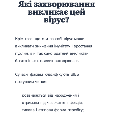
Які захворювання
Цукровий діабет 2 типу
викликає цей
Нецукровий діабет
Школа діабету
вірус?
Зоб
Дифузний токсичний зоб (Базедова хвороба)
Вузловий зоб
Дифузний зоб
Крім того, що сам по собі вірус може
Тиреоїдит
Підгострий тиреоїдит
викликати зниження імунітету і зростання
Аутоиммунный тиреоидит
пухлин, він так само здатний викликати
Хронічний тиреоїдит
Гіпертиреоз
багато інших важких захворювань.
Гіпотиреоз
Хвороба Іценко-Кушинга
Сучасні фахівці класифікують ВІЕБ
Гіпоталамічний синдром
Гірсутизм
наступним чином:
Кіста щитовидної залози
Метаболічний синдром
розвивається від народження і
Ожиріння
Наднирковозалозна недостатність (хвороба Аддісона)
отримана під час життя інфекція;
Ультразвукова терапія
Фізіотерапія
типова і атипова форма перебігу;
Ударно-хвильова терапія