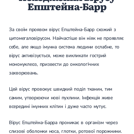
Епштейна-Барр
Спондилоартроз грудного відділу
Спондилоартроз хребта
Спондилоартроз поперекового відділу
Спондилоартроз шийного відділу
Артрит
За своїм проявом вірус Епштейна-Барр схожий з
Гострий артрит
цитомегаловірусом. Найчастіше він ніяк не проявляє
Хронічний артрит
Артроз
себе, але якщо імунна система людини ослабне, то
Артроз кульшового суглоба
вірус активізується, може викликати гострий
Артроз плечового суглоба
Артроз колінного суглоба
мононуклеоз, призвести до онкологічних
Артроз ліктьового суглоба
захворювань.
Артроз гомілковостопного суглобу
Міозит
Міозит шиї
Цей вірус провокує швидкий поділ тканин, тим
Міозит спини
самим, утворюючи нові пухлини. Інфекція живе
Міозит грудної клітини
Радикуліт
всередині імунних клітин і дуже часто мутує.
Шийний радикуліт
Дискогенний радикуліт
Вірус Епштейна-Барра проникає в організм через
Міжреберна невралгія
Попереково-крижовий радикуліт
слизові оболонки носа, глотки, ротової порожнини.
Грижі