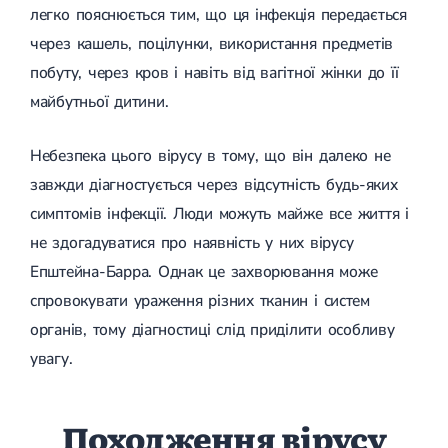
легко пояснюється тим, що ця інфекція передається
(ДППГ)
УЗД органів сечовивідної системи
Трофічні виразки
Психогенне запаморочення
УЗД органів черевної порожнини
Мікросклеротерапія
через кашель, поцілунки, використання предметів
Радикулопатія
УЗД нижньої порожнистої вени
Склеротерапія
побуту, через кров і навіть від вагітної жінки до її
Методики лікування
УЗД м'яких тканин
Ендовенозна лазерна коагуляція
Вертебрологія
Лікування хребта
УЗД лімфатичних вузлів
Лазерна операція вен
майбутньої дитини.
Остеохондроз
УЗД для дітей
Мініфлебектомія
Остеохондроз хребта
УЗД черевного відділу аорти
Кросектомія та короткий стрипінг
Небезпека цього вірусу в тому, що він далеко не
Остеохондроз шийного відділу
Денситометрія
Видалення грижі
Абдомінальна хірургія
Остеохондроз грудного відділу
УЗД щитоподібної залози
Видалення пахової грижі
завжди діагностується через відсутність будь-яких
Остеохондроз поперекового відділу
Фолікулометрія
Видалення пупкової грижі
симптомів інфекції. Люди можуть майже все життя і
Наслідки травм хребта і кінцівок
УЗД простати
Видалення апендициту
Сколіоз
Ехогідротубація
Радіохвильова хірургія
не здогадуватися про наявність у них вірусу
Амбулаторна хірургія
Сколіоз першого ступеня
УЗД вад плоду
Епштейна-Барра. Однак це захворювання може
Сколіоз другого ступеня
УЗД нирок
Сколіоз шийного відділу
УЗД мошонки
спровокувати ураження різних тканин і систем
Малоінвазивна ендоскопічна хірургія
Лівобічний сколіоз
УЗД молочних залоз
органів, тому діагностиці слід приділити особливу
Спондильоз
УЗД сечового міхура
Підготовка до операції
Спондильоз грудного відділу
УЗД малого таза
увагу.
Спондильоз поперекового відділу
УЗД при вагітності
Шийний спондильоз
Електроенцефалографія (ЕЕГ)
Спондильоз хребта
Походження вірусу
Спондилоартроз