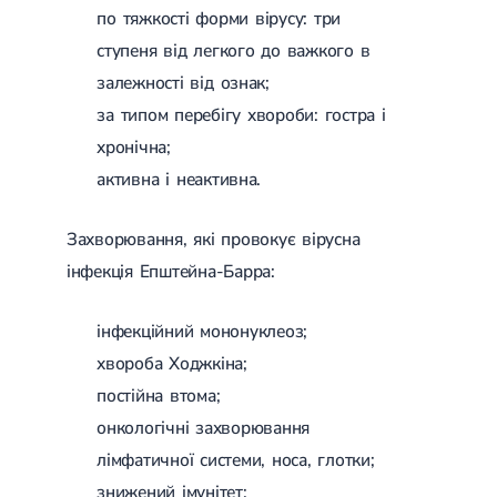
Магнітотерапія
по тяжкості форми вірусу: три
Лазерна терапія
ступеня від легкого до важкого в
Реабілітація після перелому
Реабілітація
Реабілітація після вивиху
залежності від ознак;
Реабілітація після ендопротезування
за типом перебігу хвороби: гостра і
Реабілітація після артроскопії
Лікувальна фізкультура
хронічна;
активна і неактивна.
Дерматологія
Захворювання, які провокує вірусна
Масаж
інфекція Епштейна-Барра:
інфекційний мононуклеоз;
хвороба Ходжкіна;
постійна втома;
онкологічні захворювання
лімфатичної системи, носа, глотки;
знижений імунітет;