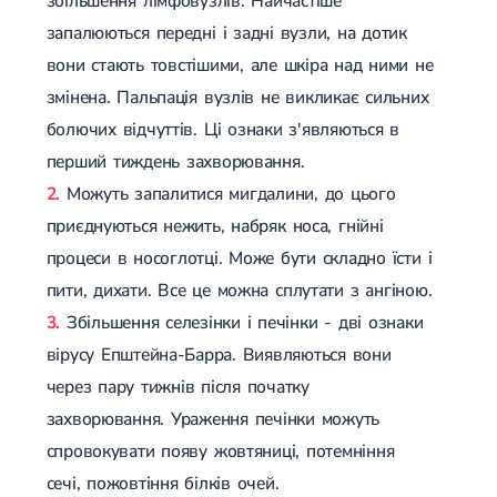
збільшення лімфовузлів. Найчастіше
запалюються передні і задні вузли, на дотик
вони стають товстішими, але шкіра над ними не
змінена. Пальпація вузлів не викликає сильних
болючих відчуттів. Ці ознаки з'являються в
перший тиждень захворювання.
Можуть запалитися мигдалини, до цього
приєднуються нежить, набряк носа, гнійні
процеси в носоглотці. Може бути складно їсти і
пити, дихати. Все це можна сплутати з ангіною.
Збільшення селезінки і печінки - дві ознаки
вірусу Епштейна-Барра. Виявляються вони
через пару тижнів після початку
захворювання. Ураження печінки можуть
спровокувати появу жовтяниці, потемніння
сечі, пожовтіння білків очей.