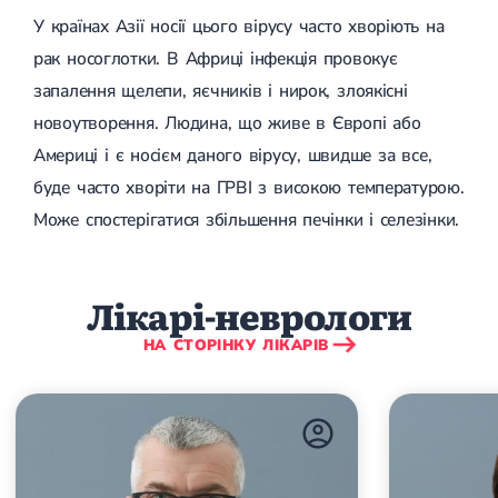
Набуті вади серця
У країнах Азії носії цього вірусу часто хворіють на
Аритмія
Синусова аритмія
рак носоглотки. В Африці інфекція провокує
Миготлива аритмія
запалення щелепи, яєчників і нирок, злоякісні
Екстрасистолічна аритмія
Стенокардія
новоутворення. Людина, що живе в Європі або
Вазоспастична стенокардія
Америці і є носієм даного вірусу, швидше за все,
Електрокардіограма (ЕКГ)
Кардіологія клімактеричного періоду
буде часто хворіти на ГРВІ з високою температурою.
Кардіологія при веденні вагітності
Може спостерігатися збільшення печінки і селезінки.
Гіпертонія
Симптоматична артеріальна гіпертензія
Жовчнокам'яна хвороба (ЖКХ)
Терапія
Лікування жовчнокам'яної хвороби
Лікарі-неврологи
Камені у жовчному міхурі
Панкреатит
НА СТОРІНКУ ЛІКАРІВ
Реактивний панкреатит
Гострий панкреатит
Хронічний панкреатит
Холецистит
Калькульозний холецистит
Гострий холецистит
Безкам'яний холецистит