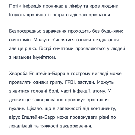
Потім інфекція проникає в лімфу та кров людини.
Лікування грижі диска
Лікування міжхребцевої грижі
Існують хронічна і гостра стадії захворювання.
Грижа хребта
Протрузія дисків
Протрузія дисків попереково-крижового відділу
Безпосередньо зараження проходить без будь-яких
Протрузія міжхребцевих дисків
симптомів. Можуть з'являтися ознаки нездужання,
Протрузія шийного відділу
але це рідко. Гострі симптоми проявляються у людей
Кардіологія
з низьким імунітетом.
Хвороби серця
Брадикардія
Хвороба Епштейна-Барра в гострому вигляді може
Тахікардія
Ішемічна хвороба серця
проявляти ознаки грипу, ГРВІ, застуди. Можуть
Інфаркт міокарда
з'явитися головні болі, часті інфекції, втому. У
Міокардит
деяких це захворювання провокує зростання
Інфекційний ендокардит
Нейроциркуляторна дистонія
пухлин. Цікаво, що в залежності від континенту,
Нейроциркуляторна дистонія за гіпертонічним типом
вірус Епштейна-Барр може провокувати різні по
Серцева недостатність
Вада серця
локалізації та тяжкості захворювання.
Мітральна вада серця