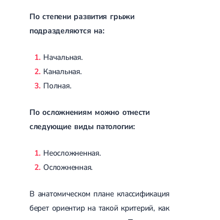
Магнитотерапия
Лазерная терапия
По степени развития грыжи
Реабилитация после перелома
подразделяются на:
Реабилитация
Реабилитация после вывиха
Реабилитация после эндопротезирования
Реабилитация после артроскопии
Начальная.
Лечебная физкультура
Канальная.
Дерматология
Полная.
Массаж
По осложнениям можно отнести
следующие виды патологии:
Неосложненная.
Осложненная.
В анатомическом плане классификация
берет ориентир на такой критерий, как