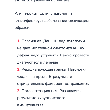
это порок развития организма.
Сахарный диабет 2 типа
Несахарный диабет
Клиническая картина патологии
Школа диабета
Зоб
классифицирует заболевание следующим
Диффузный токсический зоб (Базедова болезнь)
образом:
Узловой зоб
Диффузный зоб
Тиреоидит
Первичная. Данный вид патологии
Подострый тиреоидит
не дает негативной симптоматики, но
Аутоиммунный тиреоидит
Хронический тиреоидит
дефект надо устранять. Важно провести
Гипертиреоз
диагностику и лечение.
Гипотиреоз
Болезнь Иценко-Кушинга
Рецидивирующая грыжа. Патология
Гипоталамический синдром
уходит на время. В результате
Гирсутизм
Киста щитовидной железы
отрицательных факторов возвращается.
Метаболический синдром
Послеоперационная. Развивается в
Ожирение
результате хирургического
Надпочечниковая недостаточность (болезнь Аддисона)
Ультразвуковая терапия
вмешательства.
Физиотерапия
Ударно-волновая терапия