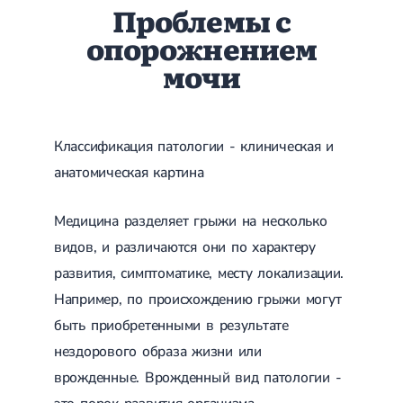
Проблемы с
Лечение переломов лодыжек
Лечение переломов ключицы
опорожнением
Лечение переломов плеча
мочи
Лечение переломов предплечья
Лечение переломов костей таза
Иммобилизация
Лечение переломов шейки бедра и бедренной кости
Лечение переломов голени
Классификация патологии - клиническая и
Лечение переломов пятки
анатомическая картина
Полиостеоартроз
Протез синовиальной жидкости
PRP-терапия
Медицина разделяет грыжи на несколько
Разрыв связок
видов, и различаются они по характеру
Разрыв связок плечевого сустава
Разрыв связок локтевого сустава
развития, симптоматике, месту локализации.
Разрыв связок коленного сустава
Например, по происхождению грыжи могут
Разрыв связок голеностопа
Травмы сухожилий и мышц
быть приобретенными в результате
нездорового образа жизни или
Эндокринология
врожденные. Врожденный вид патологии -
Сахарный диабет
Сахарный диабет 1 типа