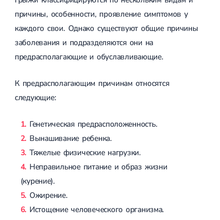
Спондилоартроз грудного отдела
Электроэнцефалография (ЭЭГ)
причины, особенности, проявление симптомов у
Спондилоартроз позвоночника
Спондилоартроз поясничного отдела
каждого свои. Однако существуют общие причины
Спондилоартроз шейного отдела
заболевания и подразделяются они на
Артрит
Острый артрит
предрасполагающие и обуславливающие.
Хронический артрит
Артроз
К предрасполагающим причинам относятся
Артроз тазобедренного сустава
Артроз плечевого сустава
следующие:
Артроз коленного сустава
Артроз локтевого сустава
Артроз голеностопного сустава
Генетическая предрасположенность.
Миозит
Вынашивание ребенка.
Миозит шеи
Миозит спины
Тяжелые физические нагрузки.
Миозит грудной клетки
Неправильное питание и образ жизни
Радикулит
(курение).
Шейный радикулит
Дискогенный радикулит
Ожирение.
Межреберная невралгия
Истощение человеческого организма.
Пояснично-крестцовый радикулит
Грыжи