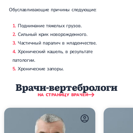
Лечение грыжи диска
Обуславливающие причины следующие:
Лечение межпозвоночной грыжи
Грыжа позвоночника
Протрузия дисков
Поднимание тяжелых грузов.
Протрузия дисков пояснично-крестцового отдела
Сильный крик новорожденного.
Протрузия межпозвонковых дисков
Протрузия шейного отдела
Частичный паралич в младенчестве.
Хронический кашель, в результате
Кардиология
патологии.
Болезни сердца
Хронические запоры.
Брадикардия
Тахикардия
Ишемическая болезнь сердца
Врачи-вертебрологи
Инфаркт миокарда
Миокардит
НА СТРАНИЦУ ВРАЧЕЙ
Инфекционный эндокардит
Нейроциркуляторная дистония
Нейроциркуляторная дистония по гипертоническому типу
Сердечная недостаточность
Порок сердца
Митральный порок сердца