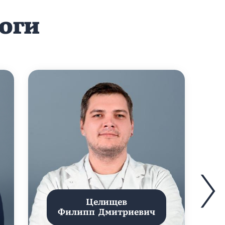
оги
Целищев
Филипп Дмитриевич