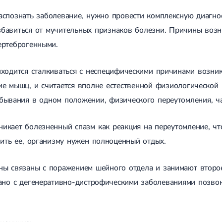
спознать заболевание, нужно провести комплексную диагнос
бавиться от мучительных признаков болезни. Причины возн
ертеброгенными.
ходится сталкиваться с неспецифическими причинами возник
е мышц, и считается вполне естественной физиологической 
бывания в одном положении, физического переутомления, ч
икает болезненный спазм как реакция на переутомление, чт
нить ее, организму нужен полноценный отдых.
ы связаны с поражением шейного отдела и занимают второе 
зано с дегенеративно-дистрофическими заболеваниями позвоно