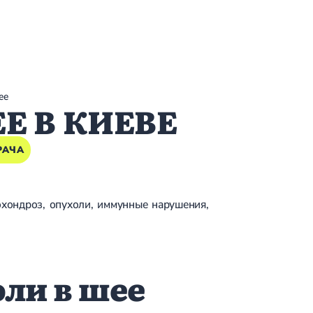
ее
Е В КИЕВЕ
РАЧА
хондроз, опухоли, иммунные нарушения,
оли в шее