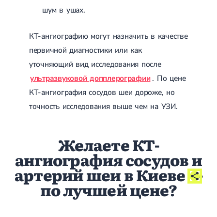
Острые респираторные заболевания
шум в ушах.
Бронхит
Бронхит у детей
КТ-ангиографию могут назначить в качестве
Обструктивный бронхит
Хронический бронхит
первичной диагностики или как
Острый бронхит
уточняющий вид исследования после
Бронхит у взрослых
ОРВИ
ультразвуковой допплерографии
. По цене
ОРВИ у взрослых
КТ-ангиография сосудов шеи дороже, но
Грипп
Аденовирусная инфекция
точность исследования выше чем на УЗИ.
Ротавирусная инфекция
Терапевтическая помощь при беременности
Желаете КТ-
Ортопедия и травматология
ангиография сосудов и
Асептический некроз головки бедренной кости
Асептический некроз таранной кости
артерий шеи в Киеве
-
Блокировка сустава
по лучшей цене?
Бурсит
Эпикондилит
Нестабильность сустава
Переломы