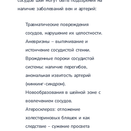
сосудов шеи могут быть подозрения на
Лечение грыжи диска
наличие заболеваний вен и артерий:
Лечение межпозвоночной грыжи
Грыжа позвоночника
Протрузия дисков
Травматические повреждения
Протрузия дисков пояснично-крестцового отдела
сосудов, нарушение их целостности.
Протрузия межпозвонковых дисков
Аневризмы – выпячивание и
Протрузия шейного отдела
истончение сосудистой стенки.
Кардиология
Врожденные пороки сосудистой
Болезни сердца
системы: наличие перегибов,
Брадикардия
Тахикардия
аномальная извитость артерий
Ишемическая болезнь сердца
(кинкинг-синдром).
Инфаркт миокарда
Миокардит
Новообразования в шейной зоне с
Инфекционный эндокардит
вовлечением сосудов.
Нейроциркуляторная дистония
Нейроциркуляторная дистония по гипертоническому типу
Атеросклероз: отложение
Сердечная недостаточность
холестериновых бляшек и как
Порок сердца
следствие – сужение просвета
Митральный порок сердца