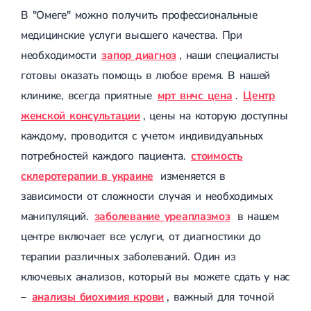
Лечение переломов лодыжек
В "Омеге" можно получить профессиональные
Лечение переломов ключицы
медицинские услуги высшего качества. При
Лечение переломов плеча
Лечение переломов предплечья
необходимости
запор диагноз
, наши специалисты
Лечение переломов костей таза
готовы оказать помощь в любое время. В нашей
Иммобилизация
клинике, всегда приятные
мрт внчс цена
.
Центр
Лечение переломов шейки бедра и бедренной кости
Лечение переломов голени
женской консультации
, цены на которую доступны
Лечение переломов пятки
каждому, проводится с учетом индивидуальных
Полиостеоартроз
Протез синовиальной жидкости
потребностей каждого пациента.
стоимость
PRP-терапия
склеротерапии в украине
изменяется в
Разрыв связок
Разрыв связок плечевого сустава
зависимости от сложности случая и необходимых
Разрыв связок локтевого сустава
манипуляций.
заболевание уреаплазмоз
в нашем
Разрыв связок коленного сустава
Разрыв связок голеностопа
центре включает все услуги, от диагностики до
Травмы сухожилий и мышц
терапии различных заболеваний. Один из
Эндокринология
ключевых анализов, который вы можете сдать у нас
–
анализы биохимия крови
, важный для точной
Сахарный диабет
Сахарный диабет 1 типа