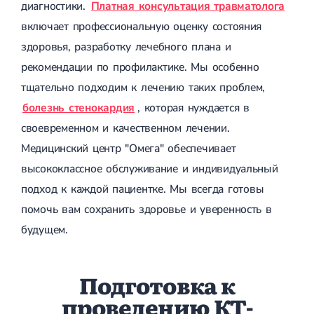
диагностики.
Платная консультация травматолога
Сахарный диабет 2 типа
включает профессиональную оценку состояния
Несахарный диабет
Школа диабета
здоровья, разработку лечебного плана и
Зоб
рекомендации по профилактике. Мы особенно
Диффузный токсический зоб (Базедова болезнь)
Узловой зоб
тщательно подходим к лечению таких проблем,
Диффузный зоб
болезнь стенокардия
, которая нуждается в
Тиреоидит
Подострый тиреоидит
своевременном и качественном лечении.
Аутоиммунный тиреоидит
Медицинский центр "Омега" обеспечивает
Хронический тиреоидит
Гипертиреоз
высококлассное обслуживание и индивидуальный
Гипотиреоз
подход к каждой пациентке. Мы всегда готовы
Болезнь Иценко-Кушинга
помочь вам сохранить здоровье и уверенность в
Гипоталамический синдром
Гирсутизм
будущем.
Киста щитовидной железы
Метаболический синдром
Ожирение
Подготовка к
Надпочечниковая недостаточность (болезнь Аддисона)
Ультразвуковая терапия
проведению КТ-
Физиотерапия
Ударно-волновая терапия