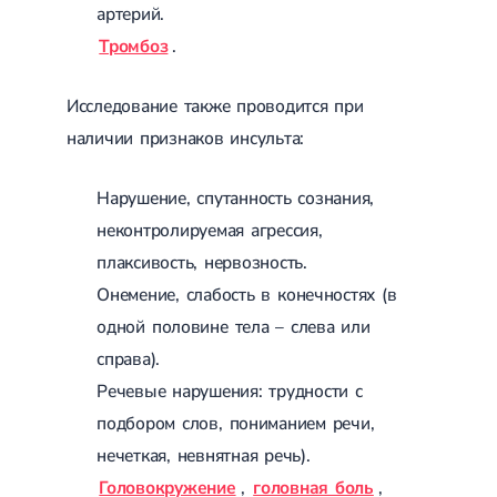
Приобретенные пороки сердца
артерий.
Аритмия
Тромбоз
.
Синусовая аритмия
Мерцательная аритмия
Экстрасистолическая аритмия
Исследование также проводится при
Стенокардия
Вазоспастическая стенокардия
наличии признаков инсульта:
Электрокардиограмма (ЭКГ)
Кардиология климактерического периода
Нарушение, спутанность сознания,
Кардиология при ведении беременности
Гипертония
неконтролируемая агрессия,
Симптоматическая артериальная гипертензия
плаксивость, нервозность.
Желчнокаменная болезнь (ЖКБ)
Терапия
Лечение желчнокаменной болезни
Онемение, слабость в конечностях (в
Камни в желчном пузыре
одной половине тела – слева или
Панкреатит
справа).
Реактивный панкреатит
Острый панкреатит
Речевые нарушения: трудности с
Хронический панкреатит
подбором слов, пониманием речи,
Холецистит
Калькулезный холецистит
нечеткая, невнятная речь).
Острый холецистит
Головокружение
,
головная боль
,
Бескаменный холецистит