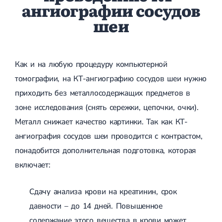
ангиографии сосудов
Магнитотерапия
Лазерная терапия
шеи
Реабилитация после перелома
Реабилитация
Реабилитация после вывиха
Реабилитация после эндопротезирования
Реабилитация после артроскопии
Как и на любую процедуру компьютерной
Лечебная физкультура
томографии, на КТ-ангиографию сосудов шеи нужно
Дерматология
приходить без металлосодержащих предметов в
зоне исследования (снять сережки, цепочки, очки).
Массаж
Металл снижает качество картинки. Так как КТ-
ангиография сосудов шеи проводится с контрастом,
понадобится дополнительная подготовка, которая
включает:
Сдачу анализа крови на креатинин, срок
давности – до 14 дней. Повышенное
содержание этого вещества в крови может