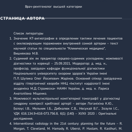
ШАМОВА ТАТЬЯНА АЛЕКСАНДРОВНА
Врач-рентгенолог высшей категории
СТРАНИЦА АВТОРА
Список литературы
Значение КТ-ангиографии в определении тактики лечения пациентов
с окклюзирующим поражением внутренней сонной артерии
– текст
научной статьи по специальности "Клиническая медицина",
Вишнякова М.В.
Судинний вік як предиктор серцево-судинних ускладнень: можливості
діагностики та корекції
– 25.09.2021, Модератор: д. мед. н.,
професор, завідувач кафедри функціональної діагностики
Національного університету охорони здоров’я України імені
П.Л. Шупика Олег Йосипович Жарінов. Основний спікер: завідувачка
відділу гіпертонічної хвороби ННЦ «Інститут кардіології імені
академіка М.Д. Стражеска» НАМН України, д. мед. н. Лариса
Анатоліївна Міщенко.
Можливості мультиспіральної комп’ютерної томографії у діагностиці
синдрому компресії хребтової артерії
– автори Логаніхіна К.Ю.,
Бєлоус І.В., Мельник І.Б., Дибкалюк С.В., Несукай В.Г., Зозуля І.С.,
УДК 616.134.9+616-073.756.8, 6(1) (140) – XI/XII 2020 : Оригінальні
дослідження.
Interventional radiology in the 21st century: planning for the future
– R.
Morgan, T. Cleveland, M. Hamady, R. Uberoi, P. Haslam, R. Kasthuri, M.