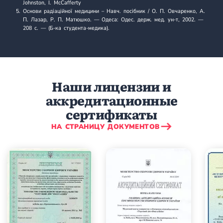
Johnston, I. McCafferty
Основи радіаційної медицини
– Навч. посібник / О. П. Овчаренко, А.
П. Лазар, Р. П. Матюшко. — Одеса: Одес. держ. мед. ун-т, 2002. —
208 с. — (Б-ка студента-медика).
Наши лицензии и
аккредитационные
сертификаты
НА СТРАНИЦУ ДОКУМЕНТОВ