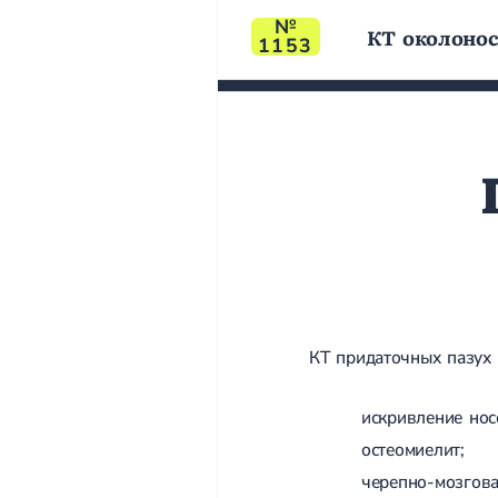
КТ околонос
1153
КТ придаточных пазух 
искривление нос
остеомиелит;
черепно-мозгова