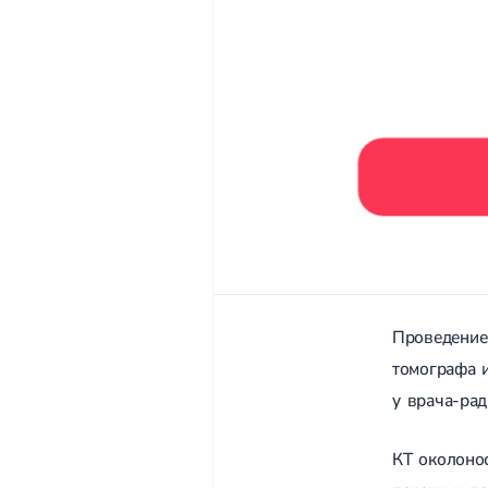
Проведение
томографа и
у врача-рад
КТ околонос