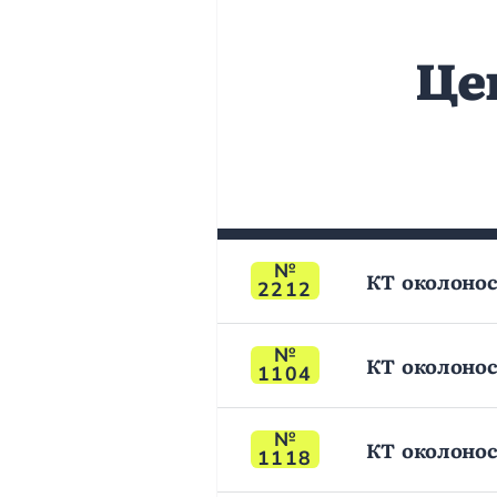
Це
КТ околонос
2212
КТ околонос
1104
КТ околонос
1118