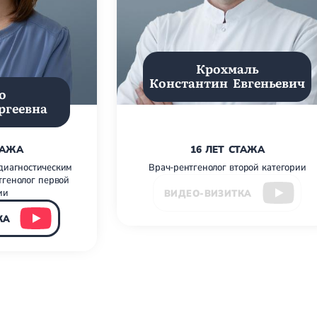
Крохмаль
Константин Евгеньевич
о
ргеевна
ТАЖА
16 ЛЕТ СТАЖА
диагностическим
Врач-рентгенолог второй категории
тгенолог первой
ии
ВИДЕО-ВИЗИТКА
КА