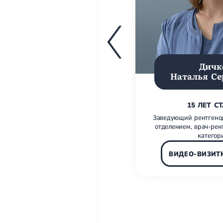
Дичк
Наталья Се
15 ЛЕТ С
Заведующий рентгено
отделением, врач-рен
категор
ВИДЕО-ВИЗИТ