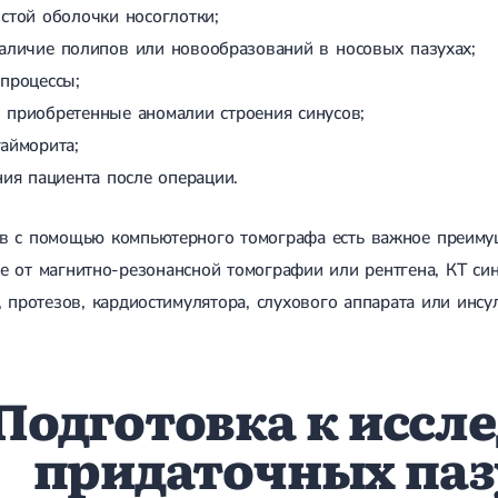
стой оболочки носоглотки;
аличие полипов или новообразований в носовых пазухах;
процессы;
приобретенные аномалии строения синусов;
айморита;
ния пациента после операции.
ов с помощью компьютерного томографа есть важное преиму
е от магнитно-резонансной томографии или рентгена, КТ си
, протезов, кардиостимулятора, слухового аппарата или инс
Подготовка к иссл
придаточных паз