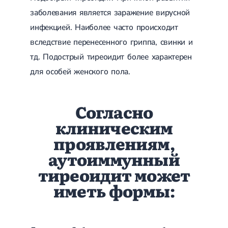
Острые респираторные заболевания
заболевания является заражение вирусной
Бронхит
инфекцией. Наиболее часто происходит
Бронхит у детей
Обструктивный бронхит
вследствие перенесенного гриппа, свинки и
Хронический бронхит
тд. Подострый тиреоидит более характерен
Острый бронхит
Бронхит у взрослых
для особей женского пола.
ОРВИ
ОРВИ у взрослых
Грипп
Согласно
Аденовирусная инфекция
Ротавирусная инфекция
клиническим
Терапевтическая помощь при беременности
проявлениям,
Ортопедия и травматология
аутоиммунный
Асептический некроз головки бедренной кости
тиреоидит может
Асептический некроз таранной кости
иметь формы:
Блокировка сустава
Бурсит
Эпикондилит
Нестабильность сустава
Переломы