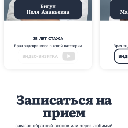
Магнитотерапия
Бигун
Лазерная терапия
Неля Ананьевна
Ма
Реабилитация после перелома
Реабилитация
Реабилитация после вывиха
Реабилитация после эндопротезирования
Реабилитация после артроскопии
Лечебная физкультура
35 ЛЕТ СТАЖА
Врач-эндокринолог высшей категории
Врач-эн
Дерматология
ВИДЕО-ВИЗИТКА
ВИД
Массаж
Записаться на
прием
заказав обратный звонок или через любимый