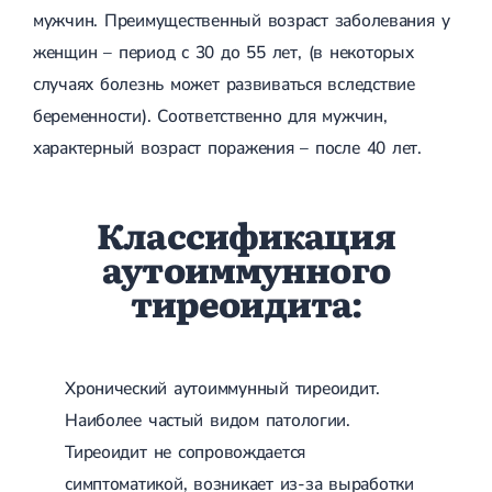
Спондилоартроз грудного отдела
Электроэнцефалография (ЭЭГ)
мужчин. Преимущественный возраст заболевания у
Спондилоартроз позвоночника
женщин – период с 30 до 55 лет, (в некоторых
Спондилоартроз поясничного отдела
Спондилоартроз шейного отдела
случаях болезнь может развиваться вследствие
Артрит
беременности). Соответственно для мужчин,
Острый артрит
Хронический артрит
характерный возраст поражения – после 40 лет.
Артроз
Артроз тазобедренного сустава
Артроз плечевого сустава
Классификация
Артроз коленного сустава
Артроз локтевого сустава
аутоиммунного
Артроз голеностопного сустава
тиреоидита:
Миозит
Миозит шеи
Миозит спины
Миозит грудной клетки
Радикулит
Хронический аутоиммунный тиреоидит.
Шейный радикулит
Наиболее частый видом патологии.
Дискогенный радикулит
Межреберная невралгия
Тиреоидит не сопровождается
Пояснично-крестцовый радикулит
симптоматикой, возникает из-за выработки
Грыжи