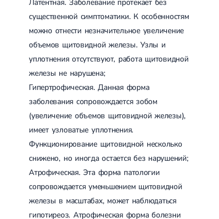
Латентная. Заболевание протекает без
Лечение переломов лодыжек
существенной симптоматики. К особенностям
Лечение переломов ключицы
Лечение переломов плеча
можно отнести незначительное увеличение
Лечение переломов предплечья
объемов щитовидной железы. Узлы и
Лечение переломов костей таза
Иммобилизация
уплотнения отсутствуют, работа щитовидной
Лечение переломов шейки бедра и бедренной кости
железы не нарушена;
Лечение переломов голени
Лечение переломов пятки
Гипертрофическая. Данная форма
Полиостеоартроз
заболевания сопровождается зобом
Протез синовиальной жидкости
(увеличение объемов щитовидной железы),
PRP-терапия
Разрыв связок
имеет узловатые уплотнения.
Разрыв связок плечевого сустава
Функционирование щитовидной несколько
Разрыв связок локтевого сустава
Разрыв связок коленного сустава
снижено, но иногда остается без нарушений;
Разрыв связок голеностопа
Атрофическая. Эта форма патологии
Травмы сухожилий и мышц
сопровождается уменьшением щитовидной
Эндокринология
железы в масштабах, может наблюдаться
Сахарный диабет
гипотиреоз. Атрофическая форма болезни
Сахарный диабет 1 типа