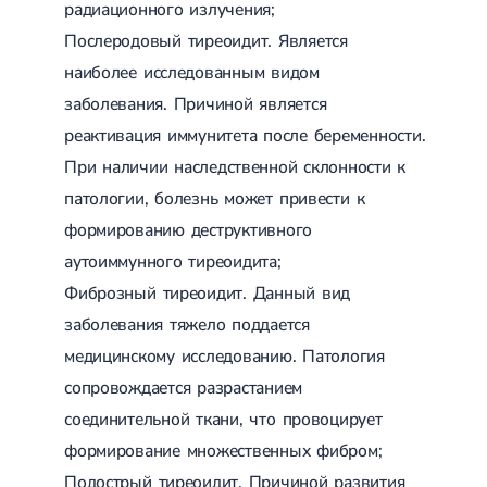
Приобретенные пороки сердца
радиационного излучения;
Аритмия
Послеродовый тиреоидит. Является
Синусовая аритмия
Мерцательная аритмия
наиболее исследованным видом
Экстрасистолическая аритмия
заболевания. Причиной является
Стенокардия
Вазоспастическая стенокардия
реактивация иммунитета после беременности.
Электрокардиограмма (ЭКГ)
При наличии наследственной склонности к
Кардиология климактерического периода
патологии, болезнь может привести к
Кардиология при ведении беременности
Гипертония
формированию деструктивного
Симптоматическая артериальная гипертензия
аутоиммунного тиреоидита;
Желчнокаменная болезнь (ЖКБ)
Терапия
Лечение желчнокаменной болезни
Фиброзный тиреоидит. Данный вид
Камни в желчном пузыре
заболевания тяжело поддается
Панкреатит
Реактивный панкреатит
медицинскому исследованию. Патология
Острый панкреатит
сопровождается разрастанием
Хронический панкреатит
Холецистит
соединительной ткани, что провоцирует
Калькулезный холецистит
формирование множественных фибром;
Острый холецистит
Подострый тиреоидит. Причиной развития
Бескаменный холецистит