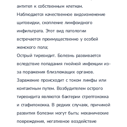
антител к собственным клеткам.
Лечение грыжи диска
Лечение межпозвоночной грыжи
Наблюдается качественное видоизменение
Грыжа позвоночника
щитовидки, скопление лимфоидного
Протрузия дисков
Протрузия дисков пояснично-крестцового отдела
инфильтрата. Этот вид патологии
Протрузия межпозвонковых дисков
встречается преимущественно у особей
Протрузия шейного отдела
женского пола;
Кардиология
Острый тиреоидит. Болезнь развивается
Болезни сердца
вследствие попадания гнойной инфекции из-
Брадикардия
Тахикардия
за поражения близлежащих органов.
Ишемическая болезнь сердца
Заражение происходит с током лимфы или
Инфаркт миокарда
контактным путем. Возбудителем острого
Миокардит
Инфекционный эндокардит
тиреоидита являются бактерии стрептококка
Нейроциркуляторная дистония
и стафилококка. В редких случаях, причиной
Нейроциркуляторная дистония по гипертоническому типу
Сердечная недостаточность
развития болезни могут быть: механические
Порок сердца
повреждения, негативное воздействие
Митральный порок сердца