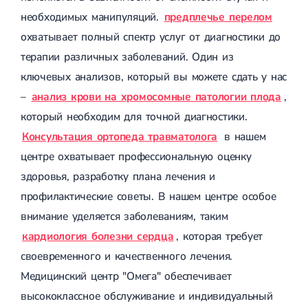
Магнитотерапия
необходимых манипуляций.
предплечье перелом
Лазерная терапия
Реабилитация после перелома
охватывает полный спектр услуг от диагностики до
Реабилитация
Реабилитация после вывиха
терапии различных заболеваний. Один из
Реабилитация после эндопротезирования
ключевых анализов, который вы можете сдать у нас
Реабилитация после артроскопии
Лечебная физкультура
–
анализ крови на хромосомные патологии плода
,
Дерматология
который необходим для точной диагностики.
Консультация ортопеда травматолога
в нашем
Массаж
центре охватывает профессиональную оценку
здоровья, разработку плана лечения и
профилактические советы. В нашем центре особое
внимание уделяется заболеваниям, таким
кардиология болезни сердца
, которая требует
своевременного и качественного лечения.
Медицинский центр "Омега" обеспечивает
высококлассное обслуживание и индивидуальный