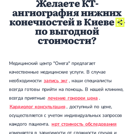
Желаете КТ-
Сахарный диабет 2 типа
ангиография нижних
Несахарный диабет
конечностей в Киеве
-
Школа диабета
Зоб
по выгодной
Диффузный токсический зоб (Базедова болезнь)
Узловой зоб
стоимости?
Диффузный зоб
Тиреоидит
Подострый тиреоидит
Аутоиммунный тиреоидит
Медицинский центр "Омега" предлагает
Хронический тиреоидит
Гипертиреоз
качественные медицинские услуги. В случае
Гипотиреоз
необходимости
запись экг
, наши специалисты
Болезнь Иценко-Кушинга
всегда готовы прийти на помощь. В нашей клинике,
Гипоталамический синдром
Гирсутизм
всегда приятные
лечение гонореи цена
.
Киста щитовидной железы
Кардиолог консультация
, доступный по цене,
Метаболический синдром
Ожирение
осуществляется с учетом индивидуальных запросов
Надпочечниковая недостаточность (болезнь Аддисона)
каждого пациента.
мрт стоимость обследования
Ультразвуковая терапия
Физиотерапия
Ударно-волновая терапия
изменяется в зависимости от сложности случая и