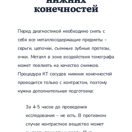
конечностей
Острые респираторные заболевания
Бронхит
Бронхит у детей
Обструктивный бронхит
Хронический бронхит
Перед диагностикой необходимо снять с
Острый бронхит
себя все металлосодержащие предметы –
Бронхит у взрослых
ОРВИ
серьги, цепочки, съемные зубные протезы,
ОРВИ у взрослых
очки. Металл в зоне воздействия томографа
Грипп
Аденовирусная инфекция
может повлиять на качество снимков.
Ротавирусная инфекция
Процедура КТ сосудов нижних конечностей
Терапевтическая помощь при беременности
проводится только с контрастом, поэтому
Ортопедия и травматология
нужна дополнительная подготовка:
Асептический некроз головки бедренной кости
Асептический некроз таранной кости
За 4-5 часов до проведения
Блокировка сустава
Бурсит
исследования – не есть. В противном
Эпикондилит
случае контрастное вещество может
Нестабильность сустава
Переломы