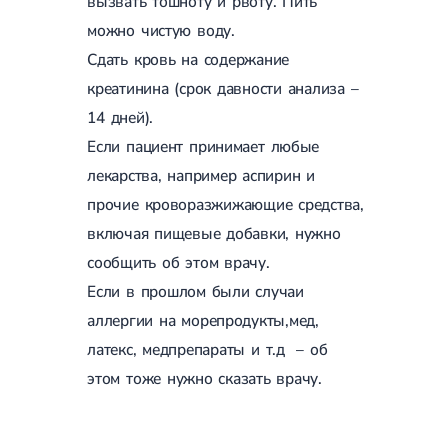
вызвать тошноту и рвоту. Пить
Лечение переломов лодыжек
можно чистую воду.
Лечение переломов ключицы
Лечение переломов плеча
Сдать кровь на содержание
Лечение переломов предплечья
креатинина (срок давности анализа –
Лечение переломов костей таза
14 дней).
Иммобилизация
Лечение переломов шейки бедра и бедренной кости
Если пациент принимает любые
Лечение переломов голени
лекарства, например аспирин и
Лечение переломов пятки
Полиостеоартроз
прочие кроворазжижающие средства,
Протез синовиальной жидкости
включая пищевые добавки, нужно
PRP-терапия
Разрыв связок
сообщить об этом врачу.
Разрыв связок плечевого сустава
Если в прошлом были случаи
Разрыв связок локтевого сустава
Разрыв связок коленного сустава
аллергии на морепродукты,мед,
Разрыв связок голеностопа
латекс, медпрепараты и т.д – об
Травмы сухожилий и мышц
этом тоже нужно сказать врачу.
Эндокринология
Сахарный диабет
Сахарный диабет 1 типа