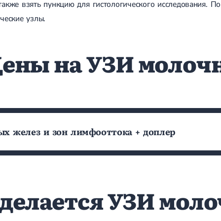
а также взять пункцию для гистологического исследования. П
еские узлы.
ены на УЗИ молоч
х желез и зон лимфооттока + доплер
 делается УЗИ мол