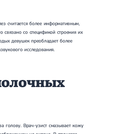
лез считается более информативным,
о связано со спецификой строения их
лодых девушек преобладает более
азвукового исследования.
молочных
за голову. Врач-узист смазывает кожу