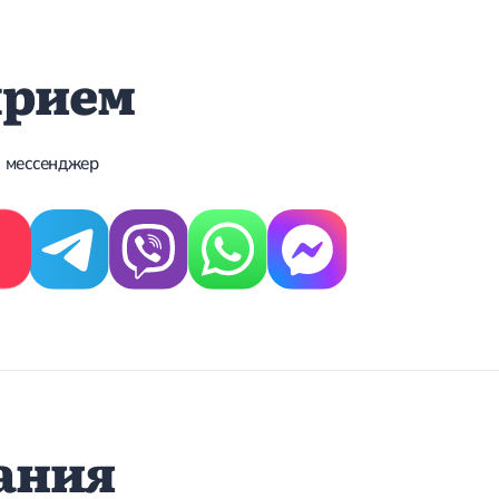
прием
 мессенджер
ания