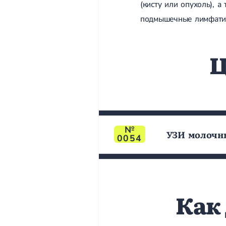
(кисту или опухоль), 
подмышечные лимфатич
Ц
УЗИ молочны
0054
Как