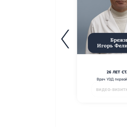
Брежн
Игорь Фел
26 ЛЕТ С
Врач УЗД первой
ВИДЕО-ВИЗИТ