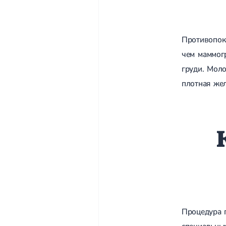
Противопок
чем маммог
груди. Мол
плотная жел
Процедура п