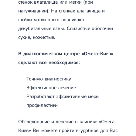
стенок влагалища или матки (при
Магнитотерапия
Лазерная терапия
натуживании). На стенках влагалища и
Реабилитация после перелома
шейки матки часто возникают
Реабилитация
Реабилитация после вывиха
Реабилитация после эндопротезирования
декубитальные язвы. Слизистые оболочки
Реабилитация после артроскопии
сухие, кожистые.
Лечебная физкультура
Дерматология
В диагностическом центре «Омега-Киев»
сделают все необходимое:
Массаж
Точную диагностику
Эффективное лечение
Разработают эффективные меры
профилактики
Обследование и лечение в клинике «Омега-
Киев» Вы можете пройти в удобное для Вас