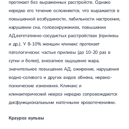
протекает без выраженных расстройств. Однако
Спондилоартроз грудного отдела
Электроэнцефалография (ЭЭГ)
Спондилоартроз позвоночника
нередко его течение осложняется, что выражается в
Спондилоартроз поясничного отдела
повышенной возбудимости, лабильности настроения,
Спондилоартроз шейного отдела
Артрит
нарушении сна, головокружениях, повышении
Острый артрит
АД,вегетативно-сосудистых расстройствах (приливы
Хронический артрит
Артроз
и др.). У 8-10% женщин климакс протекает
Артроз тазобедренного сустава
патологически: частые приливы (до 10-20 раз в
Артроз плечевого сустава
Артроз коленного сустава
сутки и более), внезапное ощущение жара,
Артроз локтевого сустава
значительное повышение АД, ожирение, нарушения
Артроз голеностопного сустава
водно-солевого и других видов обмена, нервно-
Миозит
Миозит шеи
психические изменения. Климакс и
Миозит спины
климактерический невроз нередко сопровождаются
Миозит грудной клетки
Радикулит
дисфункциональными маточными кровотечениями.
Шейный радикулит
Дискогенный радикулит
Крауроз вульвы
Межреберная невралгия
Пояснично-крестцовый радикулит
Грыжи