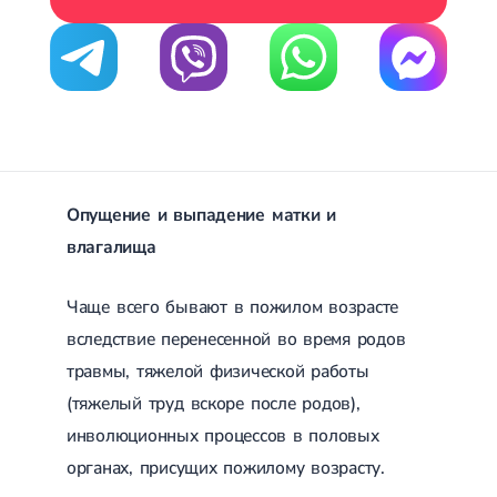
Лечение переломов лодыжек
Лечение переломов ключицы
Лечение переломов плеча
Лечение переломов предплечья
Лечение переломов костей таза
Иммобилизация
Лечение переломов шейки бедра и бедренной кости
Лечение переломов голени
Лечение переломов пятки
Опущение и выпадение матки и
Полиостеоартроз
Протез синовиальной жидкости
влагалища
PRP-терапия
Разрыв связок
Чаще всего бывают в пожилом возрасте
Разрыв связок плечевого сустава
Разрыв связок локтевого сустава
вследствие перенесенной во время родов
Разрыв связок коленного сустава
травмы, тяжелой физической работы
Разрыв связок голеностопа
Травмы сухожилий и мышц
(тяжелый труд вскоре после родов),
Эндокринология
инволюционных процессов в половых
органах, присущих пожилому возрасту.
Сахарный диабет
Сахарный диабет 1 типа