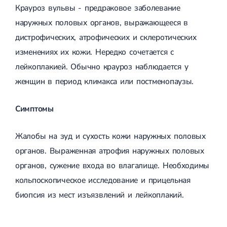
Крауроз вульвы - предраковое заболевание
Лечение грыжи диска
Лечение межпозвоночной грыжи
наружных половых органов, выражающееся в
Грыжа позвоночника
дистрофических, атрофических и склеротических
Протрузия дисков
Протрузия дисков пояснично-крестцового отдела
изменениях их кожи. Нередко сочетается с
Протрузия межпозвонковых дисков
лейкоплакией. Обычно крауроз наблюдается у
Протрузия шейного отдела
женщин в период климакса или постменопаузы.
Кардиология
Болезни сердца
Симптомы
Брадикардия
Тахикардия
Жалобы на зуд и сухость кожи наружных половых
Ишемическая болезнь сердца
Инфаркт миокарда
органов. Выраженная атрофия наружных половых
Миокардит
органов, сужение входа во влагалище. Необходимы
Инфекционный эндокардит
Нейроциркуляторная дистония
кольпоскопическое исследование и прицельная
Нейроциркуляторная дистония по гипертоническому типу
биопсия из мест изъязвлений и лейкоплакий.
Сердечная недостаточность
Порок сердца
Митральный порок сердца