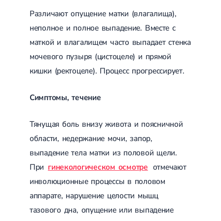
Сахарный диабет 2 типа
Различают опущение матки (влагалища),
Несахарный диабет
неполное и полное выпадение. Вместе с
Школа диабета
Зоб
маткой и влагалищем часто выпадает стенка
Диффузный токсический зоб (Базедова болезнь)
мочевого пузыря (цистоцеле) и прямой
Узловой зоб
Диффузный зоб
кишки (ректоцеле). Процесс прогрессирует.
Тиреоидит
Подострый тиреоидит
Симптомы, течение
Аутоиммунный тиреоидит
Хронический тиреоидит
Гипертиреоз
Тянущая боль внизу живота и поясничной
Гипотиреоз
Болезнь Иценко-Кушинга
области, недержание мочи, запор,
Гипоталамический синдром
выпадение тела матки из половой щели.
Гирсутизм
При
гинекологическом осмотре
отмечают
Киста щитовидной железы
Метаболический синдром
инволюционные процессы в половом
Ожирение
аппарате, нарушение целости мышц
Надпочечниковая недостаточность (болезнь Аддисона)
Ультразвуковая терапия
тазового дна, опущение или выпадение
Физиотерапия
Ударно-волновая терапия