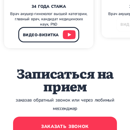
Острые респираторные заболевания
34 ГОДА СТАЖА
Бронхит
Врач акушер-гинеколог высшей категории,
Врач акуше
Бронхит у детей
главный врач, кандидат медицинских
Обструктивный бронхит
наук, PhD
ВИД
Хронический бронхит
Острый бронхит
ВИДЕО-ВИЗИТКА
Бронхит у взрослых
ОРВИ
ОРВИ у взрослых
Грипп
Аденовирусная инфекция
Записаться на
Ротавирусная инфекция
Терапевтическая помощь при беременности
прием
Ортопедия и травматология
Асептический некроз головки бедренной кости
заказав обратный звонок или через любимый
Асептический некроз таранной кости
Блокировка сустава
мессенджер
Бурсит
Эпикондилит
Нестабильность сустава
ЗАКАЗАТЬ ЗВОНОК
Переломы