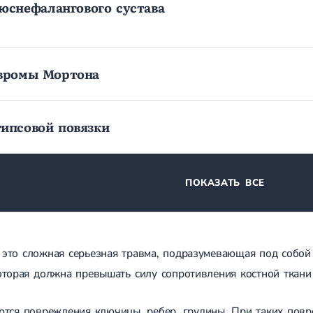
юснефалангового сустава
евромы Мортона
ипсовой повязки
ПОКАЗАТЬ ВСЕ
 это сложная серьезная травма, подразумевающая под собой
оторая должна превышать силу сопротивления костной ткани
тся повреждения ключицы, ребер, грудины. При таких повр