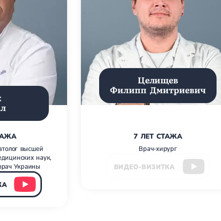
Целищев
Филипп Дмитриевич
к
ал
ТАЖА
7 ЛЕТ СТАЖА
атолог высшей
Врач-хирург
едицинских наук,
врач Украины
ВИДЕО-ВИЗИТКА
КА