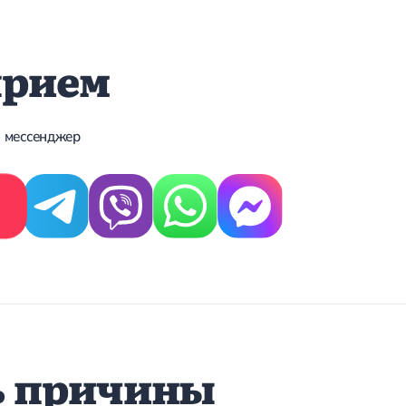
прием
 мессенджер
ь причины