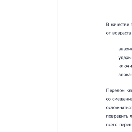
В качестве
от возраста
авари
удары
ключи
злока
Перелом клю
со смещени
осложняться
повредить л
всего перел