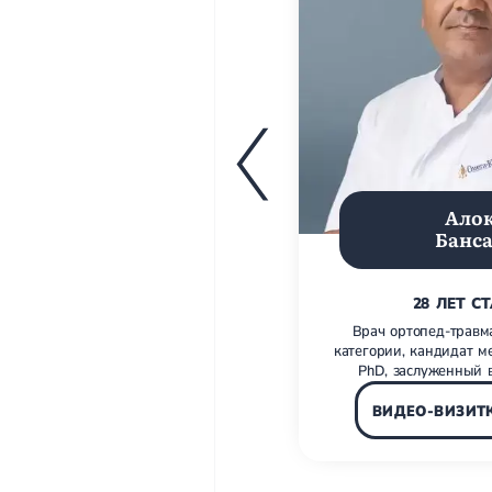
Ало
Банс
28 ЛЕТ С
Врач ортопед-травм
категории, кандидат м
PhD, заслуженный 
ВИДЕО-ВИЗИТ