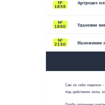
Артродез пл
1859
Удаление н
1860
Наложение г
2150
Сам по себе перелом –
под действием силы, к
Особо опасными считаю