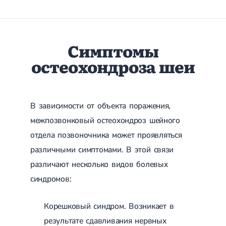
Лечение переломов лодыжек
Лечение переломов ключицы
Лечение переломов плеча
Лечение переломов предплечья
Симптомы
Лечение переломов костей таза
Иммобилизация
остеохондроза шеи
Лечение переломов шейки бедра и бедренной кости
Лечение переломов голени
Лечение переломов пятки
Полиостеоартроз
В зависимости от объекта поражения,
Протез синовиальной жидкости
PRP-терапия
межпозвонковый остеохондроз шейного
Разрыв связок
отдела позвоночника может проявляться
Разрыв связок плечевого сустава
различными симптомами. В этой связи
Разрыв связок локтевого сустава
Разрыв связок коленного сустава
различают несколько видов болевых
Разрыв связок голеностопа
синдромов:
Травмы сухожилий и мышц
Эндокринология
Корешковый синдром. Возникает в
Сахарный диабет
результате сдавливания нервных
Сахарный диабет 1 типа