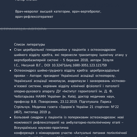
ВОЛЫНСКАЯ ЛЮДМИЛА АЛЕКСАНДРОВНА
Врач-невролог высшей категории, врач-вертебролог,
врач - рефлексотерапевт
СТРАНИЦА АВТОРА
Список литературы
Стан церебральної гемодинаміки у пацієнтів з остеохондрозом
шийного відділу хребта, які перенесли транзиторну ішемічну атаку у
вертебробазилярній системі
– 5 березня 2018, автори Зозуля
І.С., Несукай В.Г., DOI 10.32471/umj.1680-3051.123.121759
Остеохондроз шийно-грудного відділу хребта: цереброкардіальні
прояви
– Автори: президент Української асоціації остеопорозу,
Української асоціації менопаузи, андропаузи і захворювань кістково-
м’язової системи, керівник відділу клінічної фізіології і патології
опорно-рухового апарату ДУ «Інститут геронтології ім. Д. Ф.
Чеботарьова НАМН України» (м. Київ), доктор медичних наук,
професор В.В. Поворознюк, 23.12.2019. Підготувала Лариса
Стрільчук. Медична газета «Здоров’я України 21 сторіччя» № 22
(467), листопад 2019 р.
Больовий синдром у пацієнтів із поперековим остеохондрозом: нові
можливості рефлексотерапії на амбулаторно-поліклінічному етапі
–
Всеукраїнська науково-практична
конференція з міжнародною участю «Актуальні питання поліклінічної