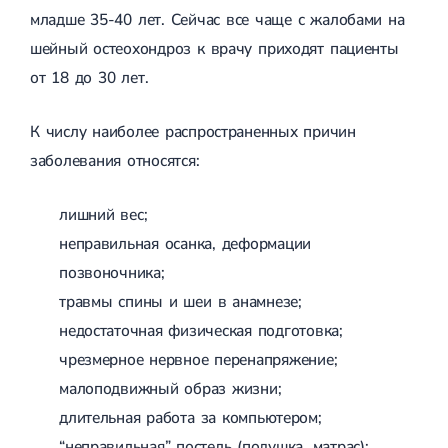
Спондилоартроз грудного отдела
Электроэнцефалография (ЭЭГ)
младше 35-40 лет. Сейчас все чаще с жалобами на
Спондилоартроз позвоночника
шейный остеохондроз к врачу приходят пациенты
Спондилоартроз поясничного отдела
Спондилоартроз шейного отдела
от 18 до 30 лет.
Артрит
Острый артрит
Хронический артрит
К числу наиболее распространенных причин
Артроз
заболевания относятся:
Артроз тазобедренного сустава
Артроз плечевого сустава
Артроз коленного сустава
лишний вес;
Артроз локтевого сустава
неправильная осанка, деформации
Артроз голеностопного сустава
Миозит
позвоночника;
Миозит шеи
травмы спины и шеи в анамнезе;
Миозит спины
Миозит грудной клетки
недостаточная физическая подготовка;
Радикулит
чрезмерное нервное перенапряжение;
Шейный радикулит
малоподвижный образ жизни;
Дискогенный радикулит
Межреберная невралгия
длительная работа за компьютером;
Пояснично-крестцовый радикулит
“неправильная” постель (подушка, матрас);
Грыжи