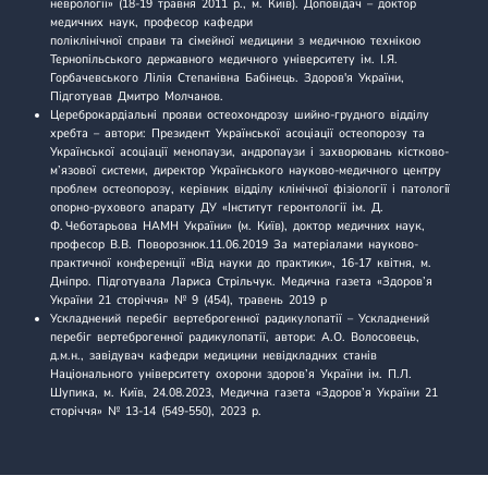
неврології» (18-19 травня 2011 р., м. Київ). Доповідач – доктор
медичних наук, професор кафедри
поліклінічної справи та сімейної медицини з медичною технікою
Тернопільського державного медичного університету ім. І.Я.
Горбачевського Лілія Степанівна Бабінець. Здоров'я України,
Підготував Дмитро Молчанов.
Цереброкардіальні прояви остеохондрозу шийно-грудного відділу
хребта
– автори: Президент Української асоціації остеопорозу та
Української асоціації менопаузи, андропаузи і захворювань кістково-
м’язової системи, директор Українського науково-медичного центру
проблем остеопорозу, керівник відділу клінічної фізіології і патології
опорно-рухового апарату ДУ «Інститут геронтології ім. Д.
Ф. Чеботарьова НАМН України» (м. Київ), доктор медичних наук,
професор В.В. Поворознюк.11.06.2019 За матеріалами науково-
практичної конференції «Від науки до практики», 16-17 квітня, м.
Дніпро. Підготувала Лариса Стрільчук. Медична газета «Здоров’я
України 21 сторіччя» № 9 (454), травень 2019 р
Ускладнений перебіг вертеброгенної радикулопатії
– Ускладнений
перебіг вертеброгенної радикулопатії, автори: А.О. Волосовець,
д.м.н., завідувач кафедри медицини невідкладних станів
Національного університету охорони здоров’я України ім. П.Л.
Шупика, м. Київ, 24.08.2023, Медична газета «Здоров’я України 21
сторіччя» № 13-14 (549-550), 2023 р.