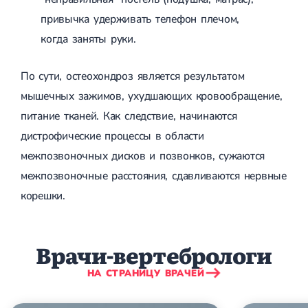
Лечение грыжи диска
привычка удерживать телефон плечом,
Лечение межпозвоночной грыжи
когда заняты руки.
Грыжа позвоночника
Протрузия дисков
Протрузия дисков пояснично-крестцового отдела
По сути, остеохондроз является результатом
Протрузия межпозвонковых дисков
мышечных зажимов, ухудшающих кровообращение,
Протрузия шейного отдела
питание тканей. Как следствие, начинаются
Кардиология
дистрофические процессы в области
Болезни сердца
межпозвоночных дисков и позвонков, сужаются
Брадикардия
Тахикардия
межпозвоночные расстояния, сдавливаются нервные
Ишемическая болезнь сердца
корешки.
Инфаркт миокарда
Миокардит
Инфекционный эндокардит
Нейроциркуляторная дистония
Врачи-вертебрологи
Нейроциркуляторная дистония по гипертоническому типу
Сердечная недостаточность
НА СТРАНИЦУ ВРАЧЕЙ
Порок сердца
Митральный порок сердца