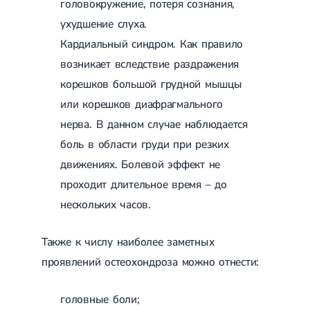
головокружение, потеря сознания,
Магнитотерапия
Лазерная терапия
ухудшение слуха.
Реабилитация после перелома
Кардиальный синдром. Как правило
Реабилитация
Реабилитация после вывиха
Реабилитация после эндопротезирования
возникает вследствие раздражения
Реабилитация после артроскопии
корешков большой грудной мышцы
Лечебная физкультура
или корешков диафрагмального
Дерматология
нерва. В данном случае наблюдается
боль в области груди при резких
Массаж
движениях. Болевой эффект не
проходит длительное время – до
нескольких часов.
Также к числу наиболее заметных
проявлений остеохондроза можно отнести:
головные боли;