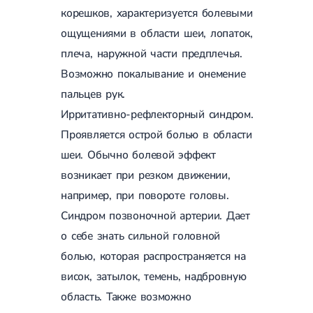
корешков, характеризуется болевыми
Сахарный диабет 2 типа
Несахарный диабет
ощущениями в области шеи, лопаток,
Школа диабета
плеча, наружной части предплечья.
Зоб
Диффузный токсический зоб (Базедова болезнь)
Возможно покалывание и онемение
Узловой зоб
пальцев рук.
Диффузный зоб
Тиреоидит
Ирритативно-рефлекторный синдром.
Подострый тиреоидит
Проявляется острой болью в области
Аутоиммунный тиреоидит
Хронический тиреоидит
шеи. Обычно болевой эффект
Гипертиреоз
возникает при резком движении,
Гипотиреоз
например, при повороте головы.
Болезнь Иценко-Кушинга
Гипоталамический синдром
Синдром позвоночной артерии. Дает
Гирсутизм
о себе знать сильной головной
Киста щитовидной железы
Метаболический синдром
болью, которая распространяется на
Ожирение
висок, затылок, темень, надбровную
Надпочечниковая недостаточность (болезнь Аддисона)
Ультразвуковая терапия
область. Также возможно
Физиотерапия
Ударно-волновая терапия