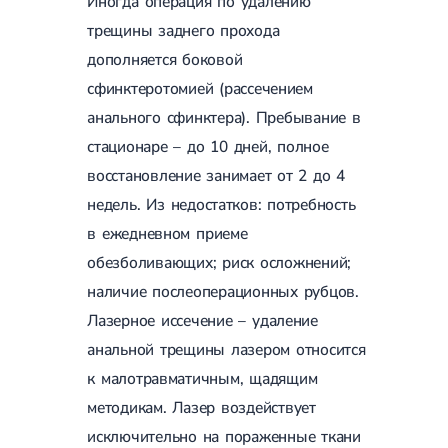
Иногда операция по удалению
Лечение переломов лодыжек
трещины заднего прохода
Лечение переломов ключицы
Лечение переломов плеча
дополняется боковой
Лечение переломов предплечья
сфинктеротомией (рассечением
Лечение переломов костей таза
анального сфинктера). Пребывание в
Иммобилизация
Лечение переломов шейки бедра и бедренной кости
стационаре – до 10 дней, полное
Лечение переломов голени
восстановление занимает от 2 до 4
Лечение переломов пятки
Полиостеоартроз
недель. Из недостатков: потребность
Протез синовиальной жидкости
в ежедневном приеме
PRP-терапия
Разрыв связок
обезболивающих; риск осложнений;
Разрыв связок плечевого сустава
наличие послеоперационных рубцов.
Разрыв связок локтевого сустава
Разрыв связок коленного сустава
Лазерное иссечение – удаление
Разрыв связок голеностопа
анальной трещины лазером относится
Травмы сухожилий и мышц
к малотравматичным, щадящим
Эндокринология
методикам. Лазер воздействует
Сахарный диабет
исключительно на пораженные ткани
Сахарный диабет 1 типа