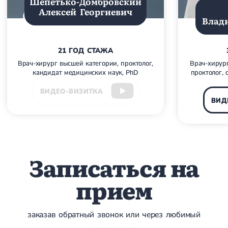
Шепетько-Домбровский
Алексей Георгиевич
Лечение грыжи диска
Влад
Лечение межпозвоночной грыжи
Грыжа позвоночника
Протрузия дисков
21 ГОД СТАЖА
Протрузия дисков пояснично-крестцового отдела
Протрузия межпозвонковых дисков
Врач-хирург высшей категории, проктолог,
Врач-хирург
Протрузия шейного отдела
кандидат медицинских наук, PhD
проктолог, 
Кардиология
ВИДЕО-ВИЗИТКА
ВИД
Болезни сердца
Брадикардия
Тахикардия
Ишемическая болезнь сердца
Инфаркт миокарда
Записаться на
Миокардит
Инфекционный эндокардит
прием
Нейроциркуляторная дистония
Нейроциркуляторная дистония по гипертоническому типу
Сердечная недостаточность
Порок сердца
заказав обратный звонок или через любимый
Митральный порок сердца