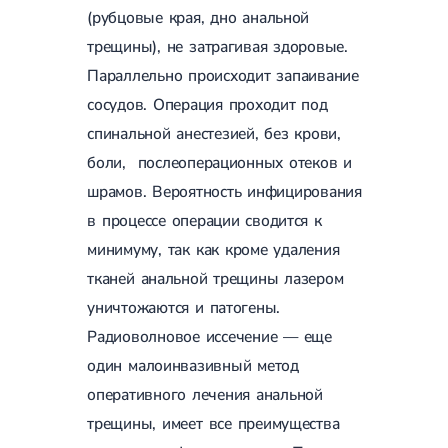
(рубцовые края, дно анальной
Сахарный диабет 2 типа
Несахарный диабет
трещины), не затрагивая здоровые.
Школа диабета
Параллельно происходит запаивание
Зоб
Диффузный токсический зоб (Базедова болезнь)
сосудов. Операция проходит под
Узловой зоб
спинальной анестезией, без крови,
Диффузный зоб
Тиреоидит
боли, послеоперационных отеков и
Подострый тиреоидит
шрамов. Вероятность инфицирования
Аутоиммунный тиреоидит
Хронический тиреоидит
в процессе операции сводится к
Гипертиреоз
минимуму, так как кроме удаления
Гипотиреоз
тканей анальной трещины лазером
Болезнь Иценко-Кушинга
Гипоталамический синдром
уничтожаются и патогены.
Гирсутизм
Радиоволновое иссечение — еще
Киста щитовидной железы
Метаболический синдром
один малоинвазивный метод
Ожирение
оперативного лечения анальной
Надпочечниковая недостаточность (болезнь Аддисона)
Ультразвуковая терапия
трещины, имеет все преимущества
Физиотерапия
Ударно-волновая терапия