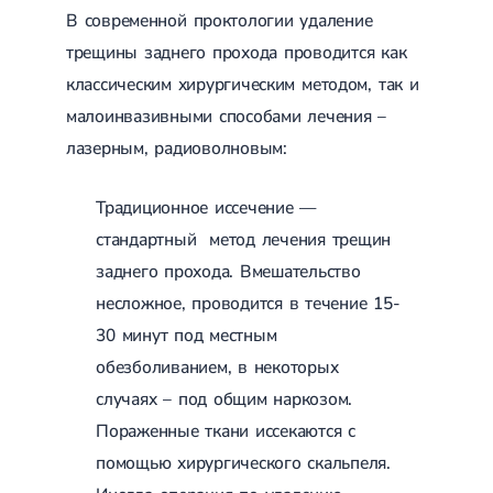
Острые респираторные заболевания
В современной проктологии удаление
Бронхит
трещины заднего прохода проводится как
Бронхит у детей
Обструктивный бронхит
классическим хирургическим методом, так и
Хронический бронхит
малоинвазивными способами лечения –
Острый бронхит
лазерным, радиоволновым:
Бронхит у взрослых
ОРВИ
ОРВИ у взрослых
Традиционное иссечение —
Грипп
Аденовирусная инфекция
стандартный метод лечения трещин
Ротавирусная инфекция
заднего прохода. Вмешательство
Терапевтическая помощь при беременности
несложное, проводится в течение 15-
Ортопедия и травматология
30 минут под местным
Асептический некроз головки бедренной кости
обезболиванием, в некоторых
Асептический некроз таранной кости
случаях – под общим наркозом.
Блокировка сустава
Бурсит
Пораженные ткани иссекаются с
Эпикондилит
помощью хирургического скальпеля.
Нестабильность сустава
Переломы