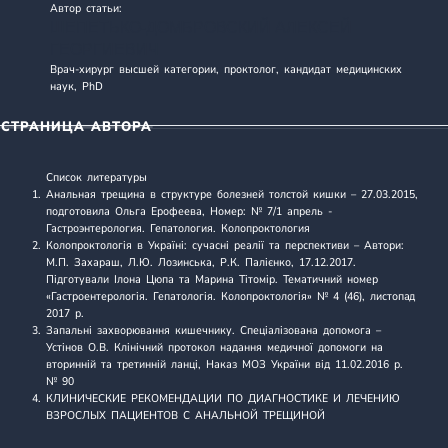
Автор статьи:
ШЕПЕТЬКО-ДОМБРОВСКИЙ АЛЕКСЕЙ
ГЕОРГИЕВИЧ
Врач-хирург высшей категории, проктолог, кандидат медицинских
наук, PhD
СТРАНИЦА АВТОРА
Список литературы
Анальная трещина в структуре болезней толстой кишки
– 27.03.2015,
подготовила Ольга Ерофеева, Номер: № 7/1 апрель -
Гастроэнтерология. Гепатология. Колопроктология
Колопроктологія в Україні: сучасні реалії та перспективи
– Автори:
М.П. Захараш, Л.Ю. Лозинська, Р.К. Палієнко, 17.12.2017.
Підготували Ілона Цюпа та Марина Тітомір. Тематичний номер
«Гастроентерологія. Гепатологія. Колопроктологія» № 4 (46), листопад
2017 р.
Запальні захворювання кишечнику. Спеціалізована допомога
–
Устінов О.В. Клінічний протокол надання медичної допомоги на
вторинній та третинній ланці, Наказ МОЗ України від 11.02.2016 р.
№ 90
КЛИНИЧЕСКИЕ РЕКОМЕНДАЦИИ ПО ДИАГНОСТИКЕ И ЛЕЧЕНИЮ
ВЗРОСЛЫХ ПАЦИЕНТОВ С АНАЛЬНОЙ ТРЕЩИНОЙ