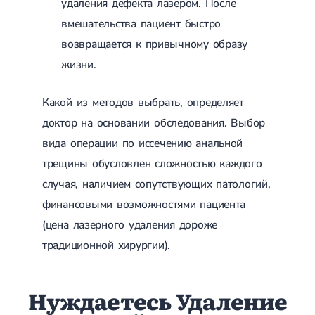
удаления дефекта лазером. После
Магнитотерапия
Лазерная терапия
вмешательства пациент быстро
Реабилитация после перелома
возвращается к привычному образу
Реабилитация
Реабилитация после вывиха
жизни.
Реабилитация после эндопротезирования
Реабилитация после артроскопии
Лечебная физкультура
Какой из методов выбрать, определяет
Дерматология
доктор на основании обследования. Выбор
вида операции по иссечению анальной
Массаж
трещины обусловлен сложностью каждого
случая, наличием сопутствующих патологий,
финансовыми возможностями пациента
(цена лазерного удаления дороже
традиционной хирургии).
Нуждаетесь Удаление