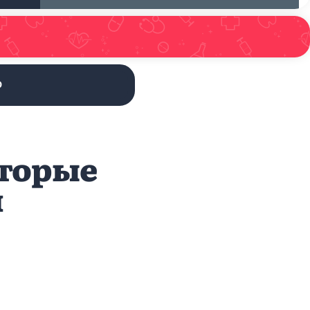
Ю
оторые
ч