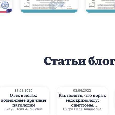
Статьи бло
19.08.2020
03.06.2022
Отек в ногах:
Как понять, что пора к
возможные причины
эндокринологу:
патологии
симптомы
гормонального сбоя
Бигун Неля Ананьевна
Бигун Неля Ананьевна