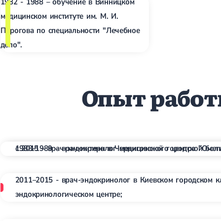
1982 - 1988 – обучение в Винницком
медицинском институте им. М. И.
Пирогова по специальности "Лечебное
дело".
Опыт рабо
с 2015 – врач-эндокринолог медицинского центра "Омега
1988-1989 – врач-интерн в Черниговской городской бол
2011–2015 - врач-эндокринолог в Киевском городском 
эндокринологическом центре;