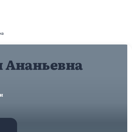
на
я Ананьевна
и