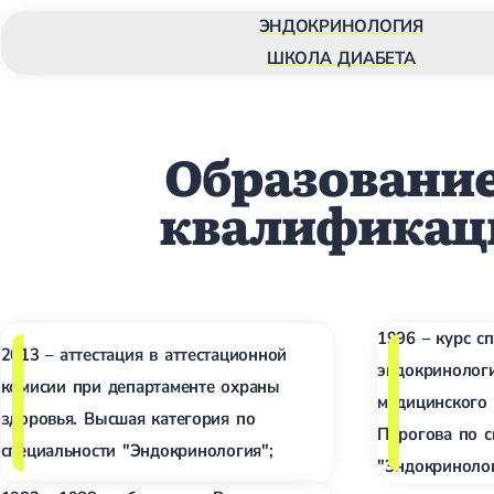
ЭНДОКРИНОЛОГИЯ
ШКОЛА ДИАБЕТА
Образование
квалификац
1996 – курс с
2013 – аттестация в аттестационной
эндокринолог
комисии при департаменте охраны
медицинского 
здоровья. Высшая категория по
Пирогова по с
специальности "Эндокринология";
"Эндокринолог