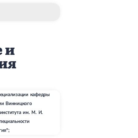
 и
ия
пециализации кафедры
ии Винницкого
института им. М. И.
пециальности
ия";