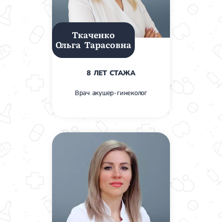
Лечение грыжи диска
Лечение межпозвоночной грыжи
Грыжа позвоночника
Ткаченко
Протрузия дисков
Ольга Тарасовна
Протрузия дисков пояснично-крестцового отдела
Протрузия межпозвонковых дисков
Протрузия шейного отдела
8 ЛЕТ СТАЖА
Кардиология
Врач акушер-гинеколог
Болезни сердца
Брадикардия
Тахикардия
Ишемическая болезнь сердца
Инфаркт миокарда
Миокардит
Инфекционный эндокардит
Нейроциркуляторная дистония
Нейроциркуляторная дистония по гипертоническому типу
Сердечная недостаточность
Порок сердца
Митральный порок сердца