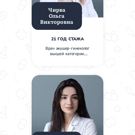
Приобретенные пороки сердца
Аритмия
Чирва
Синусовая аритмия
Ольга
Мерцательная аритмия
Викторовна
Экстрасистолическая аритмия
Стенокардия
Вазоспастическая стенокардия
21 ГОД СТАЖА
Электрокардиограмма (ЭКГ)
Врач акушер-гинеколог
Кардиология климактерического периода
высшей категории,
Кардиология при ведении беременности
кандидат медицинских
Гипертония
наук
Симптоматическая артериальная гипертензия
Желчнокаменная болезнь (ЖКБ)
Терапия
Лечение желчнокаменной болезни
Камни в желчном пузыре
Панкреатит
Реактивный панкреатит
Острый панкреатит
Хронический панкреатит
Холецистит
Калькулезный холецистит
Острый холецистит
Бескаменный холецистит