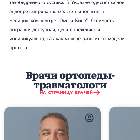
тазобедренного сустава. В Украине однополюсное
Лечение грыжи диска
эндопротезирование можно выполнить в
Лечение межпозвоночной грыжи
Грыжа позвоночника
медицинском центре "Омега-Киев". Стоимость
Протрузия дисков
операции доступная, цена определяется
Протрузия дисков пояснично-крестцового отдела
Протрузия межпозвонковых дисков
индивидуально, так как многое зависит от модели
Протрузия шейного отдела
протеза.
Кардиология
Болезни сердца
Врачи ортопеды-
Брадикардия
Тахикардия
травматологи
Ишемическая болезнь сердца
Инфаркт миокарда
НА СТРАНИЦУ ВРАЧЕЙ
Миокардит
Инфекционный эндокардит
Нейроциркуляторная дистония
Нейроциркуляторная дистония по гипертоническому типу
Сердечная недостаточность
Порок сердца
Митральный порок сердца