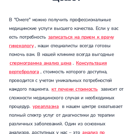
Магнитотерапия
Лазерная терапия
Реабилитация после перелома
В "Омеге" можно получить профессиональные
Реабилитация
Реабилитация после вывиха
Реабилитация после эндопротезирования
медицинские услуги высшего качества. Если у вас
Реабилитация после артроскопии
есть потребность
записаться на прием к врачу
Лечебная физкультура
гинекологу
, наши специалисты всегда готовы
Дерматология
помочь вам. В нашей клинике всегда выгодные
спермограмма анализ цена
.
Консультация
Массаж
вертебролога
, стоимость которого доступна,
проводится с учетом уникальных потребностей
каждого пациента.
кт печени стоимость
зависит от
сложности медицинского случая и необходимых
процедур.
уреаплазма
в нашем центре охватывает
полный спектр услуг от диагностики до терапии
различных заболеваний. Один из основных
анализов, доступных у нас – это
анализ по