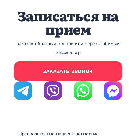
Острые респираторные заболевания
Записаться на
Бронхит
Бронхит у детей
прием
Обструктивный бронхит
Хронический бронхит
Острый бронхит
Бронхит у взрослых
заказав обратный звонок или через любимый
ОРВИ
мессенджер
ОРВИ у взрослых
Грипп
Аденовирусная инфекция
ЗАКАЗАТЬ ЗВОНОК
Ротавирусная инфекция
Терапевтическая помощь при беременности
Ортопедия и травматология
Асептический некроз головки бедренной кости
Асептический некроз таранной кости
Блокировка сустава
Бурсит
Эпикондилит
Нестабильность сустава
Предварительно пациент полностью
Переломы