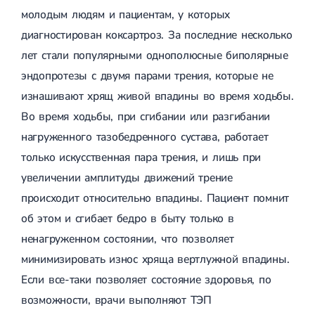
Спондилоартроз грудного отдела
Электроэнцефалография (ЭЭГ)
молодым людям и пациентам, у которых
Спондилоартроз позвоночника
диагностирован коксартроз. За последние несколько
Спондилоартроз поясничного отдела
Спондилоартроз шейного отдела
лет стали популярными однополюсные биполярные
Артрит
эндопротезы с двумя парами трения, которые не
Острый артрит
Хронический артрит
изнашивают хрящ живой впадины во время ходьбы.
Артроз
Во время ходьбы, при сгибании или разгибании
Артроз тазобедренного сустава
Артроз плечевого сустава
нагруженного тазобедренного сустава, работает
Артроз коленного сустава
только искусственная пара трения, и лишь при
Артроз локтевого сустава
Артроз голеностопного сустава
увеличении амплитуды движений трение
Миозит
происходит относительно впадины. Пациент помнит
Миозит шеи
Миозит спины
об этом и сгибает бедро в быту только в
Миозит грудной клетки
ненагруженном состоянии, что позволяет
Радикулит
минимизировать износ хряща вертлужной впадины.
Шейный радикулит
Дискогенный радикулит
Если все-таки позволяет состояние здоровья, по
Межреберная невралгия
возможности, врачи выполняют ТЭП
Пояснично-крестцовый радикулит
Грыжи