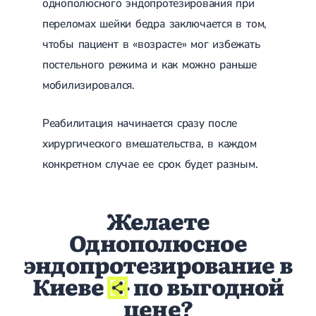
однополюсного эндопротезирования при
Сахарный диабет 2 типа
переломах шейки бедра заключается в том,
Несахарный диабет
Школа диабета
чтобы пациент в «возрасте» мог избежать
Зоб
постельного режима и как можно раньше
Диффузный токсический зоб (Базедова болезнь)
Узловой зоб
мобилизировался.
Диффузный зоб
Тиреоидит
Реабилитация начинается сразу после
Подострый тиреоидит
Аутоиммунный тиреоидит
хирургического вмешательства, в каждом
Хронический тиреоидит
конкретном случае ее срок будет разным.
Гипертиреоз
Гипотиреоз
Болезнь Иценко-Кушинга
Желаете
Гипоталамический синдром
Гирсутизм
Однополюсное
Киста щитовидной железы
Метаболический синдром
эндопротезирование в
Ожирение
Киеве
- по выгодной
Надпочечниковая недостаточность (болезнь Аддисона)
Ультразвуковая терапия
цене?
Физиотерапия
Ударно-волновая терапия