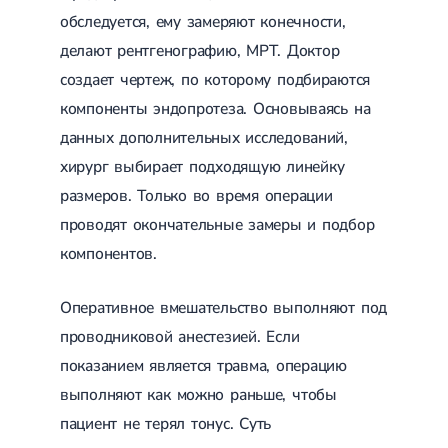
Лечение переломов лодыжек
обследуется, ему замеряют конечности,
Лечение переломов ключицы
делают рентгенографию, МРТ. Доктор
Лечение переломов плеча
Лечение переломов предплечья
создает чертеж, по которому подбираются
Лечение переломов костей таза
компоненты эндопротеза. Основываясь на
Иммобилизация
Лечение переломов шейки бедра и бедренной кости
данных дополнительных исследований,
Лечение переломов голени
хирург выбирает подходящую линейку
Лечение переломов пятки
размеров. Только во время операции
Полиостеоартроз
Протез синовиальной жидкости
проводят окончательные замеры и подбор
PRP-терапия
компонентов.
Разрыв связок
Разрыв связок плечевого сустава
Разрыв связок локтевого сустава
Оперативное вмешательство выполняют под
Разрыв связок коленного сустава
проводниковой анестезией. Если
Разрыв связок голеностопа
Травмы сухожилий и мышц
показанием является травма, операцию
Эндокринология
выполняют как можно раньше, чтобы
пациент не терял тонус. Суть
Сахарный диабет
Сахарный диабет 1 типа