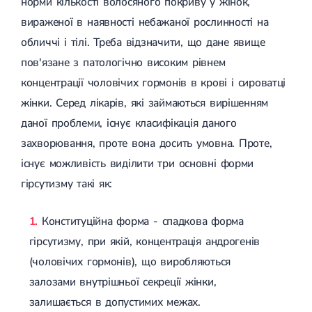
норми кількості волосяного покриву у жінок,
(ДППГ)
УЗД органів сечовивідної системи
Трофічні виразки
вираженої в наявності небажаної рослинності на
Психогенне запаморочення
УЗД органів черевної порожнини
Мікросклеротерапія
Радикулопатія
УЗД нижньої порожнистої вени
Склеротерапія
обличчі і тілі. Треба відзначити, що дане явище
Методики лікування
УЗД м'яких тканин
Ендовенозна лазерна коагуляція
пов'язане з патологічно високим рівнем
Вертебрологія
Лікування хребта
УЗД лімфатичних вузлів
Лазерна операція вен
Остеохондроз
УЗД для дітей
Мініфлебектомія
концентрації чоловічих гормонів в крові і сироватці
Остеохондроз хребта
УЗД черевного відділу аорти
Кросектомія та короткий стрипінг
жінки. Серед лікарів, які займаються вирішенням
Остеохондроз шийного відділу
Денситометрія
Видалення грижі
Абдомінальна хірургія
даної проблеми, існує класифікація даного
Остеохондроз грудного відділу
УЗД щитоподібної залози
Видалення пахової грижі
Остеохондроз поперекового відділу
Фолікулометрія
Видалення пупкової грижі
захворювання, проте вона досить умовна. Проте,
Наслідки травм хребта і кінцівок
УЗД простати
Видалення апендициту
існує можливість виділити три основні форми
Сколіоз
Ехогідротубація
Радіохвильова хірургія
Амбулаторна хірургія
Сколіоз першого ступеня
УЗД вад плоду
гірсутизму такі як:
Сколіоз другого ступеня
УЗД нирок
Сколіоз шийного відділу
УЗД мошонки
Малоінвазивна ендоскопічна хірургія
Конституційна форма - спадкова форма
Лівобічний сколіоз
УЗД молочних залоз
Спондильоз
УЗД сечового міхура
гірсутизму, при якій, концентрація андрогенів
Підготовка до операції
Спондильоз грудного відділу
УЗД малого таза
(чоловічих гормонів), що виробляються
Спондильоз поперекового відділу
УЗД при вагітності
Шийний спондильоз
залозами внутрішньої секреції жінки,
Електроенцефалографія (ЕЕГ)
Спондильоз хребта
залишається в допустимих межах.
Спондилоартроз