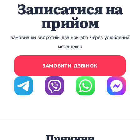
Записатися на
Лікування переломів щиколоток
Лікування переломів ключиці
прийом
Лікування переломів плеча
Лікування переломів передпліччя
Лікування переломів кісток тазу
Іммобілізація
замовивши зворотній дзвінок або через улюблений
Лікування переломів шийки стегна і стегнової кістки
месенджер
Лікування переломів гомілки
Лікування переломів п'яти
Полиостеоартроз
ЗАМОВИТИ ДЗВІНОК
Протез синовіальної рідини
PRP-терапія
Розрив зв'язок
Розрив зв'язок плечового суглобу
Розрив зв'язок ліктьового суглобу
Розрив зв'язок колінного суглоба
Розрив зв'язок гомілковостопного суглобу
Травми сухожиль та м'язів
Ендокринологія
Цукровий діабет
Причини
Цукровий діабет 1 типу