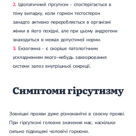
Спондилоартроз грудного відділу
Ідіопатичний гірсутизм - спостерігається в
Спондилоартроз хребта
тому випадку, коли гормон тестостерон
Спондилоартроз поперекового відділу
Спондилоартроз шийного відділу
занадто активно переробляється в організмі
Артрит
жінки в його похідні, але при цьому андрогени
Гострий артрит
Хронічний артрит
знаходиться в межах допустимої норми.
Артроз
Екзогенна - є скоріше патологічним
Артроз кульшового суглоба
ускладненням якого-небудь захворювання
Артроз плечового суглоба
Артроз колінного суглоба
системи залоз внутрішньої секреції.
Артроз ліктьового суглоба
Артроз гомілковостопного суглобу
Міозит
Симптоми гірсутизму
Міозит шиї
Міозит спини
Міозит грудної клітини
Радикуліт
Шийний радикуліт
Зовнішні прояви дуже різноманітні в своєму прояві.
Дискогенний радикуліт
При гірсутизмі головне значення має, наскільки
Міжреберна невралгія
Попереково-крижовий радикуліт
сильно підвищені чоловічі гормони.
Грижі