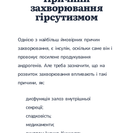
захворювання
Цукровий діабет 2 типу
Нецукровий діабет
гірсутизмом
Школа діабету
Зоб
Дифузний токсичний зоб (Базедова хвороба)
Вузловий зоб
Однією з найбільш ймовірних причин
Дифузний зоб
Тиреоїдит
захворювання, є інсулін, оскільки саме він і
Підгострий тиреоїдит
провокує посилене продукування
Аутоиммунный тиреоидит
Хронічний тиреоїдит
андрогенів. Але треба зазначити, що на
Гіпертиреоз
розвиток захворювання впливають і такі
Гіпотиреоз
причини, як:
Хвороба Іценко-Кушинга
Гіпоталамічний синдром
Гірсутизм
дисфункція залоз внутрішньої
Кіста щитовидної залози
Метаболічний синдром
секреції;
Ожиріння
спадковість;
Наднирковозалозна недостатність (хвороба Аддісона)
медикаменти;
Ультразвукова терапія
Фізіотерапія
Ударно-хвильова терапія