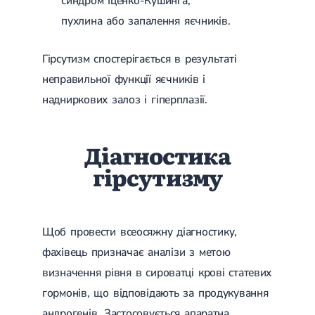
синдром Іценко-Кушинга;
Магнітотерапія
пухлина або запалення яєчників.
Лазерна терапія
Реабілітація після перелому
Реабілітація
Реабілітація після вивиху
Гірсутизм спостерігається в результаті
Реабілітація після ендопротезування
Реабілітація після артроскопії
неправильної функції яєчників і
Лікувальна фізкультура
надниркових залоз і гіперплазії.
Дерматологія
Діагностика
Масаж
гірсутизму
Щоб провести всеосяжну діагностику,
фахівець призначає аналізи з метою
визначення рівня в сироватці крові статевих
гормонів, що відповідають за продукування
андрогенів. Застосовується апаратна