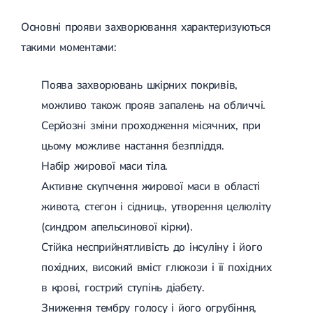
Лікування грижі диска
Основні прояви захворювання характеризуються
Лікування міжхребцевої грижі
Грижа хребта
такими моментами:
Протрузія дисків
Протрузія дисків попереково-крижового відділу
Поява захворювань шкірних покривів,
Протрузія міжхребцевих дисків
Протрузія шийного відділу
можливо також прояв запалень на обличчі.
Кардіологія
Серйозні зміни проходження місячних, при
цьому можливе настання безпліддя.
Хвороби серця
Брадикардія
Набір жирової маси тіла.
Тахікардія
Активне скупчення жирової маси в області
Ішемічна хвороба серця
Інфаркт міокарда
живота, стегон і сідниць, утворення целюліту
Міокардит
(синдром апельсинової кірки).
Інфекційний ендокардит
Нейроциркуляторна дистонія
Стійка несприйнятливість до інсуліну і його
Нейроциркуляторна дистонія за гіпертонічним типом
похідних, високий вміст глюкози і її похідних
Серцева недостатність
в крові, гострий ступінь діабету.
Вада серця
Мітральна вада серця
Зниження тембру голосу і його огрубіння,