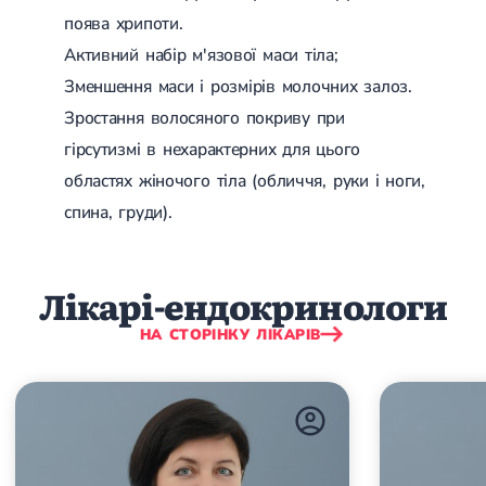
Набуті вади серця
поява хрипоти.
Аритмія
Синусова аритмія
Активний набір м'язової маси тіла;
Миготлива аритмія
Зменшення маси і розмірів молочних залоз.
Екстрасистолічна аритмія
Стенокардія
Зростання волосяного покриву при
Вазоспастична стенокардія
гірсутизмі в нехарактерних для цього
Електрокардіограма (ЕКГ)
Кардіологія клімактеричного періоду
областях жіночого тіла (обличчя, руки і ноги,
Кардіологія при веденні вагітності
спина, груди).
Гіпертонія
Симптоматична артеріальна гіпертензія
Жовчнокам'яна хвороба (ЖКХ)
Терапія
Лікування жовчнокам'яної хвороби
Лікарі-ендокринологи
Камені у жовчному міхурі
Панкреатит
НА СТОРІНКУ ЛІКАРІВ
Реактивний панкреатит
Гострий панкреатит
Хронічний панкреатит
Холецистит
Калькульозний холецистит
Гострий холецистит
Безкам'яний холецистит