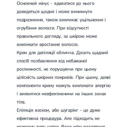
Основний мінус - вдаватися до нього
доведеться щодня і може виникнути
подразнення, також викликає ущільнення і
огрубіння волосся. При відсутності
правильного догляду, за шкірою може
викликати вростання волосся.
Крем для депіляції обличча. Досить щадний
спосіб позбавлення від небажаної
рослинності, не порушуючи при цьому
цілісність шкірних покривів. При цьому, деякі
компоненти крему можуть викликати алергію
і виявитися неефективними на інших зонах
тіла.
Епіляція воском, або шугарінг - це дуже
ефективна процедура. Але підходить не
кожному типу шкіри. Вона крім видалення