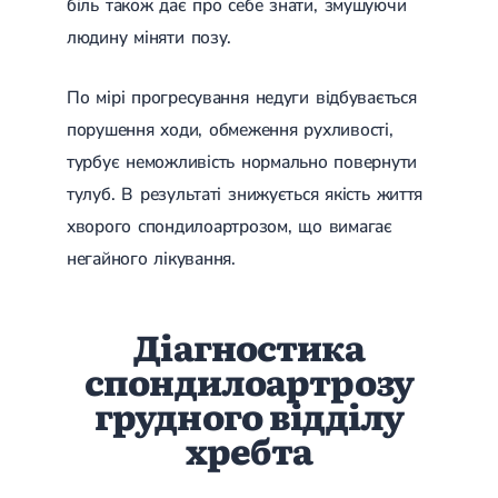
біль також дає про себе знати, змушуючи
Магнітотерапія
Лазерна терапія
людину міняти позу.
Реабілітація після перелому
Реабілітація
Реабілітація після вивиху
По мірі прогресування недуги відбувається
Реабілітація після ендопротезування
Реабілітація після артроскопії
порушення ходи, обмеження рухливості,
Лікувальна фізкультура
турбує неможливість нормально повернути
Дерматологія
тулуб. В результаті знижується якість життя
хворого спондилоартрозом, що вимагає
Масаж
негайного лікування.
Діагностика
спондилоартрозу
грудного відділу
хребта