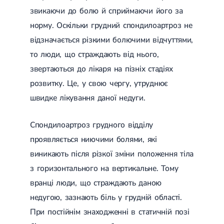
Цукровий діабет 2 типу
звикаючи до болю й сприймаючи його за
Нецукровий діабет
норму. Оскільки грудний спондилоартроз не
Школа діабету
відзначається різкими болючими відчуттями,
Зоб
Дифузний токсичний зоб (Базедова хвороба)
то люди, що страждають від нього,
Вузловий зоб
звертаються до лікаря на пізніх стадіях
Дифузний зоб
Тиреоїдит
розвитку. Це, у свою чергу, утруднює
Підгострий тиреоїдит
швидке лікування даної недуги.
Аутоиммунный тиреоидит
Хронічний тиреоїдит
Гіпертиреоз
Спондилоартроз грудного відділу
Гіпотиреоз
проявляється ниючими болями, які
Хвороба Іценко-Кушинга
Гіпоталамічний синдром
виникають після різкої зміни положення тіла
Гірсутизм
з горизонтального на вертикальне. Тому
Кіста щитовидної залози
Метаболічний синдром
вранці люди, що страждають даною
Ожиріння
недугою, зазнають біль у грудній області.
Наднирковозалозна недостатність (хвороба Аддісона)
Ультразвукова терапія
При постійнім знаходженні в статичній позі
Фізіотерапія
Ударно-хвильова терапія