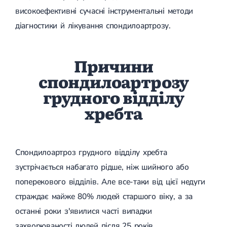
Спондилоартроз грудного відділу
високоефективні сучасні інструментальні методи
Спондилоартроз хребта
Спондилоартроз поперекового відділу
діагностики й лікування спондилоартрозу.
Спондилоартроз шийного відділу
Артрит
Гострий артрит
Причини
Хронічний артрит
спондилоартрозу
Артроз
Артроз кульшового суглоба
грудного відділу
Артроз плечового суглоба
Артроз колінного суглоба
хребта
Артроз ліктьового суглоба
Артроз гомілковостопного суглобу
Міозит
Міозит шиї
Спондилоартроз грудного відділу хребта
Міозит спини
зустрічається набагато рідше, ніж шийного або
Міозит грудної клітини
Радикуліт
поперекового відділів. Але все-таки від цієї недуги
Шийний радикуліт
страждає майже 80% людей старшого віку, а за
Дискогенний радикуліт
Міжреберна невралгія
останні роки з'явилися часті випадки
Попереково-крижовий радикуліт
захворюваності людей після 25 років.
Грижі