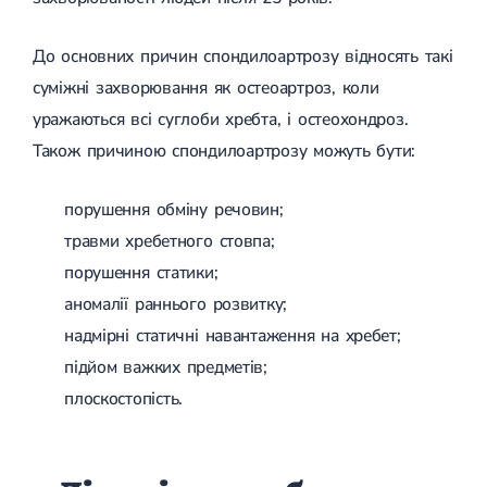
Лікування грижі диска
Лікування міжхребцевої грижі
До основних причин спондилоартрозу відносять такі
Грижа хребта
суміжні захворювання як остеоартроз, коли
Протрузія дисків
Протрузія дисків попереково-крижового відділу
уражаються всі суглоби хребта, і остеохондроз.
Протрузія міжхребцевих дисків
Також причиною спондилоартрозу можуть бути:
Протрузія шийного відділу
Кардіологія
порушення обміну речовин;
Хвороби серця
травми хребетного стовпа;
Брадикардія
порушення статики;
Тахікардія
Ішемічна хвороба серця
аномалії раннього розвитку;
Інфаркт міокарда
надмірні статичні навантаження на хребет;
Міокардит
Інфекційний ендокардит
підйом важких предметів;
Нейроциркуляторна дистонія
плоскостопість.
Нейроциркуляторна дистонія за гіпертонічним типом
Серцева недостатність
Вада серця
Мітральна вада серця