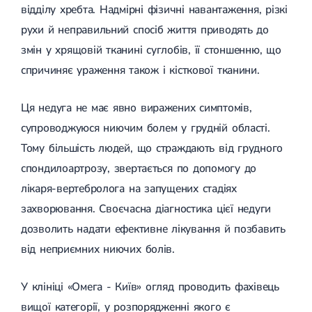
відділу хребта. Надмірні фізичні навантаження, різкі
(ДППГ)
УЗД органів сечовивідної системи
Трофічні виразки
Психогенне запаморочення
УЗД органів черевної порожнини
Мікросклеротерапія
рухи й неправильний спосіб життя приводять до
Радикулопатія
УЗД нижньої порожнистої вени
Склеротерапія
змін у хрящовій тканині суглобів, її стоншенню, що
Методики лікування
УЗД м'яких тканин
Ендовенозна лазерна коагуляція
Вертебрологія
Лікування хребта
УЗД лімфатичних вузлів
Лазерна операція вен
спричиняє ураження також і кісткової тканини.
Остеохондроз
УЗД для дітей
Мініфлебектомія
Остеохондроз хребта
УЗД черевного відділу аорти
Кросектомія та короткий стрипінг
Ця недуга не має явно виражених симптомів,
Остеохондроз шийного відділу
Денситометрія
Видалення грижі
Абдомінальна хірургія
Остеохондроз грудного відділу
УЗД щитоподібної залози
Видалення пахової грижі
супроводжуюся ниючим болем у грудній області.
Остеохондроз поперекового відділу
Фолікулометрія
Видалення пупкової грижі
Тому більшість людей, що страждають від грудного
Наслідки травм хребта і кінцівок
УЗД простати
Видалення апендициту
Сколіоз
Ехогідротубація
Радіохвильова хірургія
спондилоартрозу, звертається по допомогу до
Амбулаторна хірургія
Сколіоз першого ступеня
УЗД вад плоду
лікаря-вертебролога на запущених стадіях
Сколіоз другого ступеня
УЗД нирок
Сколіоз шийного відділу
УЗД мошонки
захворювання. Своєчасна діагностика цієї недуги
Малоінвазивна ендоскопічна хірургія
Лівобічний сколіоз
УЗД молочних залоз
дозволить надати ефективне лікування й позбавить
Спондильоз
УЗД сечового міхура
Підготовка до операції
від неприємних ниючих болів.
Спондильоз грудного відділу
УЗД малого таза
Спондильоз поперекового відділу
УЗД при вагітності
Шийний спондильоз
У клініці «Омега - Київ» огляд проводить фахівець
Електроенцефалографія (ЕЕГ)
Спондильоз хребта
Спондилоартроз
вищої категорії, у розпорядженні якого є