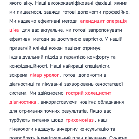
якого віку. Наші висококваліфіковані фахівці, якими
ми пишаємося, завжди готові допомогти професійно.
Ми надаємо ефективні методи
апендицит операція
ціна
для вас актуальне, ми готові запропонувати
ефективні методи за доступною вартістю. У нашій
приватній клініці кожен пацієнт отримує
індивідуальний підхід з гарантією комфорту та
конфіденційності. Наші найкращі спеціалісти,
зокрема
лікар уролог
, готові допомогти в
діагностиці та лікуванні захворювань сечостатевої
системи. Ми здійснюємо
гострий холецистит
діагностика
, використовуючи новітнє обладнання
для отримання точних результатів. Якщо вас
турбують питання щодо
трихомоніаз
, наші
гінекологи нададуть вичерпну консультацію та
розроблять індивідуальний план лікування. Сучасне