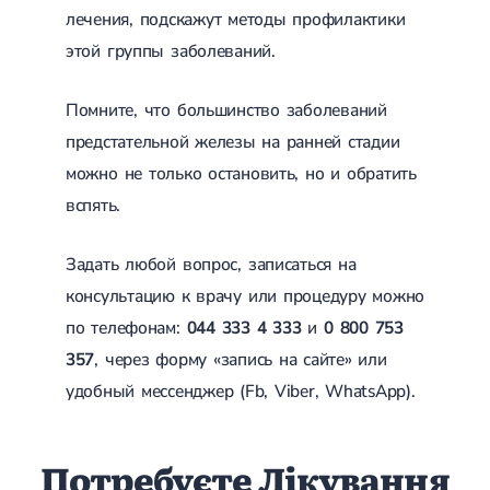
Набуті вади серця
лечения, подскажут методы профилактики
Аритмія
Синусова аритмія
этой группы заболеваний.
Миготлива аритмія
Екстрасистолічна аритмія
Помните, что большинство заболеваний
Стенокардія
Вазоспастична стенокардія
предстательной железы на ранней стадии
Електрокардіограма (ЕКГ)
можно не только остановить, но и обратить
Кардіологія клімактеричного періоду
Кардіологія при веденні вагітності
вспять.
Гіпертонія
Симптоматична артеріальна гіпертензія
Задать любой вопрос, записаться на
Жовчнокам'яна хвороба (ЖКХ)
Терапія
Лікування жовчнокам'яної хвороби
консультацию к врачу или процедуру можно
Камені у жовчному міхурі
по телефонам:
044 333 4 333
и
0 800 753
Панкреатит
Реактивний панкреатит
357
, через форму «запись на сайте» или
Гострий панкреатит
удобный мессенджер (Fb, Viber, WhatsApp).
Хронічний панкреатит
Холецистит
Калькульозний холецистит
Гострий холецистит
Потребуєте Лікування
Безкам'яний холецистит