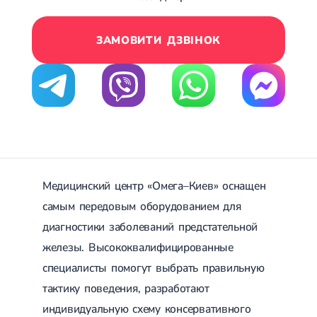
Лікування грижі диска
Лікування міжхребцевої грижі
ЗАМОВИТИ ДЗВІНОК
Грижа хребта
Протрузія дисків
Протрузія дисків попереково-крижового відділу
Протрузія міжхребцевих дисків
Протрузія шийного відділу
Кардіологія
Хвороби серця
Брадикардія
Тахікардія
Медицинский центр «Омега–Киев» оснащен
Ішемічна хвороба серця
Інфаркт міокарда
самым передовым оборудованием для
Міокардит
диагностики заболеваний предстательной
Інфекційний ендокардит
железы. Высококвалифицированные
Нейроциркуляторна дистонія
Нейроциркуляторна дистонія за гіпертонічним типом
специалисты помогут выбрать правильную
Серцева недостатність
тактику поведения, разработают
Вада серця
Мітральна вада серця
индивидуальную схему консервативного