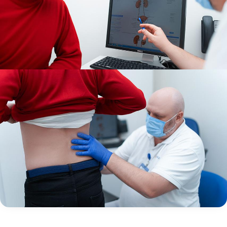
Магнітотерапія
Лазерна терапія
Реабілітація після перелому
Реабілітація
Реабілітація після вивиху
Реабілітація після ендопротезування
Реабілітація після артроскопії
Лікувальна фізкультура
Дерматологія
Масаж