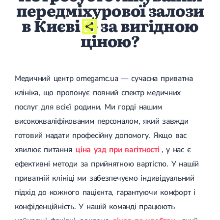
передміхурової залози
Гострі респіраторні захворювання (ГРЗ)
Бронхіт
в Києві
- за вигідною
Бронхіт у дітей
ціною?
Обструктивний бронхіт
Хронічний бронхіт
Гострий бронхіт
Бронхіт у дорослих
ГРВІ
Медичний центр omegamc.ua — сучасна приватна
ГРВІ у дорослих
клініка, що пропонує повний спектр медичних
Грип
Аденовірусна інфекція
послуг для всієї родини. Ми горді нашим
Ротавірусна інфекція
висококваліфікованим персоналом, який завжди
Терапевтична допомога при вагітності
готовий надати професійну допомогу. Якщо вас
Ортопедія і травматологія
хвилює питання
ціна узд при вагітності
, у нас є
Асептичний некроз головки стегнової кістки
ефективні методи за прийнятною вартістю. У нашій
Асептичний некроз таранної кістки
приватній клініці ми забезпечуємо індивідуальний
Блокування суглоба
Бурсит
підхід до кожного пацієнта, гарантуючи комфорт і
Епікондиліт
конфіденційність. У нашій команді працюють
Нестабільність суглоба
Переломи