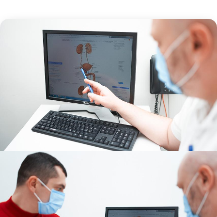
Цукровий діабет 2 типу
Нецукровий діабет
Школа діабету
Зоб
Дифузний токсичний зоб (Базедова хвороба)
Вузловий зоб
Дифузний зоб
Тиреоїдит
Підгострий тиреоїдит
Аутоиммунный тиреоидит
Хронічний тиреоїдит
Гіпертиреоз
Гіпотиреоз
Хвороба Іценко-Кушинга
Гіпоталамічний синдром
Гірсутизм
Кіста щитовидної залози
Метаболічний синдром
Ожиріння
Наднирковозалозна недостатність (хвороба Аддісона)
Ультразвукова терапія
Фізіотерапія
Ударно-хвильова терапія