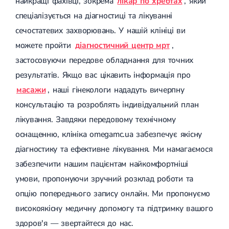
найкращі фахівці, зокрема
лікар по хребтах
, який
Лікування переломів щиколоток
спеціалізується на діагностиці та лікуванні
Лікування переломів ключиці
Лікування переломів плеча
сечостатевих захворювань. У нашій клініці ви
Лікування переломів передпліччя
можете пройти
діагностичний центр мрт
,
Лікування переломів кісток тазу
Іммобілізація
застосовуючи передове обладнання для точних
Лікування переломів шийки стегна і стегнової кістки
результатів. Якщо вас цікавить інформація про
Лікування переломів гомілки
масажи
, наші гінекологи нададуть вичерпну
Лікування переломів п'яти
Полиостеоартроз
консультацію та розроблять індивідуальний план
Протез синовіальної рідини
лікування. Завдяки передовому технічному
PRP-терапія
Розрив зв'язок
оснащенню, клініка omegamc.ua забезпечує якісну
Розрив зв'язок плечового суглобу
діагностику та ефективне лікування. Ми намагаємося
Розрив зв'язок ліктьового суглобу
Розрив зв'язок колінного суглоба
забезпечити нашим пацієнтам найкомфортніші
Розрив зв'язок гомілковостопного суглобу
умови, пропонуючи зручний розклад роботи та
Травми сухожиль та м'язів
опцію попереднього запису онлайн. Ми пропонуємо
Ендокринологія
високоякісну медичну допомогу та підтримку вашого
Цукровий діабет
здоров'я — звертайтеся до нас.
Цукровий діабет 1 типу