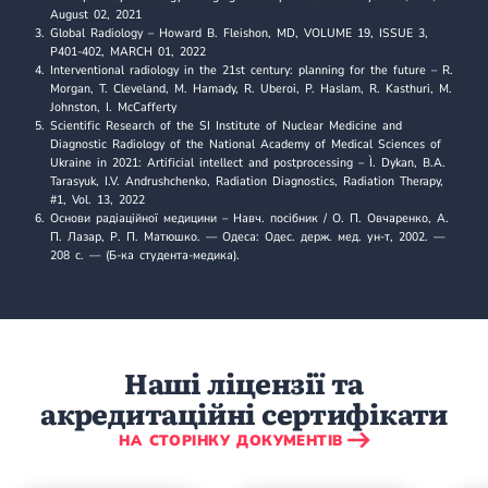
August 02, 2021
Global Radiology
– Howard B. Fleishon, MD, VOLUME 19, ISSUE 3,
P401-402, MARCH 01, 2022
Interventional radiology in the 21st century: planning for the future
– R.
Morgan, T. Cleveland, M. Hamady, R. Uberoi, P. Haslam, R. Kasthuri, M.
Johnston, I. McCafferty
Scientific Research of the SI Institute of Nuclear Medicine and
Diagnostic Radiology of the National Academy of Medical Sciences of
Ukraine in 2021: Artificial intellect and postprocessing
– Ì. Dykan, B.A.
Tarasyuk, I.V. Andrushchenko, Radiation Diagnostics, Radiation Therapy,
#1, Vol. 13, 2022
Основи радіаційної медицини
– Навч. посібник / О. П. Овчаренко, А.
П. Лазар, Р. П. Матюшко. — Одеса: Одес. держ. мед. ун-т, 2002. —
208 с. — (Б-ка студента-медика).
Наші ліцензії та
акредитаційні сертифікати
НА СТОРІНКУ ДОКУМЕНТІВ