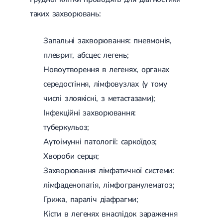
Набуті вади серця
Аритмія
таких захворювань:
Синусова аритмія
Миготлива аритмія
Запальні захворювання: пневмонія,
Екстрасистолічна аритмія
Стенокардія
плеврит, абсцес легень;
Вазоспастична стенокардія
Новоутворення в легенях, органах
Електрокардіограма (ЕКГ)
Кардіологія клімактеричного періоду
середостіння, лімфовузлах (у тому
Кардіологія при веденні вагітності
числі злоякісні, з метастазами);
Гіпертонія
Симптоматична артеріальна гіпертензія
Інфекційні захворювання:
Жовчнокам'яна хвороба (ЖКХ)
туберкульоз;
Терапія
Лікування жовчнокам'яної хвороби
Камені у жовчному міхурі
Аутоімунні патології: саркоїдоз;
Панкреатит
Хвороби серця;
Реактивний панкреатит
Захворювання лімфатичної системи:
Гострий панкреатит
Хронічний панкреатит
лімфаденопатія, лімфогранулематоз;
Холецистит
Грижа, параліч діафрагми;
Калькульозний холецистит
Гострий холецистит
Кісти в легенях внаслідок зараження
Безкам'яний холецистит