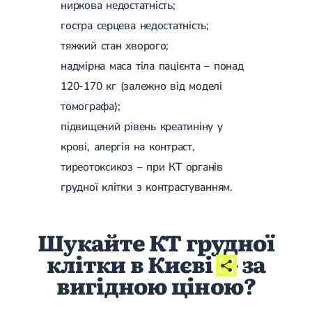
ниркова недостатність;
Лікування переломів щиколоток
гостра серцева недостатність;
Лікування переломів ключиці
Лікування переломів плеча
тяжкий стан хворого;
Лікування переломів передпліччя
надмірна маса тіла пацієнта – понад
Лікування переломів кісток тазу
Іммобілізація
120-170 кг (залежно від моделі
Лікування переломів шийки стегна і стегнової кістки
томографа);
Лікування переломів гомілки
Лікування переломів п'яти
підвищений рівень креатиніну у
Полиостеоартроз
крові, алергія на контраст,
Протез синовіальної рідини
PRP-терапія
тиреотоксикоз – при КТ органів
Розрив зв'язок
грудної клітки з контрастуванням.
Розрив зв'язок плечового суглобу
Розрив зв'язок ліктьового суглобу
Розрив зв'язок колінного суглоба
Шукайте КТ грудної
Розрив зв'язок гомілковостопного суглобу
Травми сухожиль та м'язів
клітки в Києві
- за
Ендокринологія
вигідною ціною?
Цукровий діабет
Цукровий діабет 1 типу