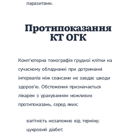
паразитами.
Гострі респіраторні захворювання (ГРЗ)
Бронхіт
Бронхіт у дітей
Обструктивний бронхіт
Протипоказання
Хронічний бронхіт
КТ ОГК
Гострий бронхіт
Бронхіт у дорослих
ГРВІ
ГРВІ у дорослих
Грип
Комп'ютерна томографія грудної клітки на
Аденовірусна інфекція
сучасному обладнанні при дотриманні
Ротавірусна інфекція
Терапевтична допомога при вагітності
інтервалів між сеансами не завдає шкоди
здоров'ю. Обстеження призначається
Ортопедія і травматологія
лікарем з урахуванням можливих
Асептичний некроз головки стегнової кістки
протипоказань, серед яких:
Асептичний некроз таранної кістки
Блокування суглоба
Бурсит
вагітність незалежно від терміну;
Епікондиліт
Нестабільність суглоба
цукровий діабет;
Переломи