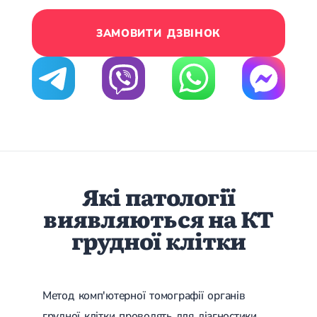
Лікування грижі диска
Лікування міжхребцевої грижі
ЗАМОВИТИ ДЗВІНОК
Грижа хребта
Протрузія дисків
Протрузія дисків попереково-крижового відділу
Протрузія міжхребцевих дисків
Протрузія шийного відділу
Кардіологія
Хвороби серця
Брадикардія
Тахікардія
Які патології
Ішемічна хвороба серця
Інфаркт міокарда
виявляються на КТ
Міокардит
грудної клітки
Інфекційний ендокардит
Нейроциркуляторна дистонія
Нейроциркуляторна дистонія за гіпертонічним типом
Серцева недостатність
Вада серця
Метод комп'ютерної томографії органів
Мітральна вада серця
грудної клітки проводять для діагностики