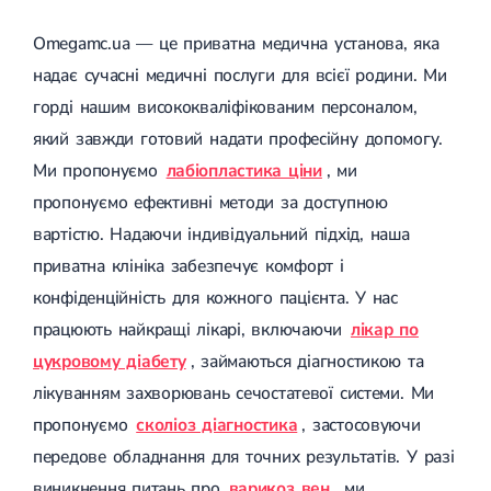
Цукровий діабет 2 типу
Omegamc.ua — це приватна медична установа, яка
Нецукровий діабет
Школа діабету
надає сучасні медичні послуги для всієї родини. Ми
Зоб
горді нашим висококваліфікованим персоналом,
Дифузний токсичний зоб (Базедова хвороба)
Вузловий зоб
який завжди готовий надати професійну допомогу.
Дифузний зоб
Ми пропонуємо
лабіопластика ціни
, ми
Тиреоїдит
Підгострий тиреоїдит
пропонуємо ефективні методи за доступною
Аутоиммунный тиреоидит
вартістю. Надаючи індивідуальний підхід, наша
Хронічний тиреоїдит
Гіпертиреоз
приватна клініка забезпечує комфорт і
Гіпотиреоз
конфіденційність для кожного пацієнта. У нас
Хвороба Іценко-Кушинга
Гіпоталамічний синдром
працюють найкращі лікарі, включаючи
лікар по
Гірсутизм
цукровому діабету
, займаються діагностикою та
Кіста щитовидної залози
лікуванням захворювань сечостатевої системи. Ми
Метаболічний синдром
Ожиріння
пропонуємо
сколіоз діагностика
, застосовуючи
Наднирковозалозна недостатність (хвороба Аддісона)
передове обладнання для точних результатів. У разі
Ультразвукова терапія
Фізіотерапія
Ударно-хвильова терапія
виникнення питань про
варикоз вен
, ми