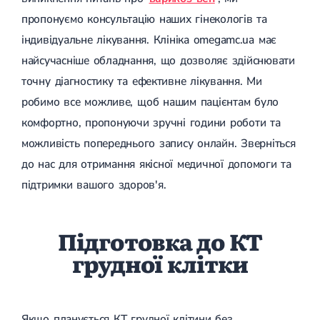
Магнітотерапія
пропонуємо консультацію наших гінекологів та
Лазерна терапія
Реабілітація після перелому
індивідуальне лікування. Клініка omegamc.ua має
Реабілітація
Реабілітація після вивиху
найсучасніше обладнання, що дозволяє здійснювати
Реабілітація після ендопротезування
Реабілітація після артроскопії
точну діагностику та ефективне лікування. Ми
Лікувальна фізкультура
робимо все можливе, щоб нашим пацієнтам було
Дерматологія
комфортно, пропонуючи зручні години роботи та
можливість попереднього запису онлайн. Зверніться
Масаж
до нас для отримання якісної медичної допомоги та
підтримки вашого здоров'я.
Підготовка до КТ
грудної клітки
Якщо планується КТ грудної клітини без