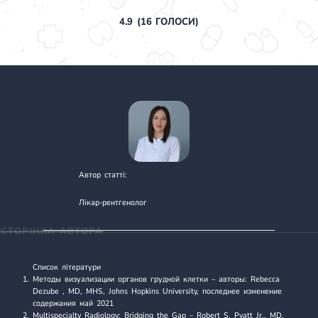
4.9
(
16
ГОЛОСИ)
Автор статті:
РЕЗНІКОВА ЮЛІЯ МИКОЛАЇВНА
Лікар-рентгенолог
СТОРІНКА АВТОРА
Список літератури
Методы визуализации органов грудной клетки
– авторы: Rebecca
Dezube , MD, MHS, Johns Hopkins University, последнее изменение
содержания май 2021
Multispecialty Radiology: Bridging the Gap
– Robert S. Pyatt Jr., MD,