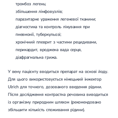
тромбоз легень;
збільшення лімфовузлів;
паразитарне ураження легеневої тканини;
діагностика та контроль лікування при
пневмонії, туберкульозі;
хронічний плеврит з частими рецидивами,
перикардит, вроджена вада серця,
діафрагмальна грижа.
У вену пацієнту вводиться препарат на основі йоду.
Для цього використовується німецький інжектор
Ulrich для точного, дозованого введення рідини.
Після дослідження контрастна речовина виводиться
із організму природним шляхом (рекомендовано
збільшити кількість споживання рідини).