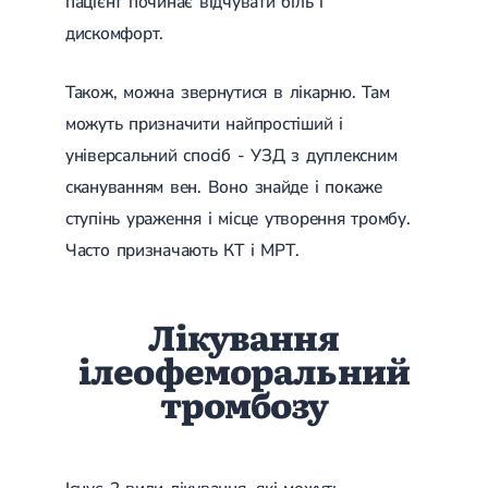
пацієнт починає відчувати біль і
Магнітотерапія
дискомфорт.
Лазерна терапія
Реабілітація після перелому
Реабілітація
Реабілітація після вивиху
Також, можна звернутися в лікарню. Там
Реабілітація після ендопротезування
Реабілітація після артроскопії
можуть призначити найпростіший і
Лікувальна фізкультура
універсальний спосіб - УЗД з дуплексним
Дерматологія
скануванням вен. Воно знайде і покаже
ступінь ураження і місце утворення тромбу.
Масаж
Часто призначають КТ і МРТ.
Лікування
ілеофеморальний
тромбозу