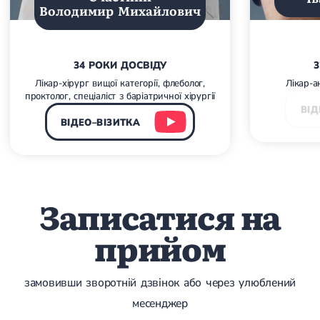
Набуті вади серця
Володимир Михайлович
Аритмія
Синусова аритмія
Миготлива аритмія
Екстрасистолічна аритмія
34 РОКИ ДОСВІДУ
3
Стенокардія
Лікар-хірург вищої категорії, флеболог,
Лікар-а
Вазоспастична стенокардія
проктолог, спеціаліст з баріатричної хірургії
Електрокардіограма (ЕКГ)
ВІД
Кардіологія клімактеричного періоду
ВІДЕО–ВІЗИТКА
Кардіологія при веденні вагітності
Гіпертонія
Симптоматична артеріальна гіпертензія
Жовчнокам'яна хвороба (ЖКХ)
Терапія
Лікування жовчнокам'яної хвороби
Записатися на
Камені у жовчному міхурі
Панкреатит
прийом
Реактивний панкреатит
Гострий панкреатит
Хронічний панкреатит
Холецистит
замовивши зворотній дзвінок або через улюблений
Калькульозний холецистит
Гострий холецистит
месенджер
Безкам'яний холецистит