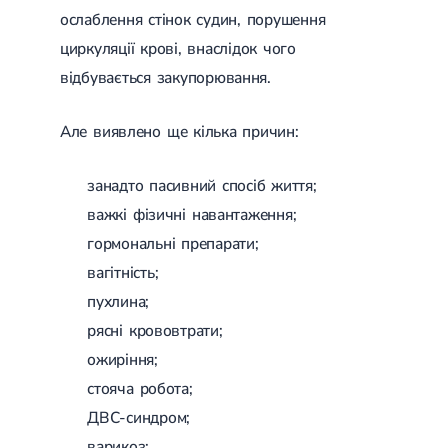
Лікування переломів щиколоток
ослаблення стінок судин, порушення
Лікування переломів ключиці
циркуляції крові, внаслідок чого
Лікування переломів плеча
відбувається закупорювання.
Лікування переломів передпліччя
Лікування переломів кісток тазу
Іммобілізація
Але виявлено ще кілька причин:
Лікування переломів шийки стегна і стегнової кістки
Лікування переломів гомілки
Лікування переломів п'яти
занадто пасивний спосіб життя;
Полиостеоартроз
важкі фізичні навантаження;
Протез синовіальної рідини
PRP-терапія
гормональні препарати;
Розрив зв'язок
вагітність;
Розрив зв'язок плечового суглобу
Розрив зв'язок ліктьового суглобу
пухлина;
Розрив зв'язок колінного суглоба
рясні крововтрати;
Розрив зв'язок гомілковостопного суглобу
Травми сухожиль та м'язів
ожиріння;
стояча робота;
Ендокринологія
ДВС-синдром;
Цукровий діабет
варикоз;
Цукровий діабет 1 типу