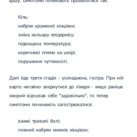
фазу, симптоми починають проявлятися так:
Спондилоартроз грудного відділу
Спондилоартроз хребта
Спондилоартроз поперекового відділу
біль;
Спондилоартроз шийного відділу
набряк ураженої кінцівки;
Артрит
Гострий артрит
зміна кольору епідермісу;
Хронічний артрит
підвищена температура;
Артроз
Артроз кульшового суглоба
коричневі плями на шкірі;
Артроз плечового суглоба
порушення чутливості.
Артроз колінного суглоба
Артроз ліктьового суглоба
Артроз гомілковостопного суглобу
Далі йде третя стадія - ускладнена, гостра. При ній
Міозит
варто негайно звернутися до лікаря - якщо раніше
Міозит шиї
Міозит спини
хворий відчував себе "задовільно", то тепер
Міозит грудної клітини
симптоми починають загострюватися:
Радикуліт
Шийний радикуліт
Дискогенний радикуліт
важкі тривалі болі;
Міжреберна невралгія
повний набряк нижніх кінцівок;
Попереково-крижовий радикуліт
Грижі