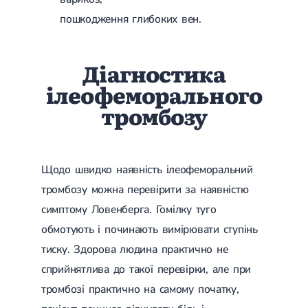
Цукровий діабет 2 типу
пошкодження глибоких вен.
Нецукровий діабет
Школа діабету
Зоб
Діагностика
Дифузний токсичний зоб (Базедова хвороба)
Вузловий зоб
ілеофеморального
Дифузний зоб
тромбозу
Тиреоїдит
Підгострий тиреоїдит
Аутоиммунный тиреоидит
Хронічний тиреоїдит
Гіпертиреоз
Щодо швидко наявність ілеофеморальний
Гіпотиреоз
тромбозу можна перевірити за наявністю
Хвороба Іценко-Кушинга
Гіпоталамічний синдром
симптому Ловенберга. Гомілку туго
Гірсутизм
обмотують і починають вимірювати ступінь
Кіста щитовидної залози
Метаболічний синдром
тиску. Здорова людина практично не
Ожиріння
сприйнятлива до такої перевірки, але при
Наднирковозалозна недостатність (хвороба Аддісона)
Ультразвукова терапія
тромбозі практично на самому початку,
Фізіотерапія
Ударно-хвильова терапія