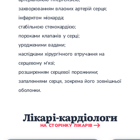
Спондилоартроз грудного відділу
захворюванням власних артерій серця;
Спондилоартроз хребта
Спондилоартроз поперекового відділу
інфарктом міокарда;
Спондилоартроз шийного відділу
стабільною стенокардією;
Артрит
Гострий артрит
пороками клапанів у серці;
Хронічний артрит
уродженими вадами;
Артроз
Артроз кульшового суглоба
наслідками хірургічного втручання на
Артроз плечового суглоба
серцевому м'язі;
Артроз колінного суглоба
Артроз ліктьового суглоба
розширенням серцевої порожнини;
Артроз гомілковостопного суглобу
запаленнями серця, зокрема його зовнішньої
Міозит
оболонки.
Міозит шиї
Міозит спини
Міозит грудної клітини
Радикуліт
Лікарі-кардіологи
Шийний радикуліт
Дискогенний радикуліт
НА СТОРІНКУ ЛІКАРІВ
Міжреберна невралгія
Попереково-крижовий радикуліт
Грижі