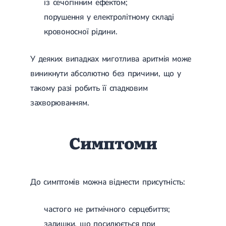
із сечогінним ефектом;
Лікування переломів щиколоток
порушення у електролітному складі
Лікування переломів ключиці
Лікування переломів плеча
кровоносної рідини.
Лікування переломів передпліччя
Лікування переломів кісток тазу
У деяких випадках миготлива аритмія може
Іммобілізація
Лікування переломів шийки стегна і стегнової кістки
виникнути абсолютно без причини, що у
Лікування переломів гомілки
такому разі робить її спадковим
Лікування переломів п'яти
Полиостеоартроз
захворюванням.
Протез синовіальної рідини
PRP-терапія
Розрив зв'язок
Симптоми
Розрив зв'язок плечового суглобу
Розрив зв'язок ліктьового суглобу
Розрив зв'язок колінного суглоба
Розрив зв'язок гомілковостопного суглобу
Травми сухожиль та м'язів
До симптомів можна віднести присутність:
Ендокринологія
частого не ритмічного серцебиття;
Цукровий діабет
задишки, що посилюється при
Цукровий діабет 1 типу