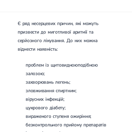
Гострі респіраторні захворювання (ГРЗ)
Бронхіт
Бронхіт у дітей
Обструктивний бронхіт
Є ряд несерцевих причин, які можуть
Хронічний бронхіт
призвести до миготливої ​​аритмії та
Гострий бронхіт
Бронхіт у дорослих
серйозного лікування. До них можна
ГРВІ
віднести наявність:
ГРВІ у дорослих
Грип
Аденовірусна інфекція
проблем із щитовидноюподібною
Ротавірусна інфекція
залозою;
Терапевтична допомога при вагітності
захворювань легень;
Ортопедія і травматологія
зловживання спиртним;
Асептичний некроз головки стегнової кістки
вірусних інфекцій;
Асептичний некроз таранної кістки
цукрового діабету;
Блокування суглоба
Бурсит
вираженого ступеня ожиріння;
Епікондиліт
безконтрольного прийому препаратів
Нестабільність суглоба
Переломи