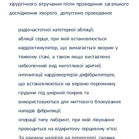
хірургічного втручання після проведення загального
дослідження хворого, допустимо проведення:
радіочастотної катетерної абляції;
абляції серця, при якій встановлюється
кардіостимулятор, що вимагається хворим у
тяжкому стані, а також якщо виставлено
небезпечний вид миготливої ​​аритмії;
імплантації кардіовертерів-дефібриляторів,
що встановлюються на верхню порожнину
грудини під шкірний покрив та
використовуються для миттєвого блокування
нападів фібриляції;
операції типу лабіринт, при якій лікування
проводиться на відкритому серцевому м'язі.
За рахунок надрізів на передсерді, схожих