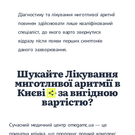
Магнітотерапія
Лазерна терапія
Діагностику та лікування миготливої ​​аритмії
Реабілітація після перелому
Реабілітація
Реабілітація після вивиху
повинен здійснювати лише кваліфікований
Реабілітація після ендопротезування
спеціаліст, до якого варто звернутися
Реабілітація після артроскопії
Лікувальна фізкультура
відразу після появи перших симптомів
даного захворювання.
Дерматологія
Масаж
Шукайте Лікування
миготливої аритмії в
Києві
- за вигідною
вартістю?
Сучасний медичний центр omegamc.ua — це
приватна клініка, що пропонує повний комплекс