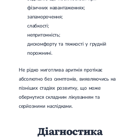
Цукровий діабет 2 типу
фізичних навантаженнях;
Нецукровий діабет
запаморочення;
Школа діабету
Зоб
слабкості;
Дифузний токсичний зоб (Базедова хвороба)
непритомність;
Вузловий зоб
Дифузний зоб
дискомфорту та тяжкості у грудній
Тиреоїдит
порожнині.
Підгострий тиреоїдит
Аутоиммунный тиреоидит
Хронічний тиреоїдит
Не рідко миготлива аритмія протікає
Гіпертиреоз
абсолютно без симптомів, виявляючись на
Гіпотиреоз
Хвороба Іценко-Кушинга
пізніших стадіях розвитку, що може
Гіпоталамічний синдром
обернутися складним лікуванням та
Гірсутизм
серйозними наслідками.
Кіста щитовидної залози
Метаболічний синдром
Ожиріння
Наднирковозалозна недостатність (хвороба Аддісона)
Діагностика
Ультразвукова терапія
Фізіотерапія
Ударно-хвильова терапія