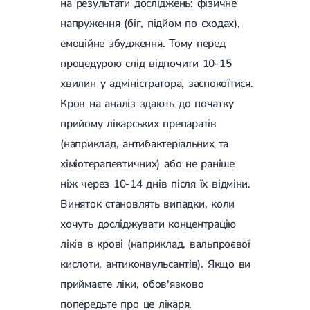
на результати досліджень: фізичне
Цукровий діабет 2 типу
напруження (біг, підйом по сходах),
Нецукровий діабет
Школа діабету
емоційне збудження. Тому перед
Зоб
процедурою слід відпочити 10-15
Дифузний токсичний зоб (Базедова хвороба)
Вузловий зоб
хвилин у адміністратора, заспокоїтися.
Дифузний зоб
Кров на аналіз здають до початку
Тиреоїдит
прийому лікарських препаратів
Підгострий тиреоїдит
Аутоиммунный тиреоидит
(наприклад, антибактеріальних та
Хронічний тиреоїдит
хіміотерапевтичних) або не раніше
Гіпертиреоз
Гіпотиреоз
ніж через 10-14 днів після їх відміни.
Хвороба Іценко-Кушинга
Виняток становлять випадки, коли
Гіпоталамічний синдром
Гірсутизм
хочуть досліджувати концентрацію
Кіста щитовидної залози
ліків в крові (наприклад, вальпроєвої
Метаболічний синдром
Ожиріння
кислоти, антиконвульсантів). Якщо ви
Наднирковозалозна недостатність (хвороба Аддісона)
приймаєте ліки, обов'язково
Ультразвукова терапія
Фізіотерапія
Ударно-хвильова терапія
попередьте про це лікаря.