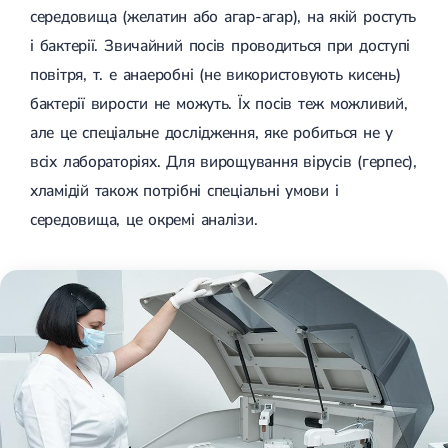
середовища (желатин або агар-агар), на якій ростуть
і бактерії. Звичайний посів проводиться при доступі
повітря, т. е анаеробні (не використовують кисень)
бактерії вирости не можуть. Їх посів теж можливий,
але це спеціальне дослідження, яке робиться не у
всіх лабораторіях. Для вирощування вірусів (герпес),
хламідій також потрібні спеціальні умови і
середовища, це окремі аналізи.