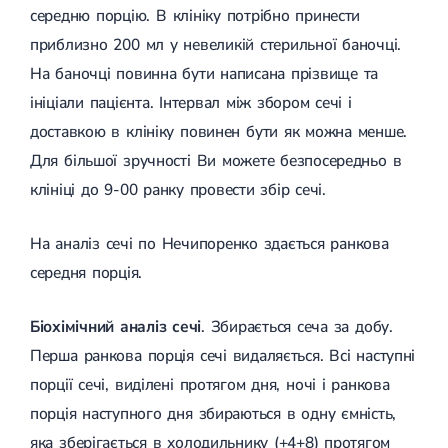
середню порцію. В клініку потрібно принести
приблизно 200 мл у невеликій стерильної баночці.
На баночці повинна бути написана прізвище та
ініціали пацієнта. Інтервал між збором сечі і
доставкою в клініку повинен бути як можна менше.
Для більшої зручності Ви можете безпосередньо в
клініці до 9-00 ранку провести збір сечі.
На аналіз сечі по Нечипоренко здається ранкова
середня порція.
Біохімічний аналіз сечі
. Збирається сеча за добу.
Перша ранкова порція сечі видаляється. Всі наступні
порції сечі, виділені протягом дня, ночі і ранкова
порція наступного дня збираються в одну ємність,
яка зберігається в холодильнику (+4+8) протягом