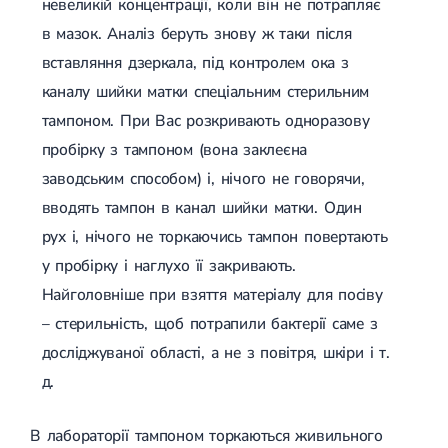
невеликій концентрації, коли він не потрапляє
в мазок. Аналіз беруть знову ж таки після
вставляння дзеркала, під контролем ока з
каналу шийки матки спеціальним стерильним
тампоном. При Вас розкривають одноразову
пробірку з тампоном (вона заклеєна
заводським способом) і, нічого не говорячи,
вводять тампон в канал шийки матки. Один
рух і, нічого не торкаючись тампон повертають
у пробірку і наглухо її закривають.
Найголовніше при взяття матеріалу для посіву
– стерильність, щоб потрапили бактерії саме з
досліджуваної області, а не з повітря, шкіри і т.
д.
В лабораторії тампоном торкаються живильного