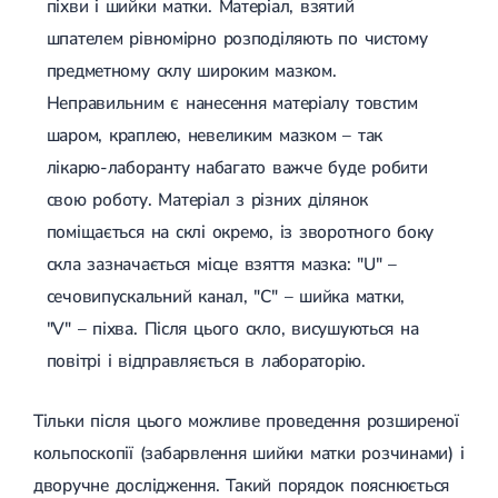
піхви і шийки матки. Матеріал, взятий
шпателем рівномірно розподіляють по чистому
предметному склу широким мазком.
Неправильним є нанесення матеріалу товстим
шаром, краплею, невеликим мазком – так
лікарю-лаборанту набагато важче буде робити
свою роботу. Матеріал з різних ділянок
поміщається на склі окремо, із зворотного боку
скла зазначається місце взяття мазка: "U" –
сечовипускальний канал, "C" – шийка матки,
"V" – піхва. Після цього скло, висушуються на
повітрі і відправляється в лабораторію.
Тільки після цього можливе проведення розширеної
кольпоскопії (забарвлення шийки матки розчинами) і
дворучне дослідження. Такий порядок пояснюється