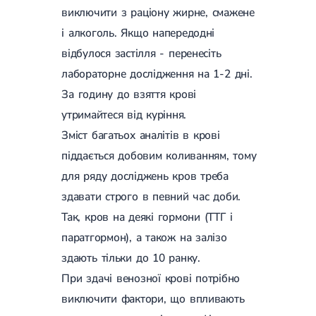
Лікування переломів щиколоток
виключити з раціону жирне, смажене
Лікування переломів ключиці
і алкоголь. Якщо напередодні
Лікування переломів плеча
відбулося застілля - перенесіть
Лікування переломів передпліччя
Лікування переломів кісток тазу
лабораторне дослідження на 1-2 дні.
Іммобілізація
За годину до взяття крові
Лікування переломів шийки стегна і стегнової кістки
Лікування переломів гомілки
утримайтеся від куріння.
Лікування переломів п'яти
Зміст багатьох аналітів в крові
Полиостеоартроз
Протез синовіальної рідини
піддається добовим коливанням, тому
PRP-терапія
для ряду досліджень кров треба
Розрив зв'язок
Розрив зв'язок плечового суглобу
здавати строго в певний час доби.
Розрив зв'язок ліктьового суглобу
Так, кров на деякі гормони (ТТГ і
Розрив зв'язок колінного суглоба
паратгормон), а також на залізо
Розрив зв'язок гомілковостопного суглобу
Травми сухожиль та м'язів
здають тільки до 10 ранку.
Ендокринологія
При здачі венозної крові потрібно
виключити фактори, що впливають
Цукровий діабет
Цукровий діабет 1 типу