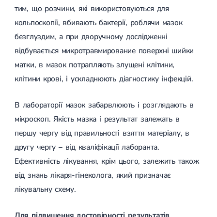
тим, що розчини, які використовуються для
кольпоскопії, вбивають бактерії, роблячи мазок
безглуздим, а при дворучному дослідженні
відбувається микротравмирование поверхні шийки
матки, в мазок потрапляють злущені клітини,
клітини крові, і ускладнюють діагностику інфекцій.
В лабораторії мазок забарвлюють і розглядають в
мікроскоп. Якість мазка і результат залежать в
першу чергу від правильності взяття матеріалу, в
другу чергу – від кваліфікації лаборанта.
Ефективність лікування, крім цього, залежить також
від знань лікаря-гінеколога, який призначає
лікувальну схему.
Для підвищення достовірності результатів