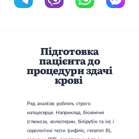
Набуті вади серця
Аритмія
Синусова аритмія
Миготлива аритмія
Екстрасистолічна аритмія
Стенокардія
Вазоспастична стенокардія
Електрокардіограма (ЕКГ)
Підготовка
Кардіологія клімактеричного періоду
пацієнта до
Кардіологія при веденні вагітності
Гіпертонія
процедури здачі
Симптоматична артеріальна гіпертензія
крові
Жовчнокам'яна хвороба (ЖКХ)
Терапія
Лікування жовчнокам'яної хвороби
Камені у жовчному міхурі
Панкреатит
Реактивний панкреатит
Ряд аналізів роблять строго
Гострий панкреатит
натщесерце. Наприклад, біохімічні
Хронічний панкреатит
Холецистит
(глюкоза, холестерин, білірубін та ін) і
Калькульозний холецистит
серологічні тести (сифіліс, гепатит В),
Гострий холецистит
Безкам'яний холецистит