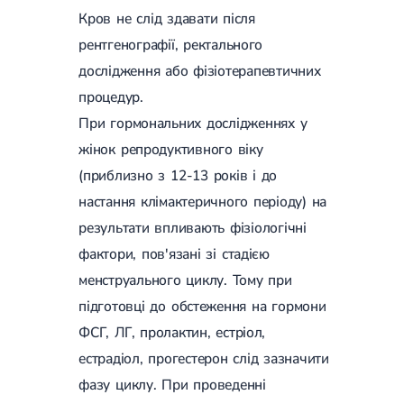
Магнітотерапія
Кров не слід здавати після
Лазерна терапія
рентгенографії, ректального
Реабілітація після перелому
Реабілітація
Реабілітація після вивиху
дослідження або фізіотерапевтичних
Реабілітація після ендопротезування
процедур.
Реабілітація після артроскопії
Лікувальна фізкультура
При гормональних дослідженнях у
жінок репродуктивного віку
Дерматологія
(приблизно з 12-13 років і до
Масаж
настання клімактеричного періоду) на
результати впливають фізіологічні
фактори, пов'язані зі стадією
менструального циклу. Тому при
підготовці до обстеження на гормони
ФСГ, ЛГ, пролактин, естріол,
естрадіол, прогестерон слід зазначити
фазу циклу. При проведенні