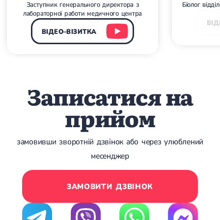
Заступник генерального директора з
Біолог відді
Лікування грижі диска
лабораторної работи медичного центра
Лікування міжхребцевої грижі
ВІД
Грижа хребта
ВІДЕО–ВІЗИТКА
Протрузія дисків
Протрузія дисків попереково-крижового відділу
Протрузія міжхребцевих дисків
Протрузія шийного відділу
Записатися на
Кардіологія
Хвороби серця
прийом
Брадикардія
Тахікардія
Ішемічна хвороба серця
замовивши зворотній дзвінок або через улюблений
Інфаркт міокарда
Міокардит
месенджер
Інфекційний ендокардит
Нейроциркуляторна дистонія
Нейроциркуляторна дистонія за гіпертонічним типом
ЗАМОВИТИ ДЗВІНОК
Серцева недостатність
Вада серця
Мітральна вада серця