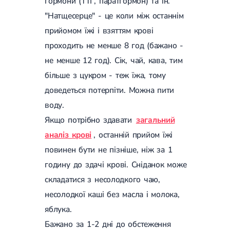
гормони (ТТГ, паратгормон) та ін.
Гострі респіраторні захворювання (ГРЗ)
"Натщесерце" - це коли між останнім
Бронхіт
Бронхіт у дітей
прийомом їжі і взяттям крові
Обструктивний бронхіт
проходить не менше 8 год (бажано -
Хронічний бронхіт
Гострий бронхіт
не менше 12 год). Сік, чай, кава, тим
Бронхіт у дорослих
більше з цукром - теж їжа, тому
ГРВІ
ГРВІ у дорослих
доведеться потерпіти. Можна пити
Грип
воду.
Аденовірусна інфекція
Якщо потрібно здавати
загальний
Ротавірусна інфекція
Терапевтична допомога при вагітності
аналіз крові
, останній прийом їжі
Ортопедія і травматологія
повинен бути не пізніше, ніж за 1
годину до здачі крові. Сніданок може
Асептичний некроз головки стегнової кістки
Асептичний некроз таранної кістки
складатися з несолодкого чаю,
Блокування суглоба
несолодкої каші без масла і молока,
Бурсит
Епікондиліт
яблука.
Нестабільність суглоба
Бажано за 1-2 дні до обстеження
Переломи