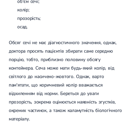
об'єм сечі;
Спондилоартроз грудного відділу
Спондилоартроз хребта
колір;
Спондилоартроз поперекового відділу
прозорість;
Спондилоартроз шийного відділу
Артрит
осад.
Гострий артрит
Хронічний артрит
Обсяг сечі не має діагностичного значення, однак,
Артроз
Артроз кульшового суглоба
доктора просять пацієнтів збирати саме середню
Артроз плечового суглоба
порцію, тобто, приблизно половину обсягу
Артроз колінного суглоба
Артроз ліктьового суглоба
контейнера. Сеча може мати будь-який колір, від
Артроз гомілковостопного суглобу
світлого до насичено-жовтого. Однак, варто
Міозит
Міозит шиї
пам'ятати, що коричневий колір вважається
Міозит спини
відхиленням від норми. Береться до уваги
Міозит грудної клітини
прозорість, зокрема оцінюється наявність згустків,
Радикуліт
Шийний радикуліт
окремих частинок, а також каламутність біологічного
Дискогенний радикуліт
матеріалу.
Міжреберна невралгія
Попереково-крижовий радикуліт
Грижі