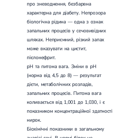
про зневоднення, безбарвна
характерна для діабету. Непрозора
біологічна рідина — одна з ознак
запальних процесів у сечовивідних
шляхах. Неприємний, різкий запах
може вказувати на цистит,
пієлонефрит.
pH та питома вага. Зміни в pH
(норма від 4,5 до 8) — результат
дієти, метаболічних розладів,
запальних процесів. Питома вага
коливається від 1,001 до 1,030, і є
показником концентраційної здатності
нирок.
Біохімічні показники в загальному
аналізі сечі. В нормі білок не