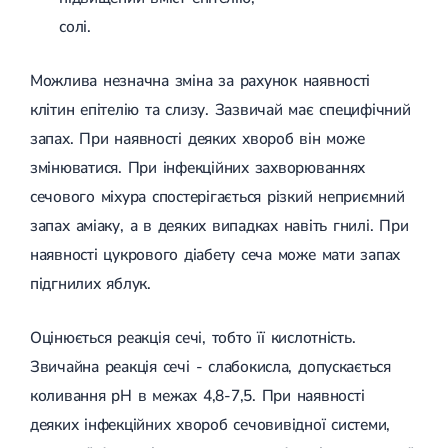
солі.
Можлива незначна зміна за рахунок наявності
клітин епітелію та слизу. Зазвичай має специфічний
запах. При наявності деяких хвороб він може
змінюватися. При інфекційних захворюваннях
сечового міхура спостерігається різкий неприємний
запах аміаку, а в деяких випадках навіть гнилі. При
наявності цукрового діабету сеча може мати запах
підгнилих яблук.
Оцінюється реакція сечі, тобто її кислотність.
Звичайна реакція сечі - слабокисла, допускається
коливання pH в межах 4,8-7,5. При наявності
деяких інфекційних хвороб сечовивідної системи,