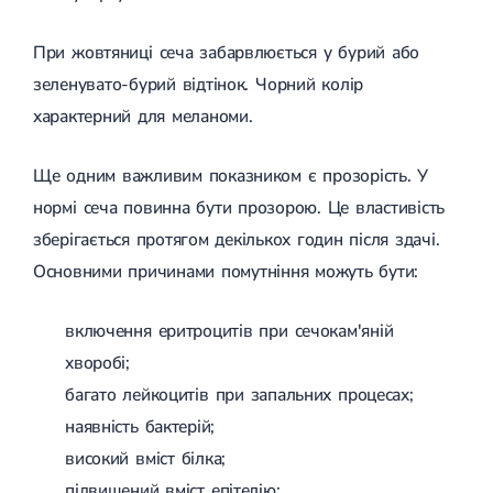
При жовтяниці сеча забарвлюється у бурий або
зеленувато-бурий відтінок. Чорний колір
характерний для меланоми.
Ще одним важливим показником є ​​прозорість. У
нормі сеча повинна бути прозорою. Це властивість
зберігається протягом декількох годин після здачі.
Основними причинами помутніння можуть бути:
включення еритроцитів при сечокам'яній
хворобі;
багато лейкоцитів при запальних процесах;
наявність бактерій;
високий вміст білка;
підвищений вміст епітелію;