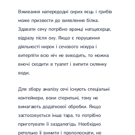
Цукровий діабет 2 типу
Вживання напередодні сирих яєць і грибів
Нецукровий діабет
Школа діабету
може призвести до виявлення білка.
Зоб
Здавати сечу потрібно вранці натщесерце,
Дифузний токсичний зоб (Базедова хвороба)
Вузловий зоб
відразу після сну. Якщо є порушення
Дифузний зоб
діяльності нирок і сечового міхура і
Тиреоїдит
Підгострий тиреоїдит
витерпіти всю ніч не виходить, то можна
Аутоиммунный тиреоидит
вночі сходити в туалет і випити склянку
Хронічний тиреоїдит
Гіпертиреоз
води.
Гіпотиреоз
Хвороба Іценко-Кушинга
Для збору аналізу сечі існують спеціальні
Гіпоталамічний синдром
Гірсутизм
контейнери, вони стерильні, тому не
Кіста щитовидної залози
вимагають додаткової обробки. Якщо
Метаболічний синдром
Ожиріння
застосовується інша тара, то потрібно
Наднирковозалозна недостатність (хвороба Аддісона)
приготувати її заздалегідь. Необхідно
Ультразвукова терапія
Фізіотерапія
Ударно-хвильова терапія
ретельно її вимити і прополоскати, не