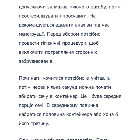
Магнітотерапія
допускаючи залишків миючого засобу, потім
Лазерна терапія
простерилізувати і просушити. Не
Реабілітація після перелому
Реабілітація
Реабілітація після вивиху
рекомендується здавати аналізи під час
Реабілітація після ендопротезування
менструації. Перед збором потрібно
Реабілітація після артроскопії
Лікувальна фізкультура
провести гігієнічні процедури, щоб
Дерматологія
виключити потрапляння сторонніх
забруднювачів.
Масаж
Починати мочитися потрібно в унітаз, а
потім через кілька секунд можна почати
збирати сечу в контейнер. Це і буде середня
порція сечі. В середньому повинна
набратися половина контейнера або хоча б
його третину.