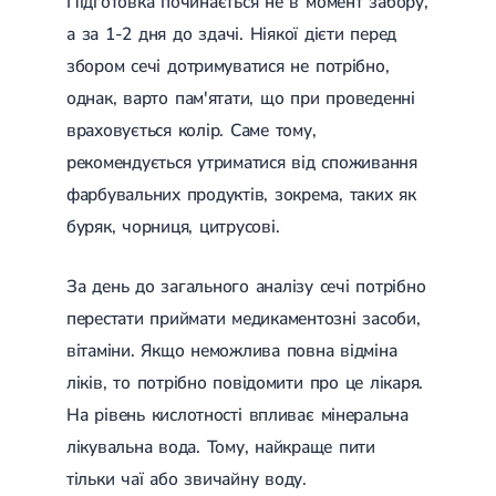
Підготовка починається не в момент забору,
Лікування переломів щиколоток
а за 1-2 дня до здачі. Ніякої дієти перед
Лікування переломів ключиці
Лікування переломів плеча
збором сечі дотримуватися не потрібно,
Лікування переломів передпліччя
однак, варто пам'ятати, що при проведенні
Лікування переломів кісток тазу
Іммобілізація
враховується колір. Саме тому,
Лікування переломів шийки стегна і стегнової кістки
рекомендується утриматися від споживання
Лікування переломів гомілки
фарбувальних продуктів, зокрема, таких як
Лікування переломів п'яти
Полиостеоартроз
буряк, чорниця, цитрусові.
Протез синовіальної рідини
PRP-терапія
Розрив зв'язок
За день до загального аналізу сечі потрібно
Розрив зв'язок плечового суглобу
перестати приймати медикаментозні засоби,
Розрив зв'язок ліктьового суглобу
вітаміни. Якщо неможлива повна відміна
Розрив зв'язок колінного суглоба
Розрив зв'язок гомілковостопного суглобу
ліків, то потрібно повідомити про це лікаря.
Травми сухожиль та м'язів
На рівень кислотності впливає мінеральна
Ендокринологія
лікувальна вода. Тому, найкраще пити
Цукровий діабет
тільки чаї або звичайну воду.
Цукровий діабет 1 типу