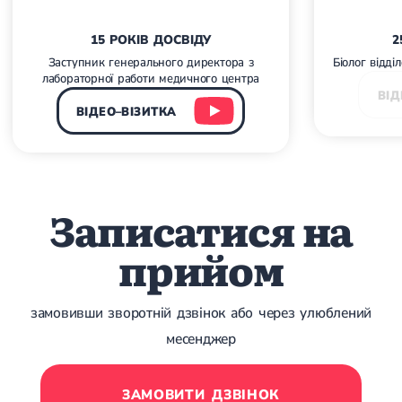
Набуті вади серця
Аритмія
Синусова аритмія
15 РОКІВ ДОСВІДУ
2
Миготлива аритмія
Заступник генерального директора з
Біолог відді
Екстрасистолічна аритмія
лабораторної работи медичного центра
Стенокардія
ВІД
Вазоспастична стенокардія
ВІДЕО–ВІЗИТКА
Електрокардіограма (ЕКГ)
Кардіологія клімактеричного періоду
Кардіологія при веденні вагітності
Гіпертонія
Симптоматична артеріальна гіпертензія
Записатися на
Жовчнокам'яна хвороба (ЖКХ)
Терапія
Лікування жовчнокам'яної хвороби
прийом
Камені у жовчному міхурі
Панкреатит
Реактивний панкреатит
Гострий панкреатит
замовивши зворотній дзвінок або через улюблений
Хронічний панкреатит
месенджер
Холецистит
Калькульозний холецистит
Гострий холецистит
ЗАМОВИТИ ДЗВІНОК
Безкам'яний холецистит