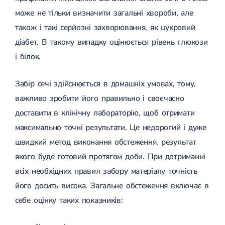
(ДППГ)
УЗД органів сечовивідної системи
Трофічні виразки
може не тільки визначити загальні хвороби, але
Психогенне запаморочення
УЗД органів черевної порожнини
Мікросклеротерапія
також і такі серйозні захворювання, як цукровий
Радикулопатія
УЗД нижньої порожнистої вени
Склеротерапія
Методики лікування
УЗД м'яких тканин
Ендовенозна лазерна коагуляція
діабет. В такому випадку оцінюється рівень глюкози
Вертебрологія
Лікування хребта
УЗД лімфатичних вузлів
Лазерна операція вен
і білок.
Остеохондроз
УЗД для дітей
Мініфлебектомія
Остеохондроз хребта
УЗД черевного відділу аорти
Кросектомія та короткий стрипінг
Остеохондроз шийного відділу
Денситометрія
Видалення грижі
Забір сечі здійснюється в домашніх умовах, тому,
Абдомінальна хірургія
Остеохондроз грудного відділу
УЗД щитоподібної залози
Видалення пахової грижі
важливо зробити його правильно і своєчасно
Остеохондроз поперекового відділу
Фолікулометрія
Видалення пупкової грижі
Наслідки травм хребта і кінцівок
УЗД простати
Видалення апендициту
доставити в клінічну лабораторію, щоб отримати
Сколіоз
Ехогідротубація
Радіохвильова хірургія
Амбулаторна хірургія
максимально точні результати. Це недорогий і дуже
Сколіоз першого ступеня
УЗД вад плоду
Сколіоз другого ступеня
УЗД нирок
швидкий метод виконання обстеження, результат
Сколіоз шийного відділу
УЗД мошонки
Малоінвазивна ендоскопічна хірургія
якого буде готовий протягом доби. При дотриманні
Лівобічний сколіоз
УЗД молочних залоз
Спондильоз
УЗД сечового міхура
всіх необхідних правил забору матеріалу точність
Підготовка до операції
Спондильоз грудного відділу
УЗД малого таза
його досить висока. Загальне обстеження включає в
Спондильоз поперекового відділу
УЗД при вагітності
Шийний спондильоз
себе оцінку таких показників:
Електроенцефалографія (ЕЕГ)
Спондильоз хребта
Спондилоартроз