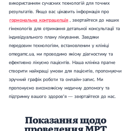
використанням сучасних технологій для точних
Магнітотерапія
Лазерна терапія
результатів. Якщо вас цікавить інформація про
Реабілітація після перелому
Реабілітація
гормональна контрацепція
, звертайтеся до наших
Реабілітація після вивиху
Реабілітація після ендопротезування
гінекологів для отримання детальної консультації та
Реабілітація після артроскопії
індивідуального плану лікування. Завдяки
Лікувальна фізкультура
передовим технологіям, встановленим у клініці
Дерматологія
omegamc.ua, ми проводимо якісну діагностику та
ефективно лікуємо пацієнтів. Наша клініка прагне
Масаж
створити найкращі умови для пацієнтів, пропонуючи
зручний графік роботи та онлайн-запис. Ми
пропонуємо високоякісну медичну допомогу та
підтримку вашого здоров'я — звертайтеся до нас.
Показання щодо
проведення МРТ