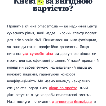
Києві
- за вигідною
Цукровий діабет 2 типу
вартістю?
Нецукровий діабет
Школа діабету
Зоб
Дифузний токсичний зоб (Базедова хвороба)
Приватна клініка omegamc.ua — це медичний центр
Вузловий зоб
сучасного рівня, який надає широкий спектр послуг
Дифузний зоб
Тиреоїдит
для всіх членів сім'ї. Пишаємося нашими фахівцями,
Підгострий тиреоїдит
які завжди готові професійно допомогти. Якщо
Аутоиммунный тиреоидит
Хронічний тиреоїдит
питання
узд суглобів ціна
за доступною ціною, ми
Гіпертиреоз
маємо для вас ефективні рішення. У нашій приватній
Гіпотиреоз
Хвороба Іценко-Кушинга
клініці ми забезпечуємо індивідуальний підхід до
Гіпоталамічний синдром
кожного пацієнта, гарантуючи комфорт і
Гірсутизм
Кіста щитовидної залози
конфіденційність. Ми маємо команду найкращих
Метаболічний синдром
спеціалістів, серед яких
лікар по хребту
, який
Ожиріння
Наднирковозалозна недостатність (хвороба Аддісона)
діагностує та лікує хвороби сечостатевої системи.
Ультразвукова терапія
Наші послуги включають
діагностика безпліддя
з
Фізіотерапія
Ударно-хвильова терапія