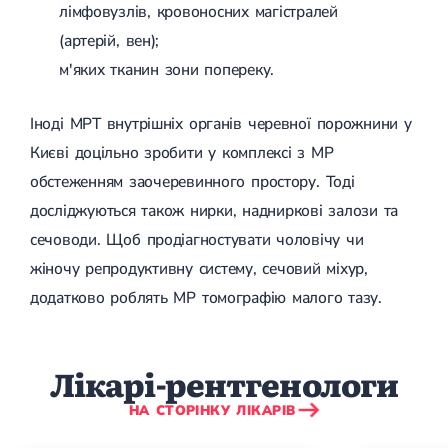
Спондилоартроз грудного відділу
лімфовузлів, кровоносних магістралей
Спондилоартроз хребта
(артерій, вен);
Спондилоартроз поперекового відділу
м'яких тканин зони попереку.
Спондилоартроз шийного відділу
Артрит
Гострий артрит
Іноді МРТ внутрішніх органів черевної порожнини у
Хронічний артрит
Артроз
Києві доцільно зробити у комплексі з МР
Артроз кульшового суглоба
обстеженням заочеревинного простору. Тоді
Артроз плечового суглоба
Артроз колінного суглоба
досліджуються також нирки, надниркові залози та
Артроз ліктьового суглоба
сечоводи. Щоб продіагностувати чоловічу чи
Артроз гомілковостопного суглобу
жіночу репродуктивну систему, сечовий міхур,
Міозит
Міозит шиї
додатково роблять МР томографію малого тазу.
Міозит спини
Міозит грудної клітини
Радикуліт
Шийний радикуліт
Лікарі-рентгенологи
Дискогенний радикуліт
Міжреберна невралгія
НА СТОРІНКУ ЛІКАРІВ
Попереково-крижовий радикуліт
Грижі