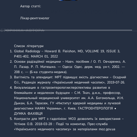
Автор статті:
ПОГРЕБЕННИК ЯРОСЛАВА ЯРОСЛАВІВНА
Лікар-рентгенолог
СТОРІНКА АВТОРА
Список літератури
Global Radiology
– Howard B. Fleishon, MD, VOLUME 19, ISSUE 3,
P401-402, MARCH 01, 2022
Основи радіаційної медицини
– Навч. посібник / О. П. Овчаренко, А.
П. Лазар, Р. П. Матюшко. — Одеса: Одес. держ. мед. ун-т, 2002. —
208 с. — (Б-ка студента-медика).
Вагітність та апендицит: МРТ підвищує якість діагностики
– Осадчий
О.І., Редакція журналу «Український медичний часопис», 2019-07-26.
Визуализация в гастроэнтерологии:перспективы развития в
ближайшем и недалеком будущем
– С.М. Ткач, д.м.н., профессор,
Национальный медицинский университет им. А.А. Богомольца, И.Н.
Дыкан, Б.А. Тарасюк, ГУ «Институт ядерной медицины и лучевой
диагностики НАМН Украины», г. Киев, ГАСТРОЕНТЕРОЛОГІЯ •
ДУМКА ФАХІВЦЯ
Контрасти для МРТ з гадолінієм: МОЗ дозволить їх використання
–
Устінов О.В. 2018-03-28 : Події та коментар, Прес-служба
«Українського медичного часопису» за матеріалами moz.gov.ua