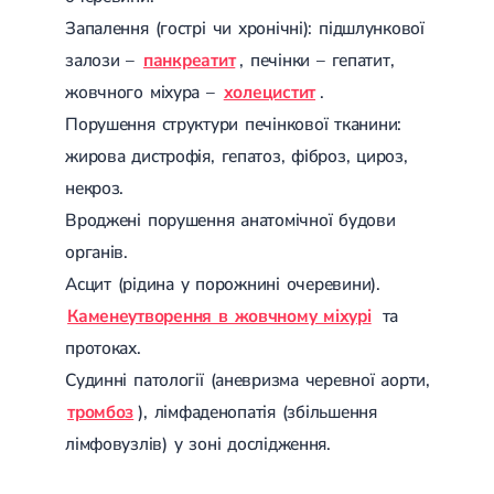
Запалення (гострі чи хронічні): підшлункової
залози –
панкреатит
, печінки – гепатит,
жовчного міхура – ​​
холецистит
.
Порушення структури печінкової тканини:
жирова дистрофія, гепатоз, фіброз, цироз,
некроз.
Вроджені порушення анатомічної будови
органів.
Асцит (рідина у порожнині очеревини).
Каменеутворення в жовчному міхурі
та
протоках.
Судинні патології (аневризма черевної аорти,
тромбоз
), лімфаденопатія (збільшення
лімфовузлів) у зоні дослідження.