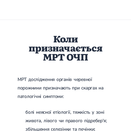
Гострі респіраторні захворювання (ГРЗ)
Бронхіт
Бронхіт у дітей
Обструктивний бронхіт
Хронічний бронхіт
Гострий бронхіт
Коли
Бронхіт у дорослих
призначається
ГРВІ
ГРВІ у дорослих
МРТ ОЧП
Грип
Аденовірусна інфекція
Ротавірусна інфекція
Терапевтична допомога при вагітності
МРТ дослідження органів черевної
Ортопедія і травматологія
порожнини призначають при скаргах на
Асептичний некроз головки стегнової кістки
патологічні симптоми:
Асептичний некроз таранної кістки
Блокування суглоба
болі неясної етіології, тяжкість у зоні
Бурсит
Епікондиліт
живота, лівого чи правого підребер'я;
Нестабільність суглоба
збільшення селезінки та печінки;
Переломи