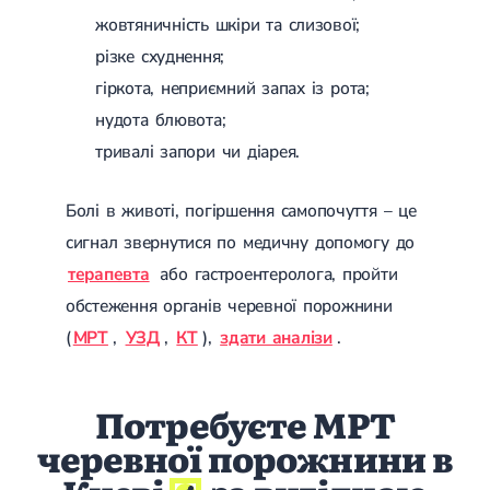
Лікування переломів щиколоток
жовтяничність шкіри та слизової;
Лікування переломів ключиці
різке схуднення;
Лікування переломів плеча
Лікування переломів передпліччя
гіркота, неприємний запах із рота;
Лікування переломів кісток тазу
нудота блювота;
Іммобілізація
Лікування переломів шийки стегна і стегнової кістки
тривалі запори чи діарея.
Лікування переломів гомілки
Лікування переломів п'яти
Болі в животі, погіршення самопочуття – це
Полиостеоартроз
Протез синовіальної рідини
сигнал звернутися по медичну допомогу до
PRP-терапія
терапевта
або гастроентеролога, пройти
Розрив зв'язок
Розрив зв'язок плечового суглобу
обстеження органів черевної порожнини
Розрив зв'язок ліктьового суглобу
(
МРТ
,
УЗД
,
КТ
),
здати аналізи
.
Розрив зв'язок колінного суглоба
Розрив зв'язок гомілковостопного суглобу
Травми сухожиль та м'язів
Потребуєте МРТ
Ендокринологія
черевної порожнини в
Цукровий діабет
Цукровий діабет 1 типу