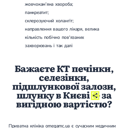
жовчокам’яна хвороба;
Лікування переломів щиколоток
Лікування переломів ключиці
панкреатит;
Лікування переломів плеча
склерозуючий холангіт;
Лікування переломів передпліччя
Лікування переломів кісток тазу
направлення вашого лікаря, велика
Іммобілізація
кількість побічно пов'язаних
Лікування переломів шийки стегна і стегнової кістки
Лікування переломів гомілки
захворювань і так далі
Лікування переломів п'яти
Полиостеоартроз
Протез синовіальної рідини
Бажаєте КТ печінки,
PRP-терапія
селезінки,
Розрив зв'язок
Розрив зв'язок плечового суглобу
підшлункової залози,
Розрив зв'язок ліктьового суглобу
Розрив зв'язок колінного суглоба
шлунку в Києві
- за
Розрив зв'язок гомілковостопного суглобу
вигідною вартістю?
Травми сухожиль та м'язів
Ендокринологія
Цукровий діабет
Приватна клініка omegamc.ua є сучасним медичним
Цукровий діабет 1 типу