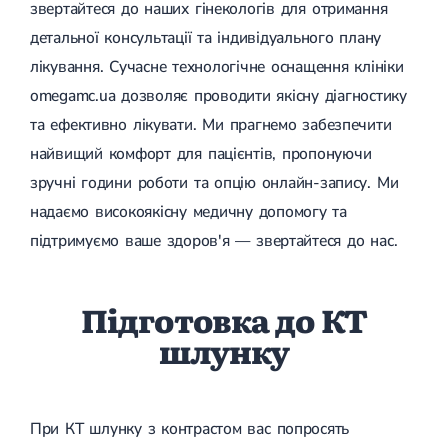
звертайтеся до наших гінекологів для отримання
Магнітотерапія
Лазерна терапія
детальної консультації та індивідуального плану
Реабілітація після перелому
лікування. Сучасне технологічне оснащення клініки
Реабілітація
Реабілітація після вивиху
Реабілітація після ендопротезування
omegamc.ua дозволяє проводити якісну діагностику
Реабілітація після артроскопії
та ефективно лікувати. Ми прагнемо забезпечити
Лікувальна фізкультура
найвищий комфорт для пацієнтів, пропонуючи
Дерматологія
зручні години роботи та опцію онлайн-запису. Ми
надаємо високоякісну медичну допомогу та
Масаж
підтримуємо ваше здоров'я — звертайтеся до нас.
Підготовка до КТ
шлунку
При КТ шлунку з контрастом вас попросять