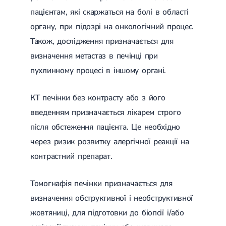
Набуті вади серця
Аритмія
пацієнтам, які скаржаться на болі в області
Синусова аритмія
органу, при підозрі на онкологічний процес.
Миготлива аритмія
Також, дослідження призначається для
Екстрасистолічна аритмія
Стенокардія
визначення метастаз в печінці при
Вазоспастична стенокардія
пухлинному процесі в іншому органі.
Електрокардіограма (ЕКГ)
Кардіологія клімактеричного періоду
Кардіологія при веденні вагітності
КТ печінки без контрасту або з його
Гіпертонія
введенням призначається лікарем строго
Симптоматична артеріальна гіпертензія
Жовчнокам'яна хвороба (ЖКХ)
після обстеження пацієнта. Це необхідно
Терапія
Лікування жовчнокам'яної хвороби
через ризик розвитку алергічної реакції на
Камені у жовчному міхурі
Панкреатит
контрастний препарат.
Реактивний панкреатит
Гострий панкреатит
Хронічний панкреатит
Томогнафія печінки призначається для
Холецистит
визначення обструктивної і необструктивної
Калькульозний холецистит
жовтяниці, для підготовки до біопсії і/або
Гострий холецистит
Безкам'яний холецистит