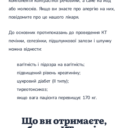
компоненти контрастної речовини, а саме на йод
або молюсків. Якщо ви знаєте про алергію на них,
повідомите про це нашого лікаря.
До основних протипоказань до проведення КТ
печінки, селезінки, підшлункової залози і шлунку
можна віднести:
вагітність і підозра на вагітність;
підвищений рівень креатиніну;
цукровий діабет (II типу);
тиреотоксикоз;
якщо вага пацієнта перевищує 170 кг.
Що ви отримаєте,