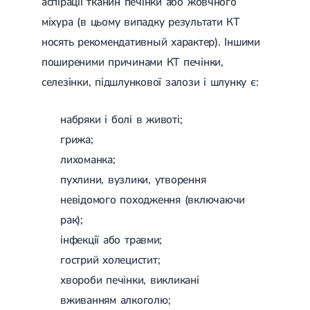
аспірації тканин печінки або жовчного
Гострі респіраторні захворювання (ГРЗ)
міхура (в цьому випадку результати КТ
Бронхіт
Бронхіт у дітей
носять рекомендативный характер). Іншими
Обструктивний бронхіт
поширеними причинами КТ печінки,
Хронічний бронхіт
Гострий бронхіт
селезінки, підшлункової залози і шлунку є:
Бронхіт у дорослих
ГРВІ
набряки і болі в животі;
ГРВІ у дорослих
Грип
грижа;
Аденовірусна інфекція
лихоманка;
Ротавірусна інфекція
Терапевтична допомога при вагітності
пухлини, вузлики, утворення
невідомого походження (включаючи
Ортопедія і травматологія
рак);
Асептичний некроз головки стегнової кістки
Асептичний некроз таранної кістки
інфекції або травми;
Блокування суглоба
гострий холецистит;
Бурсит
хвороби печінки, викликані
Епікондиліт
Нестабільність суглоба
вживанням алкоголю;
Переломи