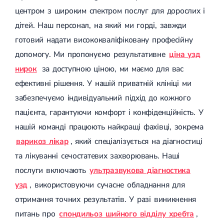
Цукровий діабет 2 типу
центром з широким спектром послуг для дорослих і
Нецукровий діабет
дітей. Наш персонал, на який ми горді, завжди
Школа діабету
готовий надати висококваліфіковану професійну
Зоб
Дифузний токсичний зоб (Базедова хвороба)
допомогу. Ми пропонуємо результативне
ціна узд
Вузловий зоб
нирок
за доступною ціною, ми маємо для вас
Дифузний зоб
Тиреоїдит
ефективні рішення. У нашій приватній клініці ми
Підгострий тиреоїдит
забезпечуємо індивідуальний підхід до кожного
Аутоиммунный тиреоидит
Хронічний тиреоїдит
пацієнта, гарантуючи комфорт і конфіденційність. У
Гіпертиреоз
нашій команді працюють найкращі фахівці, зокрема
Гіпотиреоз
Хвороба Іценко-Кушинга
варикоз лікар
, який спеціалізується на діагностиці
Гіпоталамічний синдром
та лікуванні сечостатевих захворювань. Наші
Гірсутизм
Кіста щитовидної залози
послуги включають
ультразвукова діагностика
Метаболічний синдром
узд
, використовуючи сучасне обладнання для
Ожиріння
отримання точних результатів. У разі виникнення
Наднирковозалозна недостатність (хвороба Аддісона)
Ультразвукова терапія
питань про
спондильоз шийного відділу хребта
,
Фізіотерапія
Ударно-хвильова терапія