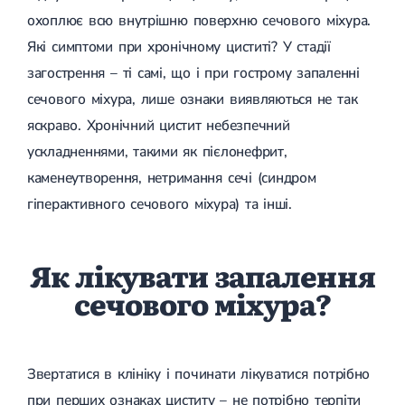
Магнітотерапія
охоплює всю внутрішню поверхню сечового міхура.
Лазерна терапія
Які симптоми при хронічному циститі? У стадії
Реабілітація після перелому
Реабілітація
Реабілітація після вивиху
загострення – ті самі, що і при гострому запаленні
Реабілітація після ендопротезування
сечового міхура, лише ознаки виявляються не так
Реабілітація після артроскопії
Лікувальна фізкультура
яскраво. Хронічний цистит небезпечний
Дерматологія
ускладненнями, такими як пієлонефрит,
каменеутворення, нетримання сечі (синдром
Масаж
гіперактивного сечового міхура) та інші.
Як лікувати запалення
сечового міхура?
Звертатися в клініку і починати лікуватися потрібно
при перших ознаках циститу – не потрібно терпіти