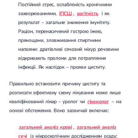
Спондилоартроз грудного відділу
Постійний стрес, ослабленість хронічними
Спондилоартроз хребта
захворюваннями,
ІПСШ
,
вагітність
і як
Спондилоартроз поперекового відділу
Спондилоартроз шийного відділу
результат – загальне зниження імунітету.
Артрит
Раціон, перенасичений гострою їжею,
Гострий артрит
Хронічний артрит
прянощами, зловживання спиртними
Артроз
напоями: дратівливі сечовий міхур речовини
Артроз кульшового суглоба
відкривають проломи для потрапляння
Артроз плечового суглоба
Артроз колінного суглоба
інфекції. Як наслідок – прояви циститу.
Артроз ліктьового суглоба
Артроз гомілковостопного суглобу
Міозит
Правильно встановити причину циститу та
Міозит шиї
розписати ефективну схему лікування може лише
Міозит спини
Міозит грудної клітини
кваліфікований лікар – уролог чи
гінеколог
– на
Радикуліт
основі обстеження. Воно зазвичай включає:
Шийний радикуліт
Дискогенний радикуліт
Міжреберна невралгія
загальний аналіз крові
,
загальний аналіз
Попереково-крижовий радикуліт
сечі
із мікроскопічним дослідженням осаду;
Грижі