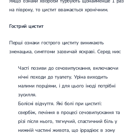
Якщо ознаки хвороби турбують щонайменше 1 раз
Гострі респіраторні захворювання (ГРЗ)
на півроку, то цистит вважається хронічним.
Бронхіт
Бронхіт у дітей
Обструктивний бронхіт
Гострий цистит
Хронічний бронхіт
Гострий бронхіт
Бронхіт у дорослих
Перші ознаки гострого циститу виникають
ГРВІ
зненацька, симптоми зазвичай яскраві. Серед них:
ГРВІ у дорослих
Грип
Аденовірусна інфекція
Часті позиви до сечовипускання, включаючи
Ротавірусна інфекція
нічні походи до туалету. Уріна виходить
Терапевтична допомога при вагітності
малими порціями, і для цього іноді потрібні
Ортопедія і травматологія
зусилля.
Асептичний некроз головки стегнової кістки
Болісні відчуття. Які болі при циститі:
Асептичний некроз таранної кістки
Блокування суглоба
свербіж, печіння в процесі сечовипускання та
Бурсит
різі після нього, тягнучий, спастичний біль у
Епікондиліт
нижній частині живота, що іррадіює в зону
Нестабільність суглоба
Переломи