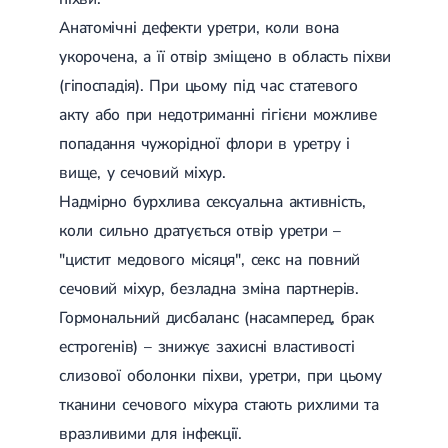
(ДППГ)
УЗД органів сечовивідної системи
Трофічні виразки
Анатомічні дефекти уретри, коли вона
Психогенне запаморочення
УЗД органів черевної порожнини
Мікросклеротерапія
укорочена, а її отвір зміщено в область піхви
Радикулопатія
УЗД нижньої порожнистої вени
Склеротерапія
Методики лікування
УЗД м'яких тканин
Ендовенозна лазерна коагуляція
(гіпоспадія). При цьому під час статевого
Вертебрологія
Лікування хребта
УЗД лімфатичних вузлів
Лазерна операція вен
акту або при недотриманні гігієни можливе
Остеохондроз
УЗД для дітей
Мініфлебектомія
Остеохондроз хребта
УЗД черевного відділу аорти
Кросектомія та короткий стрипінг
попадання чужорідної флори в уретру і
Остеохондроз шийного відділу
Денситометрія
Видалення грижі
Абдомінальна хірургія
вище, у сечовий міхур.
Остеохондроз грудного відділу
УЗД щитоподібної залози
Видалення пахової грижі
Остеохондроз поперекового відділу
Фолікулометрія
Видалення пупкової грижі
Надмірно бурхлива сексуальна активність,
Наслідки травм хребта і кінцівок
УЗД простати
Видалення апендициту
коли сильно дратується отвір уретри –
Сколіоз
Ехогідротубація
Радіохвильова хірургія
Амбулаторна хірургія
Сколіоз першого ступеня
УЗД вад плоду
"цистит медового місяця", секс на повний
Сколіоз другого ступеня
УЗД нирок
сечовий міхур, безладна зміна партнерів.
Сколіоз шийного відділу
УЗД мошонки
Малоінвазивна ендоскопічна хірургія
Лівобічний сколіоз
УЗД молочних залоз
Гормональний дисбаланс (насамперед, брак
Спондильоз
УЗД сечового міхура
естрогенів) – знижує захисні властивості
Підготовка до операції
Спондильоз грудного відділу
УЗД малого таза
слизової оболонки піхви, уретри, при цьому
Спондильоз поперекового відділу
УЗД при вагітності
Шийний спондильоз
тканини сечового міхура стають рихлими та
Електроенцефалографія (ЕЕГ)
Спондильоз хребта
вразливими для інфекції.
Спондилоартроз