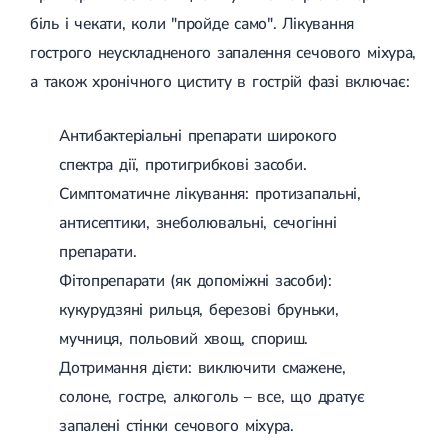
біль і чекати, коли "пройде само". Лікування
гострого неускладненого запалення сечового міхура,
а також хронічного циститу в гострій фазі включає:
Антибактеріальні препарати широкого
спектра дії, протигрибкові засоби.
Симптоматичне лікування: протизапальні,
антисептики, знеболювальні, сечогінні
препарати.
Фітопрепарати (як допоміжні засоби):
кукурудзяні рильця, березові бруньки,
мучниця, польовий хвощ, спориш.
Дотримання дієти: виключити смажене,
солоне, гостре, алкоголь – все, що дратує
запалені стінки сечового міхура.