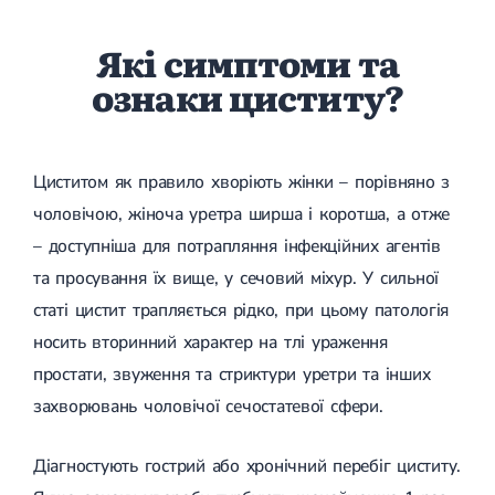
Набуті вади серця
Аритмія
Які симптоми та
Синусова аритмія
Миготлива аритмія
ознаки циститу?
Екстрасистолічна аритмія
Стенокардія
Вазоспастична стенокардія
Електрокардіограма (ЕКГ)
Кардіологія клімактеричного періоду
Циститом як правило хворіють жінки – порівняно з
Кардіологія при веденні вагітності
чоловічою, жіноча уретра ширша і коротша, а отже
Гіпертонія
– доступніша для потрапляння інфекційних агентів
Симптоматична артеріальна гіпертензія
Жовчнокам'яна хвороба (ЖКХ)
та просування їх вище, у сечовий міхур. У сильної
Терапія
Лікування жовчнокам'яної хвороби
статі цистит трапляється рідко, при цьому патологія
Камені у жовчному міхурі
Панкреатит
носить вторинний характер на тлі ураження
Реактивний панкреатит
простати, звуження та стриктури уретри та інших
Гострий панкреатит
Хронічний панкреатит
захворювань чоловічої сечостатевої сфери.
Холецистит
Калькульозний холецистит
Діагностують гострий або хронічний перебіг циститу.
Гострий холецистит
Безкам'яний холецистит