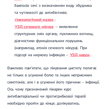
Лікування грижі диска
бакпосів сечі з визначенням виду збудника
Лікування міжхребцевої грижі
та чутливості до антибіотиків;
Грижа хребта
гінекологічний мазок
;
Протрузія дисків
Протрузія дисків попереково-крижового відділу
УЗД сечового міхура
– ​​виявлення
Протрузія міжхребцевих дисків
структурних змін органу, пухлинних вогнищ,
Протрузія шийного відділу
діагностики функціональних порушень
Кардіологія
(наприклад, атонія сечового міхура). При
Хвороби серця
підозрі на ниркову інфекцію –
УЗД нирок
.
Брадикардія
Тахікардія
Ішемічна хвороба серця
Важливо пам'ятати, що лікування циститу полягає
Інфаркт міокарда
не тільки в усуненні болю та інших неприємних
Міокардит
Інфекційний ендокардит
симптомів, але і в усуненні його причини – інфекції.
Нейроциркуляторна дистонія
Ось чому призначений лікарем курс
Нейроциркуляторна дистонія за гіпертонічним типом
Серцева недостатність
антибактеріальної чи протигрибкової терапії
Вада серця
необхідно пройти до кінця, долікуватись.
Мітральна вада серця