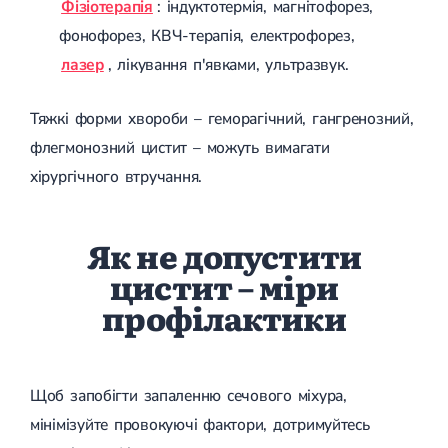
Фізіотерапія
: індуктотермія, магнітофорез,
фонофорез, КВЧ-терапія, електрофорез,
лазер
, лікування п'явками, ультразвук.
Тяжкі форми хвороби – геморагічний, гангренозний,
флегмонозний цистит – можуть вимагати
хірургічного втручання.
Як не допустити
цистит – міри
профілактики
Щоб запобігти запаленню сечового міхура,
мінімізуйте провокуючі фактори, дотримуйтесь