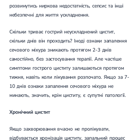
розвинутись ниркова недостатність, сепсис та інші
Цукровий діабет 2 типу
Нецукровий діабет
небезпечні для життя ускладнення.
Школа діабету
Зоб
Дифузний токсичний зоб (Базедова хвороба)
Скільки триває гострий неускладнений цистит,
Вузловий зоб
скільки днів він проходить? Іноді ознаки запалення
Дифузний зоб
сечового міхура зникають протягом 2-3 днів
Тиреоїдит
Підгострий тиреоїдит
самостійно, без застосування терапії. Але частіше
Аутоиммунный тиреоидит
симптоми гострого циститу залишаються протягом
Хронічний тиреоїдит
Гіпертиреоз
тижня, навіть коли лікування розпочато. Якщо за 7-
Гіпотиреоз
10 днів ознаки запалення сечового міхура не
Хвороба Іценко-Кушинга
Гіпоталамічний синдром
минають, значить, крім циститу, є супутні патології.
Гірсутизм
Кіста щитовидної залози
Хронічний цистит
Метаболічний синдром
Ожиріння
Наднирковозалозна недостатність (хвороба Аддісона)
Якщо захворювання вчасно не пролікувати,
Ультразвукова терапія
Фізіотерапія
Ударно-хвильова терапія
відбувається хронізація циститу, запальний процес