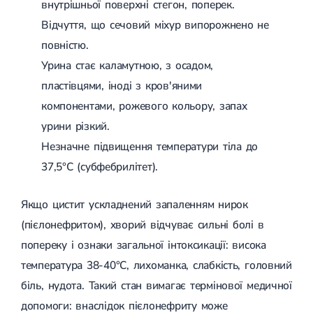
внутрішньої поверхні стегон, поперек.
Лікування переломів щиколоток
Відчуття, що сечовий міхур випорожнено не
Лікування переломів ключиці
Лікування переломів плеча
повністю.
Лікування переломів передпліччя
Урина стає каламутною, з осадом,
Лікування переломів кісток тазу
Іммобілізація
пластівцями, іноді з кров'яними
Лікування переломів шийки стегна і стегнової кістки
компонентами, рожевого кольору, запах
Лікування переломів гомілки
Лікування переломів п'яти
урини різкий.
Полиостеоартроз
Незначне підвищення температури тіла до
Протез синовіальної рідини
PRP-терапія
37,5°С (субфебрилітет).
Розрив зв'язок
Розрив зв'язок плечового суглобу
Якщо цистит ускладнений запаленням нирок
Розрив зв'язок ліктьового суглобу
Розрив зв'язок колінного суглоба
(пієлонефритом), хворий відчуває сильні болі в
Розрив зв'язок гомілковостопного суглобу
попереку і ознаки загальної інтоксикації: висока
Травми сухожиль та м'язів
температура 38-40°С, лихоманка, слабкість, головний
Ендокринологія
біль, нудота. Такий стан вимагає термінової медичної
Цукровий діабет
допомоги: внаслідок пієлонефриту може
Цукровий діабет 1 типу