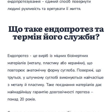
Набуті вади серця
ендопротезування – єдиний спосіб повернути
Аритмія
людині рухливість та врятувати її життя.
Синусова аритмія
Миготлива аритмія
Екстрасистолічна аритмія
Що таке ендопротез та
Стенокардія
Вазоспастична стенокардія
термін його служби?
Електрокардіограма (ЕКГ)
Кардіологія клімактеричного періоду
Кардіологія при веденні вагітності
Гіпертонія
Ендопротез - це виріб із міцних біоінертних
Симптоматична артеріальна гіпертензія
Жовчнокам'яна хвороба (ЖКХ)
матеріалів (металу, пластику або кераміки), що
Терапія
Лікування жовчнокам'яної хвороби
повторює анатомічну форму суглоба. Поверхні, що
Камені у жовчному міхурі
Панкреатит
труться, у штучному суглобі виконуються найчастіше
Реактивний панкреатит
з металу й пластику. Таке поєднання матеріалів дає
Гострий панкреатит
Хронічний панкреатит
найнадійнішу гарантію довговічності протеза –
Холецистит
понад 20 років.
Калькульозний холецистит
Гострий холецистит
Безкам'яний холецистит