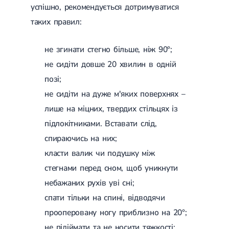
успішно, рекомендується дотримуватися
таких правил:
не згинати стегно більше, ніж 90°;
не сидіти довше 20 хвилин в одній
позі;
не сидіти на дуже м'яких поверхнях –
лише на міцних, твердих стільцях із
підлокітниками. Вставати слід,
спираючись на них;
класти валик чи подушку між
стегнами перед сном, щоб уникнути
небажаних рухів уві сні;
спати тільки на спині, відводячи
прооперовану ногу приблизно на 20°;
не підіймати та не носити тяжкості;