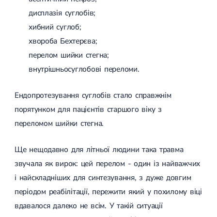
Лікування грижі диска
дисплазія суглобів;
Лікування міжхребцевої грижі
хибний суглоб;
Грижа хребта
Протрузія дисків
хвороба Бехтерєва;
Протрузія дисків попереково-крижового відділу
перелом шийки стегна;
Протрузія міжхребцевих дисків
Протрузія шийного відділу
внутрішньосуглобові переломи.
Кардіологія
Ендопротезування суглобів стало справжнім
Хвороби серця
порятунком для пацієнтів старшого віку з
Брадикардія
Тахікардія
переломом шийки стегна.
Ішемічна хвороба серця
Інфаркт міокарда
Ще нещодавно для літньої людини така травма
Міокардит
Інфекційний ендокардит
звучала як вирок: цей перелом - один із найважчих
Нейроциркуляторна дистонія
і найскладніших для синтезування, з дуже довгим
Нейроциркуляторна дистонія за гіпертонічним типом
Серцева недостатність
періодом реабілітації, пережити який у похилому віці
Вада серця
вдавалося далеко не всім. У такій ситуації
Мітральна вада серця