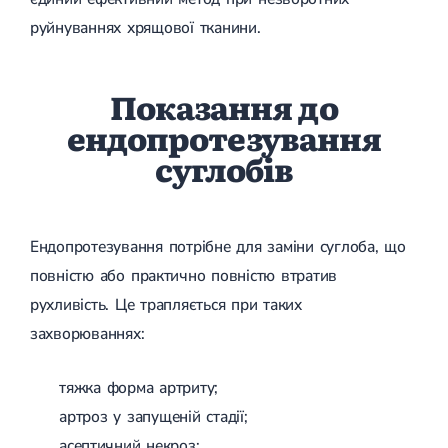
Спондилоартроз грудного відділу
руйнуваннях хрящової тканини.
Спондилоартроз хребта
Спондилоартроз поперекового відділу
Спондилоартроз шийного відділу
Артрит
Показання до
Гострий артрит
ендопротезування
Хронічний артрит
Артроз
суглобів
Артроз кульшового суглоба
Артроз плечового суглоба
Артроз колінного суглоба
Артроз ліктьового суглоба
Ендопротезування потрібне для заміни суглоба, що
Артроз гомілковостопного суглобу
Міозит
повністю або практично повністю втратив
Міозит шиї
рухливість. Це трапляється при таких
Міозит спини
Міозит грудної клітини
захворюваннях:
Радикуліт
Шийний радикуліт
тяжка форма артриту;
Дискогенний радикуліт
Міжреберна невралгія
артроз у запущеній стадії;
Попереково-крижовий радикуліт
асептичний некроз;
Грижі