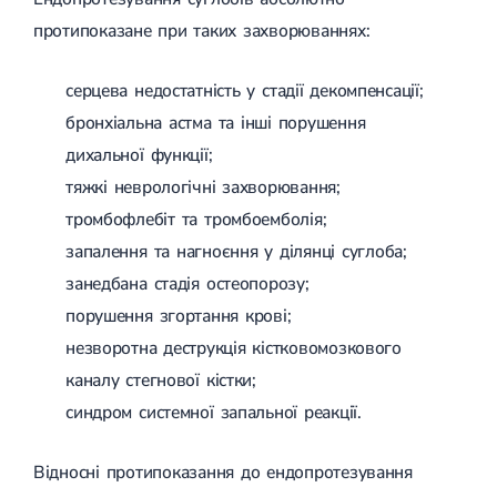
Лікування переломів щиколоток
протипоказане при таких захворюваннях:
Лікування переломів ключиці
Лікування переломів плеча
Лікування переломів передпліччя
серцева недостатність у стадії декомпенсації;
Лікування переломів кісток тазу
бронхіальна астма та інші порушення
Іммобілізація
Лікування переломів шийки стегна і стегнової кістки
дихальної функції;
Лікування переломів гомілки
тяжкі неврологічні захворювання;
Лікування переломів п'яти
Полиостеоартроз
тромбофлебіт та тромбоемболія;
Протез синовіальної рідини
запалення та нагноєння у ділянці суглоба;
PRP-терапія
занедбана стадія остеопорозу;
Розрив зв'язок
Розрив зв'язок плечового суглобу
порушення згортання крові;
Розрив зв'язок ліктьового суглобу
незворотна деструкція кістковомозкового
Розрив зв'язок колінного суглоба
Розрив зв'язок гомілковостопного суглобу
каналу стегнової кістки;
Травми сухожиль та м'язів
синдром системної запальної реакції.
Ендокринологія
Відносні протипоказання до ендопротезування
Цукровий діабет
Цукровий діабет 1 типу