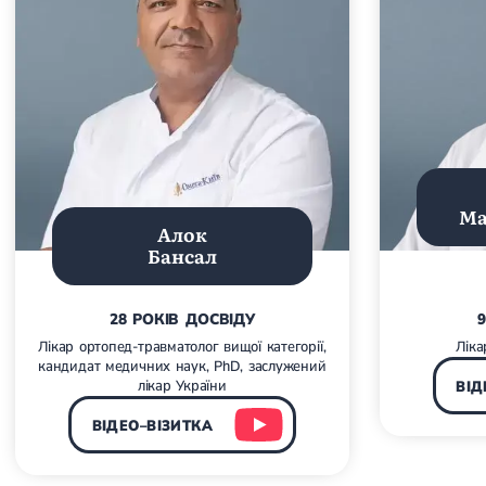
Магнітотерапія
Лазерна терапія
Реабілітація після перелому
Реабілітація
Реабілітація після вивиху
Реабілітація після ендопротезування
Реабілітація після артроскопії
Лікувальна фізкультура
Дерматологія
Ма
Алок
Масаж
Бансал
28 РОКІВ ДОСВІДУ
Лікар ортопед-травматолог вищої категорії,
Ліка
кандидат медичних наук, PhD, заслужений
лікар України
ВІД
ВІДЕО–ВІЗИТКА