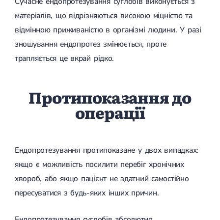
Сучасне ендопротезування суглобів виконується з
Гострі респіраторні захворювання (ГРЗ)
матеріалів, що відрізняються високою міцністю та
Бронхіт
Бронхіт у дітей
відмінною приживаністю в організмі людини. У разі
Обструктивний бронхіт
зношування ендопротез змінюється, проте
Хронічний бронхіт
Гострий бронхіт
трапляється це вкрай рідко.
Бронхіт у дорослих
ГРВІ
ГРВІ у дорослих
Протипоказання до
Грип
операції
Аденовірусна інфекція
Ротавірусна інфекція
Терапевтична допомога при вагітності
Ортопедія і травматологія
Ендопротезування протипоказане у двох випадках:
Асептичний некроз головки стегнової кістки
якщо є можливість посилити перебіг хронічних
Асептичний некроз таранної кістки
хвороб, або якщо пацієнт не здатний самостійно
Блокування суглоба
Бурсит
пересуватися з будь-яких інших причин.
Епікондиліт
Нестабільність суглоба
Переломи
Ендопротезування суглобів абсолютно