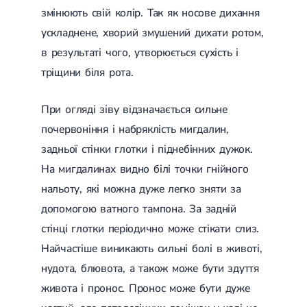
змінюють свій колір. Так як носове дихання
ускладнене, хворий змушений дихати ротом,
в результаті чого, утворюється сухість і
тріщини біля рота.
При огляді зіву відзначається сильне
почервоніння і набряклість мигдалин,
задньої стінки глотки і піднебінних дужок.
На мигдалинах видно білі точки гнійного
нальоту, які можна дуже легко зняти за
допомогою ватного тампона. За задній
стінці глотки періодично може стікати слиз.
Найчастіше виникають сильні болі в животі,
нудота, блювота, а також може бути здуття
живота і пронос. Пронос може бути дуже