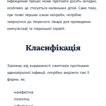
Інфекційний процес може протікати досить складно,
Спондилоартроз грудного відділу
Спондилоартроз хребта
особливо це стосується маленьких дітей. Саме тому,
Спондилоартроз поперекового відділу
при появі перших ознак хвороби, потрібно
Спондилоартроз шийного відділу
Артрит
звернутися до лікуючого лікаря для проведення
Гострий артрит
консультації та подальшої терапії.
Хронічний артрит
Артроз
Артроз кульшового суглоба
Класифікація
Артроз плечового суглоба
Артроз колінного суглоба
Артроз ліктьового суглоба
Артроз гомілковостопного суглобу
Міозит
Залежно від вираженості симптомів протікання
Міозит шиї
аденовірусної інфекції, потрібно виділити такі її
Міозит спини
Міозит грудної клітини
форми, як:
Радикуліт
Шийний радикуліт
маніфестна;
Дискогенний радикуліт
Міжреберна невралгія
латентна;
Попереково-крижовий радикуліт
субклінічна.
Грижі