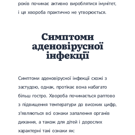
років починає активно вироблятися імунітет,
Магнітотерапія
Лазерна терапія
і ця хвороба практично не утворюється.
Реабілітація після перелому
Реабілітація
Реабілітація після вивиху
Реабілітація після ендопротезування
Симптоми
Реабілітація після артроскопії
Лікувальна фізкультура
аденовірусної
Дерматологія
інфекції
Масаж
Симптоми аденовірусної інфекції схожі з
застудою, однак, протікає вона набагато
більш гостро. Хвороба починається раптово
з підвищення температури до високих цифр,
з'являються всі ознаки запалення органів
дихання, а також для дітей і дорослих
характерні такі ознаки як: