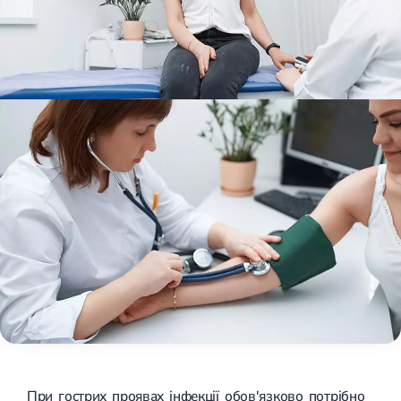
При гострих проявах інфекції обов'язково потрібно