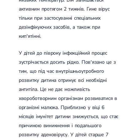
Цукровий діабет 2 типу
активним протягом 2 тижнів. Гине вірус
Нецукровий діабет
тільки при застосуванні спеціальних
Школа діабету
Зоб
дезінфікуючих засобів, а також при
Дифузний токсичний зоб (Базедова хвороба)
кип'ятінні.
Вузловий зоб
Дифузний зоб
Тиреоїдит
У дітей до півроку інфекційний процес
Підгострий тиреоїдит
зустрічається досить рідко. Пов'язано це з
Аутоиммунный тиреоидит
Хронічний тиреоїдит
тим, що під час внутрішньоутробного
Гіпертиреоз
розвитку дитина отримує всі необхідні
Гіпотиреоз
Хвороба Іценко-Кушинга
антитіла. Це не дає можливість
Гіпоталамічний синдром
хвороботворним організмам розвиватися в
Гірсутизм
Кіста щитовидної залози
організмі малюка. Приблизно у віці 6
Метаболічний синдром
місяців імунітет дитини знижується, що стає
Ожиріння
Наднирковозалозна недостатність (хвороба Аддісона)
причиною виникнення і подальшого
Ультразвукова терапія
розвитку аденовірусу. У дітей старше 7
Фізіотерапія
Ударно-хвильова терапія