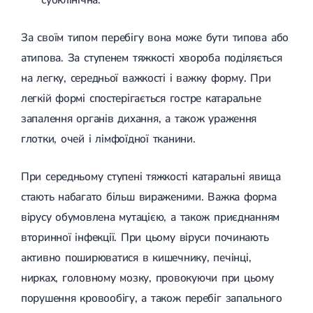
Лікування грижі диска
Лікування міжхребцевої грижі
За своїм типом перебігу вона може бути типова або
Грижа хребта
Протрузія дисків
атипова. За ступенем тяжкості хвороба поділяється
Протрузія дисків попереково-крижового відділу
на легку, середньої важкості і важку форму. При
Протрузія міжхребцевих дисків
легкій формі спостерігається гостре катаральне
Протрузія шийного відділу
запалення органів дихання, а також ураження
Кардіологія
глотки, очей і лімфоїдної тканини.
Хвороби серця
Брадикардія
Тахікардія
При середньому ступені тяжкості катаральні явища
Ішемічна хвороба серця
стають набагато більш вираженими. Важка форма
Інфаркт міокарда
вірусу обумовлена ​​мутацією, а також приєднанням
Міокардит
Інфекційний ендокардит
вторинної інфекції. При цьому віруси починають
Нейроциркуляторна дистонія
активно поширюватися в кишечнику, печінці,
Нейроциркуляторна дистонія за гіпертонічним типом
Серцева недостатність
нирках, головному мозку, провокуючи при цьому
Вада серця
порушення кровообігу, а також перебіг запального
Мітральна вада серця