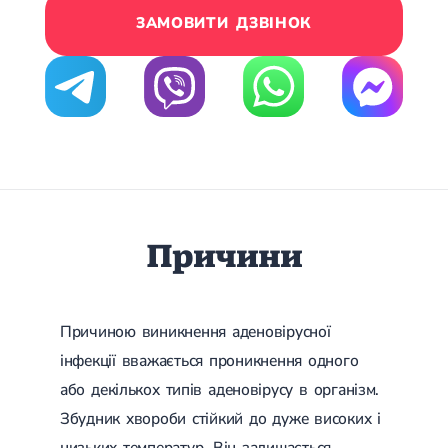
Лікування переломів щиколоток
ЗАМОВИТИ ДЗВІНОК
Лікування переломів ключиці
Лікування переломів плеча
Лікування переломів передпліччя
Лікування переломів кісток тазу
Іммобілізація
Лікування переломів шийки стегна і стегнової кістки
Лікування переломів гомілки
Лікування переломів п'яти
Полиостеоартроз
Протез синовіальної рідини
PRP-терапія
Причини
Розрив зв'язок
Розрив зв'язок плечового суглобу
Розрив зв'язок ліктьового суглобу
Розрив зв'язок колінного суглоба
Причиною виникнення аденовірусної
Розрив зв'язок гомілковостопного суглобу
Травми сухожиль та м'язів
інфекції вважається проникнення одного
або декількох типів аденовірусу в організм.
Ендокринологія
Збудник хвороби стійкий до дуже високих і
Цукровий діабет
низьких температур. Він залишається
Цукровий діабет 1 типу