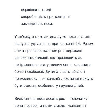
першіння в горлі;
хворобливість при ковтанні;
закладеність носа.
У зв'язку з цим, дитина дуже погано спить і
відчуває утруднення при ковтанні їжі. Разом
з тим проявляються помірно виражені
ознаки інтоксикації, що призводить до
погіршення апетиту, виникнення головного
болю і слабкості. Дитина стає слабкою і
примхливою. При сильній лихоманці можуть
бути судоми, особливо у грудних дітей.
Виділення з носа досить рясні, і спочатку
вони прозорі, а потім стають густішими і