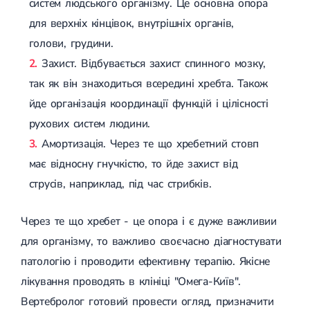
систем людського організму. Це основна опора
Лікування грижі диска
для верхніх кінцівок, внутрішніх органів,
Лікування міжхребцевої грижі
Грижа хребта
голови, грудини.
Протрузія дисків
Захист. Відбувається захист спинного мозку,
Протрузія дисків попереково-крижового відділу
так як він знаходиться всередині хребта. Також
Протрузія міжхребцевих дисків
Протрузія шийного відділу
йде організація координації функцій і цілісності
Кардіологія
рухових систем людини.
Амортизація. Через те що хребетний стовп
Хвороби серця
Брадикардія
має відносну гнучкістю, то йде захист від
Тахікардія
струсів, наприклад, під час стрибків.
Ішемічна хвороба серця
Інфаркт міокарда
Міокардит
Через те що хребет - це опора і є дуже важливии
Інфекційний ендокардит
для організму, то важливо своєчасно діагностувати
Нейроциркуляторна дистонія
Нейроциркуляторна дистонія за гіпертонічним типом
патологію і проводити ефективну терапію. Якісне
Серцева недостатність
лікування проводять в клініці "Омега-Київ".
Вада серця
Мітральна вада серця
Вертебролог готовий провести огляд, призначити