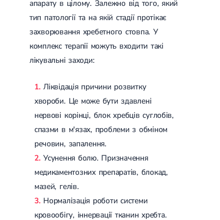
апарату в цілому. Залежно від того, який
Цукровий діабет 2 типу
тип патології та на якій стадії протікає
Нецукровий діабет
Школа діабету
захворювання хребетного стовпа. У
Зоб
комплекс терапії можуть входити такі
Дифузний токсичний зоб (Базедова хвороба)
Вузловий зоб
лікувальні заходи:
Дифузний зоб
Тиреоїдит
Ліквідація причини розвитку
Підгострий тиреоїдит
Аутоиммунный тиреоидит
хвороби. Це може бути здавлені
Хронічний тиреоїдит
нервові корінці, блок хребців суглобів,
Гіпертиреоз
Гіпотиреоз
спазми в м'язах, проблеми з обміном
Хвороба Іценко-Кушинга
речовин, запалення.
Гіпоталамічний синдром
Гірсутизм
Усунення болю. Призначення
Кіста щитовидної залози
медикаментозних препаратів, блокад,
Метаболічний синдром
мазей, гелів.
Ожиріння
Наднирковозалозна недостатність (хвороба Аддісона)
Нормалізація роботи системи
Ультразвукова терапія
Фізіотерапія
кровообігу, іннервації тканин хребта.
Ударно-хвильова терапія