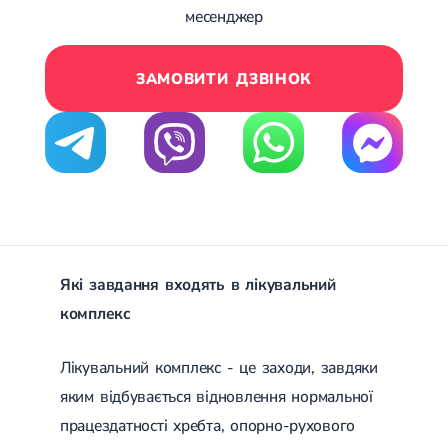
месенджер
Лікування переломів щиколоток
Лікування переломів ключиці
Лікування переломів плеча
Лікування переломів передпліччя
ЗАМОВИТИ ДЗВІНОК
Лікування переломів кісток тазу
Іммобілізація
Лікування переломів шийки стегна і стегнової кістки
Лікування переломів гомілки
Лікування переломів п'яти
Полиостеоартроз
Протез синовіальної рідини
PRP-терапія
Розрив зв'язок
Розрив зв'язок плечового суглобу
Які завдання входять в лікувальний
Розрив зв'язок ліктьового суглобу
комплекс
Розрив зв'язок колінного суглоба
Розрив зв'язок гомілковостопного суглобу
Травми сухожиль та м'язів
Лікувальний комплекс - це заходи, завдяки
Ендокринологія
яким відбувається відновлення нормальної
працездатності хребта, опорно-рухового
Цукровий діабет
Цукровий діабет 1 типу