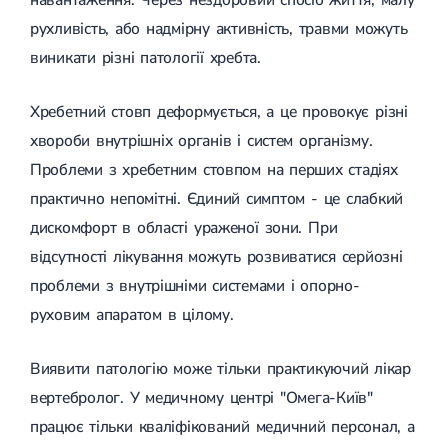
(ДППГ)
УЗД органів сечовивідної системи
Трофічні виразки
рухливість, або надмірну активність, травми можуть
Психогенне запаморочення
УЗД органів черевної порожнини
Мікросклеротерапія
виникати різні патології хребта.
Радикулопатія
УЗД нижньої порожнистої вени
Склеротерапія
Методики лікування
УЗД м'яких тканин
Ендовенозна лазерна коагуляція
Вертебрологія
Лікування хребта
УЗД лімфатичних вузлів
Лазерна операція вен
Хребетний стовп деформується, а це провокує різні
Остеохондроз
УЗД для дітей
Мініфлебектомія
Остеохондроз хребта
УЗД черевного відділу аорти
Кросектомія та короткий стрипінг
хвороби внутрішніх органів і систем організму.
Остеохондроз шийного відділу
Денситометрія
Видалення грижі
Проблеми з хребетним стовпом на перших стадіях
Абдомінальна хірургія
Остеохондроз грудного відділу
УЗД щитоподібної залози
Видалення пахової грижі
Остеохондроз поперекового відділу
Фолікулометрія
Видалення пупкової грижі
практично непомітні. Єдиний симптом - це слабкий
Наслідки травм хребта і кінцівок
УЗД простати
Видалення апендициту
дискомфорт в області ураженої зони. При
Сколіоз
Ехогідротубація
Радіохвильова хірургія
Амбулаторна хірургія
відсутності лікування можуть розвиватися серйозні
Сколіоз першого ступеня
УЗД вад плоду
Сколіоз другого ступеня
УЗД нирок
проблеми з внутрішніми системами і опорно-
Сколіоз шийного відділу
УЗД мошонки
Малоінвазивна ендоскопічна хірургія
руховим апаратом в цілому.
Лівобічний сколіоз
УЗД молочних залоз
Спондильоз
УЗД сечового міхура
Підготовка до операції
Спондильоз грудного відділу
УЗД малого таза
Виявити патологію може тільки практикуючий лікар
Спондильоз поперекового відділу
УЗД при вагітності
вертебролог. У медичному центрі "Омега-Київ"
Шийний спондильоз
Електроенцефалографія (ЕЕГ)
Спондильоз хребта
працює тільки кваліфікований медичний персонал, а
Спондилоартроз