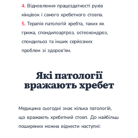
Магнітотерапія
Відновлення працездатності рухів
Лазерна терапія
кінцівок і самого хребетного стовпа.
Реабілітація після перелому
Реабілітація
Реабілітація після вивиху
Терапія патологій хребта, таких як
Реабілітація після ендопротезування
грижа, спондилоартроз, остеохондроз,
Реабілітація після артроскопії
Лікувальна фізкультура
спондильоз та інших серйозних
проблем зі здоров'ям.
Дерматологія
Масаж
Які патології
вражають хребет
Медицина сьогодні знає кілька патологій,
що вражають хребетний стовп. До найбільш
поширених можна віднести наступні: