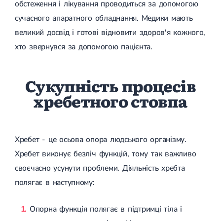
обстеження і лікування проводиться за допомогою
Спондилоартроз грудного відділу
Спондилоартроз хребта
сучасного апаратного обладнання. Медики мають
Спондилоартроз поперекового відділу
великий досвід і готові відновити здоров'я кожного,
Спондилоартроз шийного відділу
Артрит
хто звернувся за допомогою пацієнта.
Гострий артрит
Хронічний артрит
Артроз
Сукупність процесів
Артроз кульшового суглоба
Артроз плечового суглоба
хребетного стовпа
Артроз колінного суглоба
Артроз ліктьового суглоба
Артроз гомілковостопного суглобу
Міозит
Хребет - це осьова опора людського організму.
Міозит шиї
Міозит спини
Хребет виконує безліч функцій, тому так важливо
Міозит грудної клітини
своєчасно усунути проблеми. Діяльність хребта
Радикуліт
полягає в наступному:
Шийний радикуліт
Дискогенний радикуліт
Міжреберна невралгія
Опорна функція полягає в підтримці тіла і
Попереково-крижовий радикуліт
Грижі