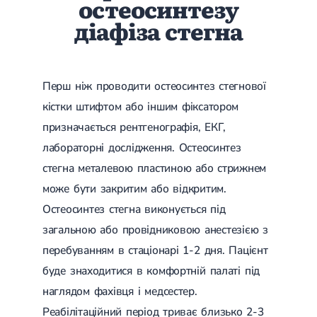
остеосинтезу
Лікування переломів щиколоток
діафіза стегна
Лікування переломів ключиці
Лікування переломів плеча
Лікування переломів передпліччя
Лікування переломів кісток тазу
Іммобілізація
Перш ніж проводити остеосинтез стегнової
Лікування переломів шийки стегна і стегнової кістки
кістки штифтом або іншим фіксатором
Лікування переломів гомілки
Лікування переломів п'яти
призначається рентгенографія, ЕКГ,
Полиостеоартроз
лабораторні дослідження. Остеосинтез
Протез синовіальної рідини
стегна металевою пластиною або стрижнем
PRP-терапія
Розрив зв'язок
може бути закритим або відкритим.
Розрив зв'язок плечового суглобу
Остеосинтез стегна виконується під
Розрив зв'язок ліктьового суглобу
Розрив зв'язок колінного суглоба
загальною або провідниковою анестезією з
Розрив зв'язок гомілковостопного суглобу
перебуванням в стаціонарі 1-2 дня. Пацієнт
Травми сухожиль та м'язів
буде знаходитися в комфортній палаті під
Ендокринологія
наглядом фахівця і медсестер.
Цукровий діабет
Реабілітаційний період триває близько 2-3
Цукровий діабет 1 типу