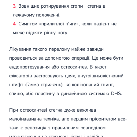
Спондилоартроз грудного відділу
Зовнішнє ротирування стопи і стегна в
Спондилоартроз хребта
лежачому положенні.
Спондилоартроз поперекового відділу
Спондилоартроз шийного відділу
Симптом «прилиплої п'яти», коли пацієнт не
Артрит
може підняти рівну ногу.
Гострий артрит
Хронічний артрит
Артроз
Лікування такого перелому майже завжди
Артроз кульшового суглоба
проводиться за допомогою операції. Це може бути
Артроз плечового суглоба
Артроз колінного суглоба
ендопротезування або остеосинтез. В якості
Артроз ліктьового суглоба
фіксаторів застосовують цвях, внутрішньокістковий
Артроз гомілковостопного суглобу
Міозит
штифт (Гамма стрижень), конюлірований гвинт,
Міозит шиї
спицю, або пластину з динамічною системою DHS.
Міозит спини
Міозит грудної клітини
Радикуліт
При остеосинтезі стегна дуже важлива
Шийний радикуліт
малоінвазивна техніка, але першим пріоритетом все-
Дискогенний радикуліт
Міжреберна невралгія
таки є репозиція з правильним розподілом
Попереково-крижовий радикуліт
навантаження на стегнову кістку і надійна
Грижі