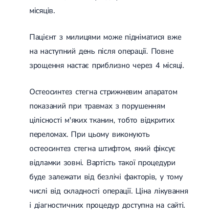
Цукровий діабет 2 типу
місяців.
Нецукровий діабет
Школа діабету
Пацієнт з милицями може підніматися вже
Зоб
Дифузний токсичний зоб (Базедова хвороба)
на наступний день після операції. Повне
Вузловий зоб
зрощення настає приблизно через 4 місяці.
Дифузний зоб
Тиреоїдит
Підгострий тиреоїдит
Остеосинтез стегна стрижневим апаратом
Аутоиммунный тиреоидит
показаний при травмах з порушенням
Хронічний тиреоїдит
Гіпертиреоз
цілісності м'яких тканин, тобто відкритих
Гіпотиреоз
переломах. При цьому виконують
Хвороба Іценко-Кушинга
Гіпоталамічний синдром
остеосинтез стегна штифтом, який фіксує
Гірсутизм
відламки зовні. Вартість такої процедури
Кіста щитовидної залози
Метаболічний синдром
буде залежати від безлічі факторів, у тому
Ожиріння
числі від складності операції. Ціна лікування
Наднирковозалозна недостатність (хвороба Аддісона)
і діагностичних процедур доступна на сайті.
Ультразвукова терапія
Фізіотерапія
Ударно-хвильова терапія