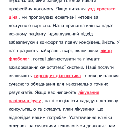
персоналом, який завжди готовий надати
професійну допомогу. Якщо питання
узд простати
ціна
, ми пропонуємо ефективні методи за
доступною вартістю. Наша приватна клініка надає
кожному пацієнту індивідуальний підхід,
забезпечуючи комфорт та повну конфіденційність. У
нас працюють найкращі лікарі, включаючи
лікар
флеболог
, готові діагностувати та лікувати
захворювання сечостатевої системи. Наші послуги
включають
тиреоїдит діагностика
з використанням
сучасного обладнання для максимально точних
результатів. Якщо вас непокоїть
лікування
папіломавірусу
, наші спеціалісти нададуть детальну
консультацію та складуть план лікування, що
відповідає вашим потребам. Устаткування клініки
omegamc.ua сучасними технологіями дозволяє нам