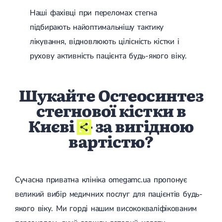
Магнітотерапія
Наші фахівці при переломах стегна
Лазерна терапія
Реабілітація після перелому
підбирають найоптимальнішу тактику
Реабілітація
Реабілітація після вивиху
лікування, відновлюють цілісність кістки і
Реабілітація після ендопротезування
Реабілітація після артроскопії
рухову активність пацієнта будь-якого віку.
Лікувальна фізкультура
Дерматологія
Шукайте Остеосинтез
стегнової кістки в
Масаж
Києві
- за вигідною
вартістю?
Сучасна приватна клініка omegamc.ua пропонує
великий вибір медичних послуг для пацієнтів будь-
якого віку. Ми горді нашим висококваліфікованим