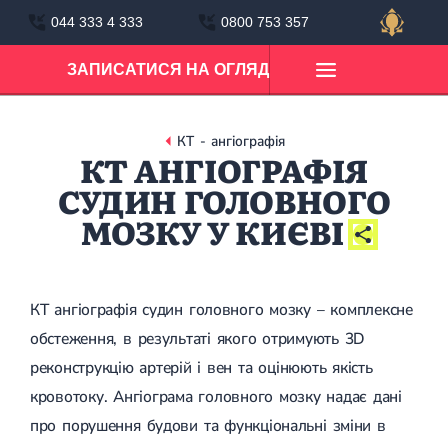
044 333 4 333
0800 753 357
ЗАПИСАТИСЯ НА ОГЛЯД
Поліклініка
Діагностика
Операційна
Лабораторія
Контакти
Захворювання шийки матки
МРТ Лівий берег
Естетична гінекологія
КТ - ангіографія
Гінекологія
МРТ
Оперативна
Лабораторія
Відділення
Ерозія шийки матки
КТ Лівий берег
Малоінвазивна перінеопластика
КТ АНГІОГРАФІЯ
гінекологія
на Малишка
Папілома
МРТ хребта Лівий берег
Лабіопластика
МРТ голови
Загальний аналіз крові
СУДИН ГОЛОВНОГО
Дисплазія шийки матки
МРТ колінного суглоба Лівий берег
Інтимний філлінг
Загальноклінічні
МРТ головного мозку
Загальний аналіз сечі
Цервіцит
МРТ плечового суглоба Лівий берег
Аугментація точки-G
дослідження
МРТ судин головного мозку
Аналіз еякуляту
МОЗКУ У КИЄВІ
Кріодеструкція шийки матки
МРТ голови Лівий берег
Діспорт-терапія при вагінізмі
МРТ гіпофіза (турецького сідла)
Статеві інфекції
МРТ головного мозку Лівий берег
Пілінг інтимних зон
МРТ очних орбіт
Імунохімічні дослідження
Хламідіоз
МРТ черевної порожнини Лівий берег
Доброякісні пухлини матки
МРТ пазух носа
Уреаплазмоз
КТ легень Лівий берег
Видалення лейоміоми матки
МРТ внутрішнього вуха і мостомозочкового кута
Генітальний герпес
КТ грудної клітки Лівий берег
Видалення поліпа матки
КТ ангіографія судин головного мозку – комплексне
Біохімічні дослідження
МРТ м'яких тканин шиї
Цитомегаловірус
КТ пазух носа Лівий берег
Лапароскопія
МРТ головного мозку і гіпофізу
обстеження, в результаті якого отримують 3D
Гонококк
Гінеколог Лівий берег
Вагінальні операції
МРТ головного мозку і навколоносових пазух і порожнини
Імуноферментні дослідження
реконструкцію артерій і вен та оцінюють якість
Мікоплазмоз
Гінеколог ендокринолог Лівий берег
Лапаротомія
носа
Кандидоз
Операція при позаматкової вагітності
кровотоку. Ангіограма головного мозку надає дані
МРТ головного мозку і орбіт
Відділення на Володимирській
Трихомоніаз
Гістероскопія
Молекулярно-біологічні дослідження
МРТ головного мозку і внутрішнього вуха
про порушення будови та функціональні зміни в
Гарднерельоз
Конізація шийки матки
МРТ головного мозку при епілепсії
Лабораторія на Троєщині
Гормональні порушення
Видалення парауретральної кісти