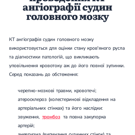
Запальні захворювання
ангіографії судин
Пошкодження сухожиль пальців
КТ-ангіографія легеневих артерій
Уретрит
Пластика задньої хрестоподібної зв'язки (ЗХЗ)
КТ черевної порожнини
головного мозку
Баланопостит
Мозаїчна пластика хряща
КТ-ентерографія
Везикуліт
Пластика передньої хрестоподібної зв'язки
КТ матки і придатків
Орхіт
Контрактура Дюпюітрена
КТ печінки, селезінки, підшлункової залози, шлунка
Епідидиміт
КТ-колонографія
ТУР сечового міхура
Цистит
Оперативна
КТ ангіографія судин головного мозку
КТ нирок та сечового міхура
Лейкоплакія сечового міхура
Інфекційні захворювання
урологія
КТ передміхурової залози і сім'яних пухирців
Варикоцеле
використовується для оцінки стану кров'яного русла
Мікоплазмоз
КТ-волюметрія печінки
Поліп уретри
Кандидоз
та діагностики патологій, що викликають
КТ голови
Видалення аденоми простати
Гарднерельоз
КТ щелепно-лицьової ділянки, дентальне
Обрізання у чоловіків
уповільнення кровотоку аж до його повної зупинки.
Трихомоніаз
КТ головного мозку
Пластика вуздечки крайньої плоті
Гонорея
Серед показань до обстеження:
КТ навколоносових пазух і порожнини носа
Операція Бергмана
Генітальний герпес
КТ очних орбіт
Цистоскопія
Цитомегаловірус
КТ скроневих кісток
Анальна тріщина
черепно-мозкові травми, кровотечі;
Папіломавірус
Проктологія
КТ органів грудної порожнини
Видалення анальної тріщини
Сечокам'яна хвороба
атеросклероз (холестеринові відкладення на
КТ грудної клітини
Парапроктит
Консультація сексопатолога
КТ легенів
Гострий парапроктит
артеріальних стінках) та його наслідки:
Консультація уролога онлайн
КТ середостіння
Оперативне лікування парапроктиту
Консультація андролога
звуження,
тромбоз
та повна закупорка
КТ легенів з низькою дозою
Геморой
Чоловіче безпліддя
КТ хребта
Геморой операція
артерій;
Сексуальні розлади
КТ грудного відділу хребта
Видалення геморою лазером
аневризма (випинання судинних стінок) та