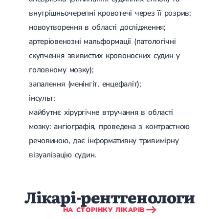
КТ крижів і куприка
Поліпи прямої кишки
Неврологія
КТ попереково-крижового відділу хребта
Видалення поліпа прямої кишки
внутрішньочерепні кровотечі через її розрив;
Вегето-судинна дистонія
КТ шийного відділу хребта
Закреп
новоутворення в області дослідження;
Захворювання периферичних нервів і гангліїв
КТ суглобів
Варикоз
Флебологія
артеріовенозні мальформації (патологічні
Мігрень
КТ тазостегнових суглобів
Варикоз верхніх кінцівок
Невралгія, невропатія черепно-мозкових нервів
КТ гомілковостопних суглобів, стоп
Варикоз на ногах
скупчення звивистих кровоносних судин у
Наслідки черепно-мозкових травм
КТ колінних суглобів
Варикоз малого таза
головному мозку);
Енцефалопатія
КТ крижово-клубового зчленування
Судинні зірочки
Дисциркуляторна енцефалопатія
КТ променезап'ясткових суглобів, кистей
Видалення судинної сітки
запалення (менінгіт, енцефаліт);
Дисметаболічна енцефалопатія
КТ ліктьових суглобів
Тромбоз
інсульт;
Посттравматична енцефалопатія
КТ плечових суглобів
Венозна недостатність
Токсична енцефалопатія
КТ онкоскрінінг всього тіла
Посттромбофлебітичний синдром
майбутнє хірургічне втручання в області
Нейроінфекція
Підготовка для МСКТ
Тромбоз клубової вени
мозку: ангіографія, проведена з контрастною
Герпес 1 та 2 типу
УЗД статевого члена
Тромбоз яремної вени
УЗД-
Вірус Епштейна-Барр
УЗД суглобів
Гострий тромбоз
речовиною, дає інформативну тривимірну
діагностика
ToRCH-інфекції (ТОРЧ-інфекції)
УЗД судин верхніх кінцівок
Ілеофеморальний тромбоз
візуалізацію судин.
Токсоплазмоз
УЗД судин нижніх кінцівок
Тромбоз підколінної вени
Головний біль
УЗД судин голови та шиї
Синдром Педжета-Шреттера
Головний біль напруги
УЗД слинних залоз
Тромбофлебіт
Болі у шиї
УЗД серця (ехокардіоскопія)
Гострий тромбофлебіт
Лікарі-рентгенологи
Біль у спині
УЗД портальної вени
Тромбофлебіт поверхневих вен
Запаморочення
УЗД плевральних порожнин
Флебіт
НА СТОРІНКУ ЛІКАРІВ
Доброякісне пароксизмальное позиційне запаморочення
УЗД органів заочеревинного простору
Венозний застій