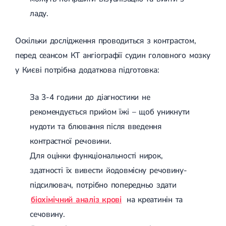
Магнітотерапія
ладу.
Лазерна терапія
Реабілітація після перелому
Реабілітація
Реабілітація після вивиху
Оскільки дослідження проводиться з контрастом,
Реабілітація після ендопротезування
перед сеансом КТ ангіографії судин головного мозку
Реабілітація після артроскопії
Лікувальна фізкультура
у Києві потрібна додаткова підготовка:
Дерматологія
За 3-4 години до діагностики не
Масаж
рекомендується прийом їжі – щоб уникнути
нудоти та блювання після введення
контрастної речовини.
Для оцінки функціональності нирок,
здатності їх вивести йодовмісну речовину-
підсилювач, потрібно попередньо здати
біохімічний аналіз крові
на креатинін та
сечовину.