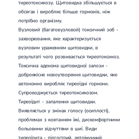
Набуті вади серця
тиреотоксикозу. Щитовидка збільшується в
Аритмія
обсягах і виробляє більше гормонів, ніж
Синусова аритмія
Миготлива аритмія
потрібно організму.
Екстрасистолічна аритмія
Вузловий (багатовузловой) токсичний зоб -
Стенокардія
Вазоспастична стенокардія
захворювання, яке характеризується
Електрокардіограма (ЕКГ)
вузловим ураженням щитовидки, в
Кардіологія клімактеричного періоду
результаті чого розвивається тиреотоксикоз.
Кардіологія при веденні вагітності
Гіпертонія
Токсична аденома щитовидної залози -
Симптоматична артеріальна гіпертензія
доброякісне новоутворення щитовидки, яке
Жовчнокам'яна хвороба (ЖКХ)
Терапія
Лікування жовчнокам'яної хвороби
автономно виробляє тиреоїдні гормони.
Камені у жовчному міхурі
Супроводжується тиреотоксикозом.
Панкреатит
Реактивний панкреатит
Тиреоїдит - запалення щитовидки.
Гострий панкреатит
Виявляється у змінах голосу (осиплості),
Хронічний панкреатит
Холецистит
проблемах з ковтанням їжі, дискомфортними
Калькульозний холецистит
больовими відчуттями в шиї. Види
Гострий холецистит
тиреоїдита - підгострий, автоімунний,
Безкам'яний холецистит