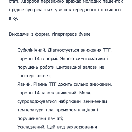
статі. Хвороба переважно вражає молодих пацієнток
Спондилоартроз грудного відділу
Спондилоартроз хребта
і рідше зустрічається у жінок середнього і похилого
Спондилоартроз поперекового відділу
віку.
Спондилоартроз шийного відділу
Артрит
Гострий артрит
Виходячи з форми, гіпертиреоз буває:
Хронічний артрит
Артроз
Субклінічний. Діагностується зниження ТТГ,
Артроз кульшового суглоба
Артроз плечового суглоба
гормон Т4 в нормі. Явною симптоматики і
Артроз колінного суглоба
порушень роботи щитовидної залози не
Артроз ліктьового суглоба
Артроз гомілковостопного суглобу
спостерігається;
Міозит
Явний. Рівень ТТГ досить сильно знижений,
Міозит шиї
Міозит спини
гормон Т4 також знижений. Може
Міозит грудної клітини
супроводжуватися набряками, зниженням
Радикуліт
Шийний радикуліт
температури тіла, тремором кінцівок і
Дискогенний радикуліт
порушеннями пам'яті;
Міжреберна невралгія
Попереково-крижовий радикуліт
Ускладнений. Цей вид захворювання
Грижі