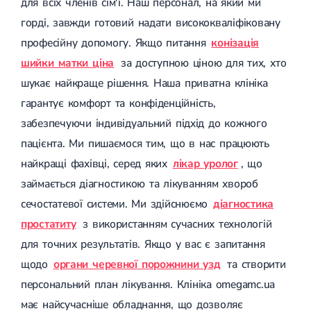
для всіх членів сім'ї. Наш персонал, на який ми
горді, завжди готовий надати висококваліфіковану
професійну допомогу. Якщо питання
конізація
шийки матки ціна
за доступною ціною для тих, хто
шукає найкраще рішення. Наша приватна клініка
гарантує комфорт та конфіденційність,
забезпечуючи індивідуальний підхід до кожного
пацієнта. Ми пишаємося тим, що в нас працюють
найкращі фахівці, серед яких
лікар уролог
, що
займається діагностикою та лікуванням хвороб
сечостатевої системи. Ми здійснюємо
діагностика
простатиту
з використанням сучасних технологій
для точних результатів. Якщо у вас є запитання
щодо
органи черевної порожнини узд
та створити
персональний план лікування. Клініка omegamc.ua
має найсучасніше обладнання, що дозволяє