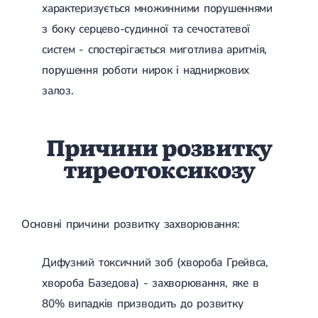
характеризується множинними порушеннями
Лікування грижі диска
з боку серцево-судинної та сечостатевої
Лікування міжхребцевої грижі
Грижа хребта
систем - спостерігається миготлива аритмія,
Протрузія дисків
порушення роботи нирок і надниркових
Протрузія дисків попереково-крижового відділу
Протрузія міжхребцевих дисків
залоз.
Протрузія шийного відділу
Кардіологія
Причини розвитку
Хвороби серця
тиреотоксикозу
Брадикардія
Тахікардія
Ішемічна хвороба серця
Інфаркт міокарда
Міокардит
Основні причини розвитку захворювання:
Інфекційний ендокардит
Нейроциркуляторна дистонія
Дифузний токсичний зоб (хвороба Грейвса,
Нейроциркуляторна дистонія за гіпертонічним типом
Серцева недостатність
хвороба Базедова) - захворювання, яке в
Вада серця
80% випадків призводить до розвитку
Мітральна вада серця