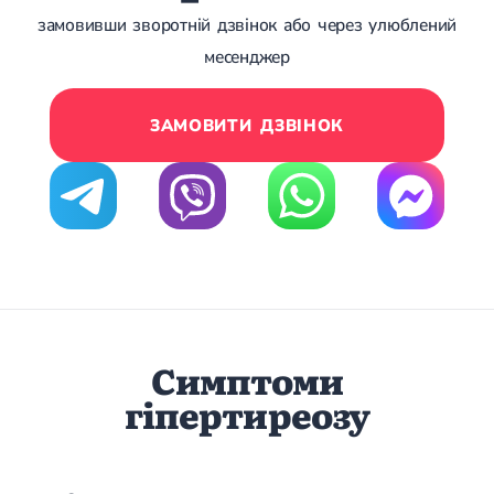
Магнітотерапія
замовивши зворотній дзвінок або через улюблений
Лазерна терапія
месенджер
Реабілітація після перелому
Реабілітація
Реабілітація після вивиху
Реабілітація після ендопротезування
Реабілітація після артроскопії
ЗАМОВИТИ ДЗВІНОК
Лікувальна фізкультура
Дерматологія
Масаж
Симптоми
гіпертиреозу