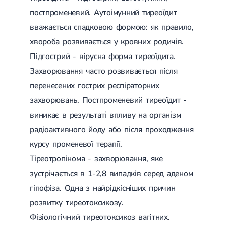
Гострі респіраторні захворювання (ГРЗ)
постпроменевий. Аутоімунний тиреоїдит
Бронхіт
вважається спадковою формою: як правило,
Бронхіт у дітей
Обструктивний бронхіт
хвороба розвивається у кровних родичів.
Хронічний бронхіт
Підгострий - вірусна форма тиреоїдита.
Гострий бронхіт
Бронхіт у дорослих
Захворювання часто розвивається після
ГРВІ
перенесених гострих респіраторних
ГРВІ у дорослих
Грип
захворювань. Постпроменевий тиреоїдит -
Аденовірусна інфекція
виникає в результаті впливу на організм
Ротавірусна інфекція
Терапевтична допомога при вагітності
радіоактивного йоду або після проходження
курсу променевої терапії.
Ортопедія і травматологія
Тіреотропінома - захворювання, яке
Асептичний некроз головки стегнової кістки
зустрічається в 1-2,8 випадків серед аденом
Асептичний некроз таранної кістки
Блокування суглоба
гіпофіза. Одна з найрідкісніших причин
Бурсит
розвитку тиреотоксикозу.
Епікондиліт
Нестабільність суглоба
Фізіологічний тиреотоксикоз вагітних.
Переломи