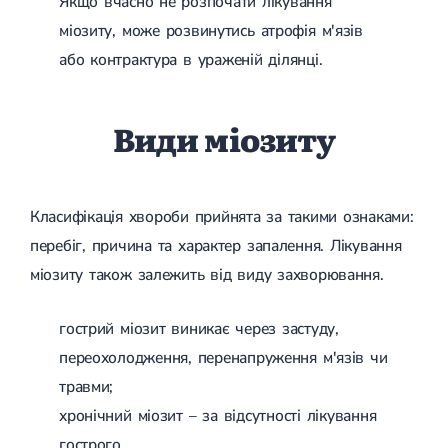
Якщо вчасно не розпочати лікування
Лікування грижі диска
міозиту, може розвинутись атрофія м'язів
Лікування міжхребцевої грижі
або контрактура в ураженій ділянці.
Грижа хребта
Протрузія дисків
Протрузія дисків попереково-крижового відділу
Протрузія міжхребцевих дисків
Види міозиту
Протрузія шийного відділу
Кардіологія
Хвороби серця
Класифікація хвороби прийнята за такими ознаками:
Брадикардія
перебіг, причина та характер запалення. Лікування
Тахікардія
Ішемічна хвороба серця
міозиту також залежить від виду захворювання.
Інфаркт міокарда
Міокардит
гострий міозит виникає через застуду,
Інфекційний ендокардит
Нейроциркуляторна дистонія
переохолодження, перенапруження м'язів чи
Нейроциркуляторна дистонія за гіпертонічним типом
травми;
Серцева недостатність
Вада серця
хронічний міозит – за відсутності лікування
Мітральна вада серця
гострого.