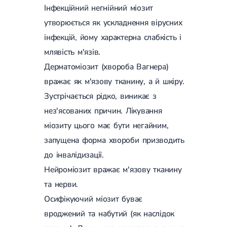
Магнітотерапія
Інфекційний негнійний міозит
Лазерна терапія
утворюється як ускладнення вірусних
Реабілітація після перелому
Реабілітація
Реабілітація після вивиху
інфекцій, йому характерна слабкість і
Реабілітація після ендопротезування
млявість м'язів.
Реабілітація після артроскопії
Дерматоміозит (хвороба Вагнера)
Лікувальна фізкультура
вражає як м'язову тканину, а й шкіру.
Дерматологія
Зустрічається рідко, виникає з
Масаж
нез'ясованих причин. Лікування
міозиту цього має бути негайним,
запущена форма хвороби призводить
до інвалідизації.
Нейроміозит вражає м'язову тканину
та нерви.
Осифікуючий міозит буває
вроджений та набутий (як наслідок