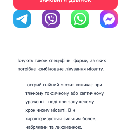
ЗАМОВИТИ ДЗВІНОК
Цукровий діабет 2 типу
Нецукровий діабет
Школа діабету
Зоб
Дифузний токсичний зоб (Базедова хвороба)
Вузловий зоб
Дифузний зоб
Тиреоїдит
Підгострий тиреоїдит
Аутоиммунный тиреоидит
Існують також специфічні форми, за яких
Хронічний тиреоїдит
потрібне комбіноване лікування міозиту.
Гіпертиреоз
Гіпотиреоз
Хвороба Іценко-Кушинга
Гострий гнійний міозит виникає при
Гіпоталамічний синдром
тяжкому токсичному або септичному
Гірсутизм
Кіста щитовидної залози
ураженні, іноді при запущеному
Метаболічний синдром
хронічному міозиті. Він
Ожиріння
Наднирковозалозна недостатність (хвороба Аддісона)
характеризується сильним болем,
Ультразвукова терапія
набряками та лихоманкою.
Фізіотерапія
Ударно-хвильова терапія