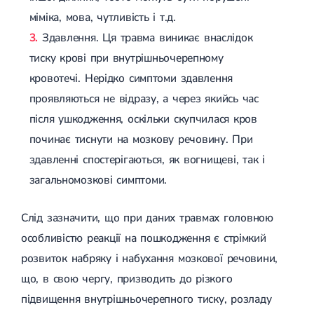
Гострі респіраторні захворювання (ГРЗ)
міміка, мова, чутливість і т.д.
Бронхіт
Здавлення. Ця травма виникає внаслідок
Бронхіт у дітей
Обструктивний бронхіт
тиску крові при внутрішньочерепному
Хронічний бронхіт
кровотечі. Нерідко симптоми здавлення
Гострий бронхіт
Бронхіт у дорослих
проявляються не відразу, а через якийсь час
ГРВІ
після ушкодження, оскільки скупчилася кров
ГРВІ у дорослих
Грип
починає тиснути на мозкову речовину. При
Аденовірусна інфекція
здавленні спостерігаються, як вогнищеві, так і
Ротавірусна інфекція
Терапевтична допомога при вагітності
загальномозкові симптоми.
Ортопедія і травматологія
Слід зазначити, що при даних травмах головною
Асептичний некроз головки стегнової кістки
особливістю реакції на пошкодження є стрімкий
Асептичний некроз таранної кістки
Блокування суглоба
розвиток набряку і набухання мозкової речовини,
Бурсит
що, в свою чергу, призводить до різкого
Епікондиліт
Нестабільність суглоба
підвищення внутрішньочерепного тиску, розладу
Переломи