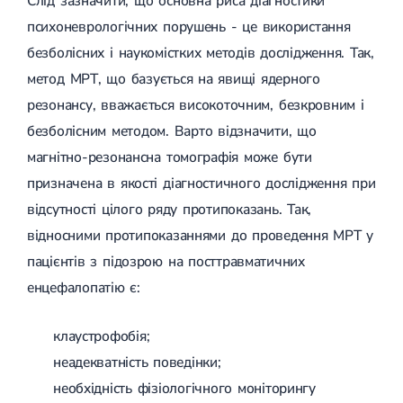
Слід зазначити, що основна риса діагностики
психоневрологічних порушень - це використання
безболісних і наукомістких методів дослідження. Так,
метод МРТ, що базується на явищі ядерного
резонансу, вважається високоточним, безкровним і
безболісним методом. Варто відзначити, що
магнітно-резонансна томографія може бути
призначена в якості діагностичного дослідження при
відсутності цілого ряду протипоказань. Так,
відносними протипоказаннями до проведення МРТ у
пацієнтів з підозрою на посттравматичних
енцефалопатію є:
клаустрофобія;
неадекватність поведінки;
необхідність фізіологічного моніторингу