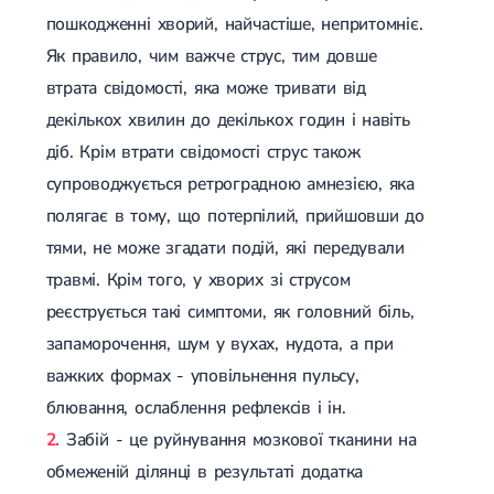
пошкодженні хворий, найчастіше, непритомніє.
Лікування грижі диска
Лікування міжхребцевої грижі
Як правило, чим важче струс, тим довше
Грижа хребта
втрата свідомості, яка може тривати від
Протрузія дисків
Протрузія дисків попереково-крижового відділу
декількох хвилин до декількох годин і навіть
Протрузія міжхребцевих дисків
діб. Крім втрати свідомості струс також
Протрузія шийного відділу
супроводжується ретроградною амнезією, яка
Кардіологія
полягає в тому, що потерпілий, прийшовши до
Хвороби серця
тями, не може згадати подій, які передували
Брадикардія
Тахікардія
травмі. Крім того, у хворих зі струсом
Ішемічна хвороба серця
реєструється такі симптоми, як головний біль,
Інфаркт міокарда
запаморочення, шум у вухах, нудота, а при
Міокардит
Інфекційний ендокардит
важких формах - уповільнення пульсу,
Нейроциркуляторна дистонія
блювання, ослаблення рефлексів і ін.
Нейроциркуляторна дистонія за гіпертонічним типом
Серцева недостатність
Забій - це руйнування мозкової тканини на
Вада серця
обмеженій ділянці в результаті додатка
Мітральна вада серця