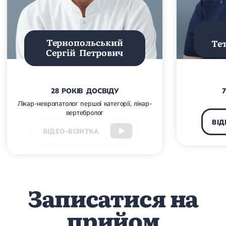
Магнітотерапія
Лазерна терапія
Реабілітація після перелому
Реабілітація
Реабілітація після вивиху
Тернопольський
Те
Реабілітація після ендопротезування
Сергій Петрович
Реабілітація після артроскопії
Лікувальна фізкультура
Дерматологія
28 РОКІВ ДОСВІДУ
Лікар-невропатолог першої категорії, лікар-
Масаж
вертебролог
ВІД
ВІДЕО–ВІЗИТКА
Записатися на
прийом