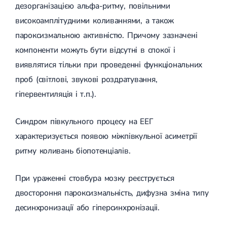
дезорганізацією альфа-ритму, повільними
високоамплітудними коливаннями, а також
пароксизмальною активністю. Причому зазначені
компоненти можуть бути відсутні в спокої і
виявлятися тільки при проведенні функціональних
проб (світлові, звукові роздратування,
гіпервентиляція і т.п.).
Синдром півкульного процесу на ЕЕГ
характеризується появою міжпівкульної асиметрії
ритму коливань біопотенціалів.
При ураженні стовбура мозку реєструється
двостороння пароксизмальність, дифузна зміна типу
десинхронизації або гіперсинхронізаціі.