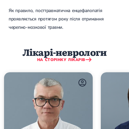
Цукровий діабет 2 типу
Як правило, посттравматична енцефалопатія
Нецукровий діабет
Школа діабету
проявляється протягом року після отримання
Зоб
черепно-мозкової травми.
Дифузний токсичний зоб (Базедова хвороба)
Вузловий зоб
Дифузний зоб
Тиреоїдит
Лікарі-неврологи
Підгострий тиреоїдит
Аутоиммунный тиреоидит
НА СТОРІНКУ ЛІКАРІВ
Хронічний тиреоїдит
Гіпертиреоз
Гіпотиреоз
Хвороба Іценко-Кушинга
Гіпоталамічний синдром
Гірсутизм
Кіста щитовидної залози
Метаболічний синдром
Ожиріння
Наднирковозалозна недостатність (хвороба Аддісона)
Ультразвукова терапія
Фізіотерапія
Ударно-хвильова терапія