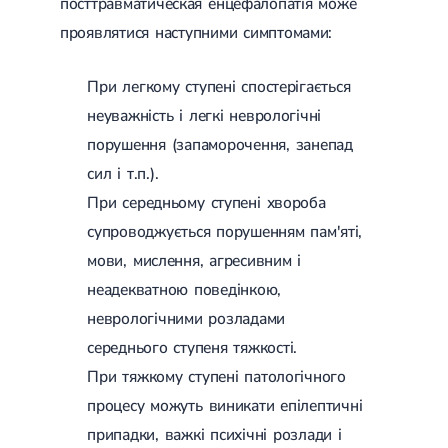
посттравматическая енцефалопатія може
проявлятися наступними симптомами:
При легкому ступені спостерігається
неуважність і легкі неврологічні
порушення (запаморочення, занепад
сил і т.п.).
При середньому ступені хвороба
супроводжується порушенням пам'яті,
мови, мислення, агресивним і
неадекватною поведінкою,
неврологічними розладами
середнього ступеня тяжкості.
При тяжкому ступені патологічного
процесу можуть виникати епілептичні
припадки, важкі психічні розлади і