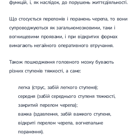
функцій, і, як наслідок, до порушень життєдіяльності.
Лікування переломів щиколоток
Лікування переломів ключиці
Лікування переломів плеча
Що стосується переломів і поранень черепа, то вони
Лікування переломів передпліччя
супроводжуються як загальномозковими, таки і
Лікування переломів кісток тазу
Іммобілізація
вогнищевими проявами, і при відкритих формах
Лікування переломів шийки стегна і стегнової кістки
вимагають негайного оперативного втручання.
Лікування переломів гомілки
Лікування переломів п'яти
Полиостеоартроз
Також пошкодження головного мозку бувають
Протез синовіальної рідини
різних ступенів тяжкості, а саме:
PRP-терапія
Розрив зв'язок
Розрив зв'язок плечового суглобу
легка (струс, забій легкого ступеня);
Розрив зв'язок ліктьового суглобу
середня (забій середнього ступеня тяжкості,
Розрив зв'язок колінного суглоба
Розрив зв'язок гомілковостопного суглобу
закритий перелом черепа);
Травми сухожиль та м'язів
важка (здавлення, забій важкого ступеня,
Ендокринологія
відкриті перелом черепа, вогнепальне
Цукровий діабет
поранення).
Цукровий діабет 1 типу