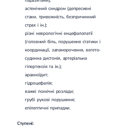
паразитами);
астенічний синдром (депресивні
стани, тривожність, безпричинний
страх і ін.);
різні неврологічні енцефалопатії
(головний біль, порушення статики і
координації, запаморочення, вегето-
судинна дистонія, артеріальна
гіпертензія та ін.);
арахноїдит;
гідроцефалія;
важкі психічні розлади;
грубі рухові порушення;
епілептичні припадки.
Ступені: