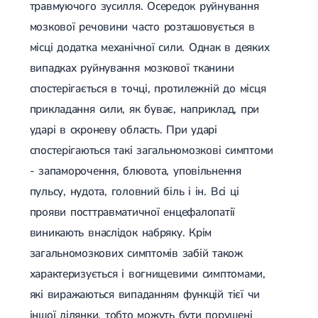
Набуті вади серця
травмуючого зусилля. Осередок руйнування
Аритмія
мозкової речовини часто розташовується в
Синусова аритмія
Миготлива аритмія
місці додатка механічної сили. Однак в деяких
Екстрасистолічна аритмія
випадках руйнування мозкової тканини
Стенокардія
Вазоспастична стенокардія
спостерігається в точці, протилежній до місця
Електрокардіограма (ЕКГ)
прикладання сили, як буває, наприклад, при
Кардіологія клімактеричного періоду
ударі в скроневу область. При ударі
Кардіологія при веденні вагітності
Гіпертонія
спостерігаються такі загальномозкові симптоми
Симптоматична артеріальна гіпертензія
- запаморочення, блювота, уповільнення
Жовчнокам'яна хвороба (ЖКХ)
Терапія
Лікування жовчнокам'яної хвороби
пульсу, нудота, головний біль і ін. Всі ці
Камені у жовчному міхурі
прояви посттравматичної енцефалопатії
Панкреатит
Реактивний панкреатит
виникають внаслідок набряку. Крім
Гострий панкреатит
загальномозкових симптомів забій також
Хронічний панкреатит
Холецистит
характеризується і вогнищевими симптомами,
Калькульозний холецистит
які виражаються випаданням функцій тієї чи
Гострий холецистит
іншої ділянки, тобто можуть бути порушені
Безкам'яний холецистит