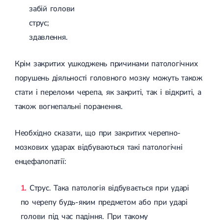
Спондилоартроз грудного відділу
забій голови
Спондилоартроз хребта
струс;
Спондилоартроз поперекового відділу
Спондилоартроз шийного відділу
здавлення.
Артрит
Гострий артрит
Крім закритих ушкоджень причинами патологічних
Хронічний артрит
Артроз
порушень діяльності головного мозку можуть також
Артроз кульшового суглоба
стати і переломи черепа, як закриті, так і відкриті, а
Артроз плечового суглоба
Артроз колінного суглоба
також вогнепальні поранення.
Артроз ліктьового суглоба
Артроз гомілковостопного суглобу
Міозит
Необхідно сказати, що при закритих черепно-
Міозит шиї
мозкових ударах відбуваються такі патологічні
Міозит спини
енцефалопатії:
Міозит грудної клітини
Радикуліт
Шийний радикуліт
Струс. Така патологія відбувається при ударі
Дискогенний радикуліт
Міжреберна невралгія
по черепу будь-яким предметом або при ударі
Попереково-крижовий радикуліт
голови під час падіння. При такому
Грижі