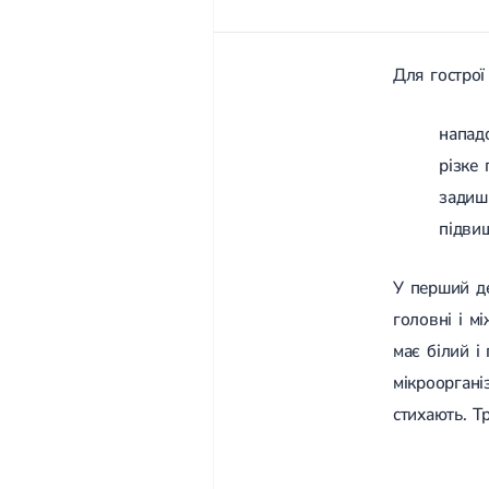
Для гострої
напад
різке 
задиш
підвищ
У перший де
головні і м
має білий і
мікрооргані
стихають. Т