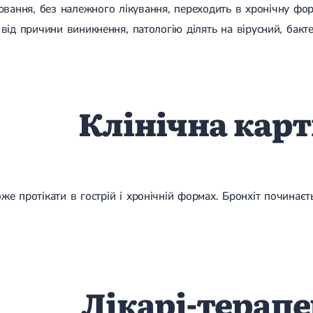
ювання, без належного лікування, переходить в хронічну фо
від причини виникнення, патологію ділять на вірусний, бакте
Клінічна кар
е протікати в гострій і хронічній формах. Бронхіт починаєть
Лікарі-терап