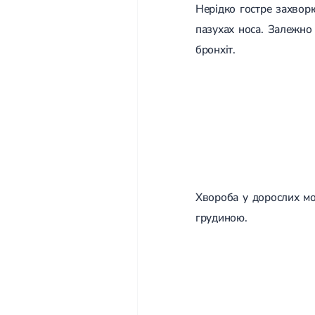
Нерідко гостре захвор
пазухах носа. Залежно 
бронхіт.
Хвороба у дорослих мож
грудиною.