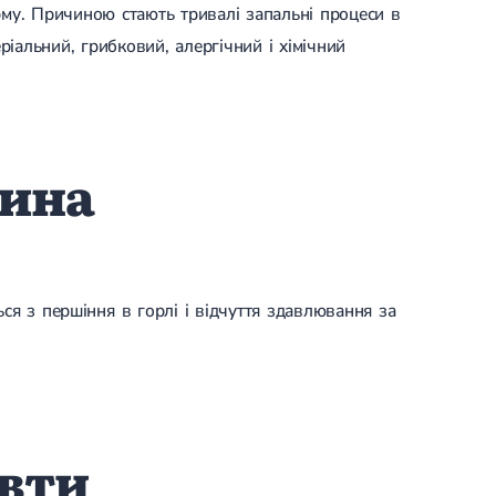
рму. Причиною стають тривалі запальні процеси в
ріальний, грибковий, алергічний і хімічний
тина
ся з першіння в горлі і відчуття здавлювання за
евти