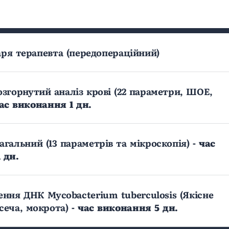
ря терапевта (передопераційний)
озгорнутий аналіз крові (22 параметри, ШОЕ,
час виконання 1 дн.
загальний (13 параметрів та мікроскопія)
- час
 дн.
ення ДНК Mycobacterium tuberculosis (Якісне
(сеча, мокрота)
- час виконання 5 дн.