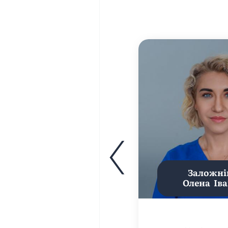
Заложні
Олена Іва