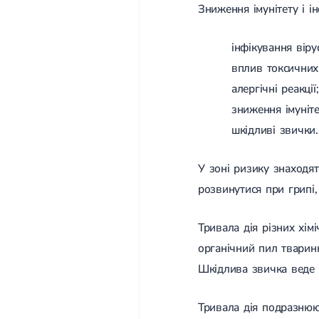
Зниження імунітету і 
інфікування віру
вплив токсичних
алергічні реакції;
зниження імуніте
шкідливі звички.
У зоні ризику знаходят
розвинутися при грипі,
Тривала дія різних хім
органічний пил тварин
Шкідлива звичка веде 
Тривала дія подразнюю