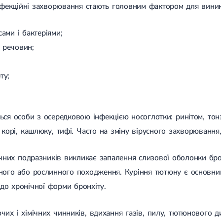
інфекційні захворювання стають головним фактором для вини
сами і бактеріями;
 речовин;
ту;
ься особи з осередковою інфекцією носоглотки: ринітом, тон
 корі, кашлюку, тифі. Часто на зміну вірусного захворювання,
ічних подразників викликає запалення слизової оболонки бро
ного або рослинного походження. Куріння тютюну є основни
до хронічної форми бронхіту.
чих і хімічних чинників, вдихання газів, пилу, тютюнового 