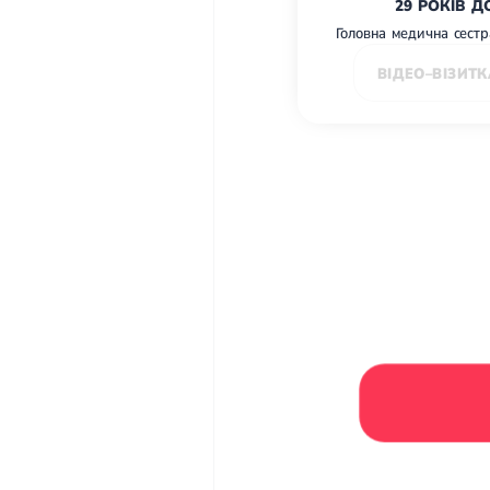
29 РОКІВ Д
Головна медична сестра
ВІДЕО–ВІЗИТК