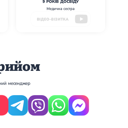
9 РОКІВ ДОСВІДУ
Медична сестра
ВІДЕО–ВІЗИТКА
прийом
ений месенджер