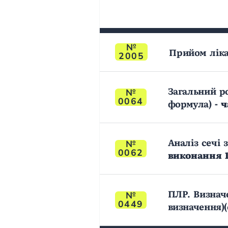
Прийом ліка
2005
Загальний р
0064
формула)
- 
Аналіз сечі 
0062
виконання 1
ПЛР. Визнач
0449
визначення)