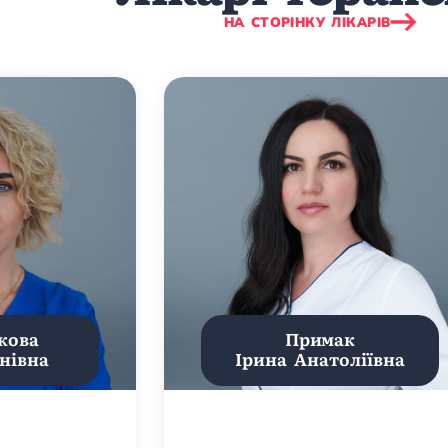
НА СТОРІНКУ ЛІКАРІВ
кова
Примак
нівна
Ірина Анатоліївна