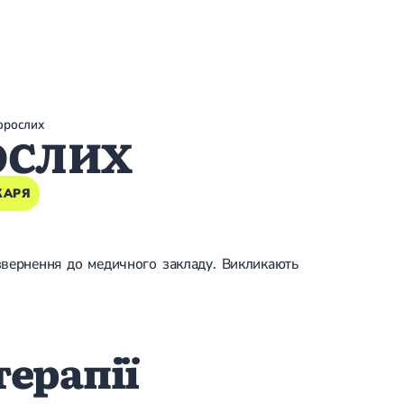
орослих
ОСЛИХ
КАРЯ
звернення до медичного закладу. Викликають
терапії