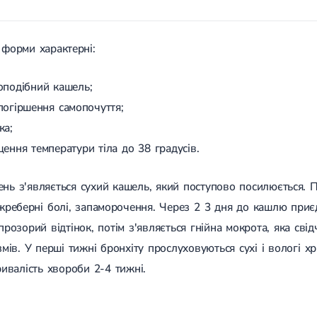
 форми характерні:
оподібний кашель;
погіршення самопочуття;
ка;
ення температури тіла до 38 градусів.
нь з'являється сухий кашель, який поступово посилюється. 
іжреберні болі, запаморочення. Через 2 3 дня до кашлю приє
 прозорий відтінок, потім з'являється гнійна мокрота, яка св
змів. У перші тижні бронхіту прослуховуються сухі і вологі 
ривалість хвороби 2-4 тижні.