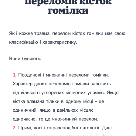
переломів кісток
гомілки
Лікування грижі диска
Лікування міжхребцевої грижі
Грижа хребта
Протрузія дисків
Протрузія дисків попереково-крижового відділу
Як і кожна травма, перелом кісток гомілки має свою
Протрузія міжхребцевих дисків
класифікацію і характеристику.
Протрузія шийного відділу
Кардіологія
Вони бувають:
Хвороби серця
Брадикардія
Поодинокі і множинні переломи гомілки.
Тахікардія
Ішемічна хвороба серця
Характер даних переломів гомілки залежить
Інфаркт міокарда
від кількості утворених кісткових уламків. Якщо
Міокардит
Інфекційний ендокардит
кістка зламана тільки в одному місці - це
Нейроциркуляторна дистонія
одиничний, якщо в декількох місцях
Нейроциркуляторна дистонія за гіпертонічним типом
одночасно, то це множинний перелом.
Серцева недостатність
Вада серця
Прямі, косі і спіралеподібні патології. Дані
Мітральна вада серця