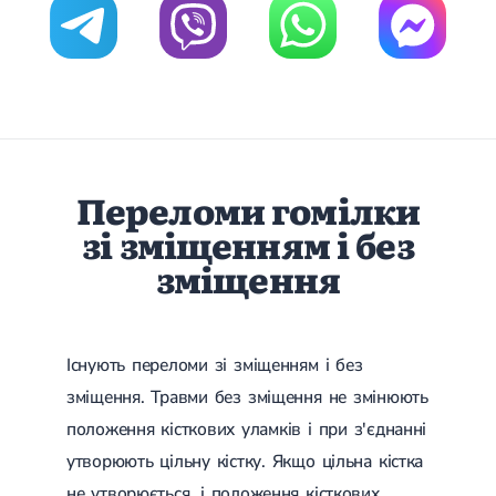
Цукровий діабет 2 типу
Нецукровий діабет
Школа діабету
Зоб
Дифузний токсичний зоб (Базедова хвороба)
Вузловий зоб
Дифузний зоб
Тиреоїдит
Переломи гомілки
Підгострий тиреоїдит
Аутоиммунный тиреоидит
зі зміщенням і без
Хронічний тиреоїдит
зміщення
Гіпертиреоз
Гіпотиреоз
Хвороба Іценко-Кушинга
Гіпоталамічний синдром
Гірсутизм
Існують переломи зі зміщенням і без
Кіста щитовидної залози
зміщення. Травми без зміщення не змінюють
Метаболічний синдром
Ожиріння
положення кісткових уламків і при з'єднанні
Наднирковозалозна недостатність (хвороба Аддісона)
утворюють цільну кістку. Якщо цільна кістка
Ультразвукова терапія
Фізіотерапія
Ударно-хвильова терапія
не утворюється, і положення кісткових