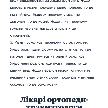
види відрізняються за характером лінії. Якщо
Набуті вади серця
Аритмія
цілісність кістки порушена рівно поперек, то це
Синусова аритмія
прямий вид. Якщо ж перелом стався по
Миготлива аритмія
Екстрасистолічна аритмія
діагоналі, то це косий. Якщо лінія перелому
Стенокардія
гомілки нерівна, нагадує спіраль - це
Вазоспастична стенокардія
Електрокардіограма (ЕКГ)
спіральний.
Кардіологія клімактеричного періоду
Рівні і осколкові переломи кісток гомілки.
Кардіологія при веденні вагітності
Гіпертонія
Якщо розглядати форму краю уламків, то такі
Симптоматична артеріальна гіпертензія
патології ділитимуться на рівні й осколкові.
Жовчнокам'яна хвороба (ЖКХ)
Терапія
Якщо лінія розлому однакова і рівна, то це
Лікування жовчнокам'яної хвороби
Камені у жовчному міхурі
рівний вид. Якщо перелом кісток гомілки має
Панкреатит
нерівний злам різних форм і розмірів у вигляді
Реактивний панкреатит
Гострий панкреатит
осколків, то це осколковий.
Хронічний панкреатит
Холецистит
Лікарі ортопеди-
Калькульозний холецистит
Гострий холецистит
травматологи
Безкам'яний холецистит