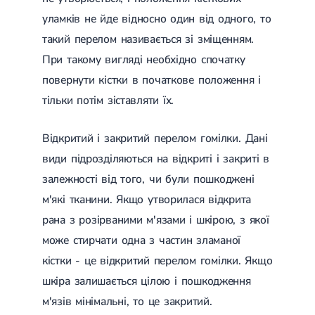
Магнітотерапія
уламків не йде відносно один від одного, то
Лазерна терапія
Реабілітація після перелому
такий перелом називається зі зміщенням.
Реабілітація
Реабілітація після вивиху
При такому вигляді необхідно спочатку
Реабілітація після ендопротезування
Реабілітація після артроскопії
повернути кістки в початкове положення і
Лікувальна фізкультура
тільки потім зіставляти їх.
Дерматологія
Відкритий і закритий перелом гомілки. Дані
Масаж
види підрозділяються на відкриті і закриті в
залежності від того, чи були пошкоджені
м'які тканини. Якщо утворилася відкрита
рана з розірваними м'язами і шкірою, з якої
може стирчати одна з частин зламаної
кістки - це відкритий перелом гомілки. Якщо
шкіра залишається цілою і пошкодження
м'язів мінімальні, то це закритий.