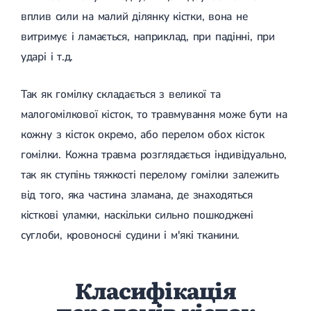
Спондилоартроз грудного відділу
вплив сили на малий ділянку кістки, вона не
Спондилоартроз хребта
Спондилоартроз поперекового відділу
витримує і ламається, наприклад, при падінні, при
Спондилоартроз шийного відділу
ударі і т.д.
Артрит
Гострий артрит
Хронічний артрит
Так як гомілку складається з великої та
Артроз
малогомілкової кісток, то травмування може бути на
Артроз кульшового суглоба
Артроз плечового суглоба
кожну з кісток окремо, або перелом обох кісток
Артроз колінного суглоба
гомілки. Кожна травма розглядається індивідуально,
Артроз ліктьового суглоба
Артроз гомілковостопного суглобу
так як ступінь тяжкості перелому гомілки залежить
Міозит
від того, яка частина зламана, де знаходяться
Міозит шиї
кісткові уламки, наскільки сильно пошкоджені
Міозит спини
Міозит грудної клітини
суглоби, кровоносні судини і м'які тканини.
Радикуліт
Шийний радикуліт
Дискогенний радикуліт
Класифікація
Міжреберна невралгія
Попереково-крижовий радикуліт
Грижі