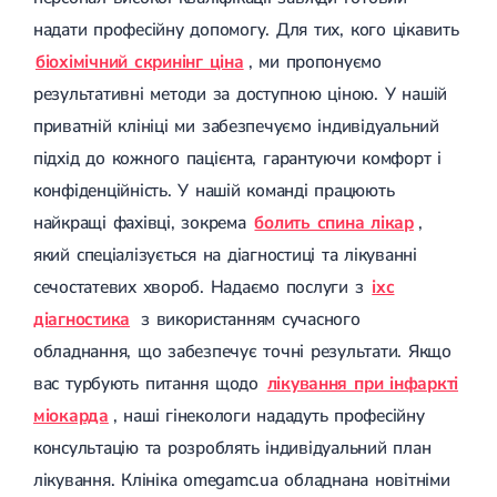
надати професійну допомогу. Для тих, кого цікавить
біохімічний скринінг ціна
, ми пропонуємо
результативні методи за доступною ціною. У нашій
приватній клініці ми забезпечуємо індивідуальний
підхід до кожного пацієнта, гарантуючи комфорт і
конфіденційність. У нашій команді працюють
найкращі фахівці, зокрема
болить спина лікар
,
який спеціалізується на діагностиці та лікуванні
сечостатевих хвороб. Надаємо послуги з
іхс
діагностика
з використанням сучасного
обладнання, що забезпечує точні результати. Якщо
вас турбують питання щодо
лікування при інфаркті
міокарда
, наші гінекологи нададуть професійну
консультацію та розроблять індивідуальний план
лікування. Клініка omegamc.ua обладнана новітніми