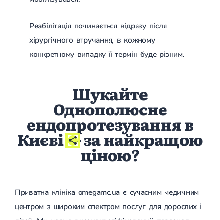
Цукровий діабет 2 типу
Нецукровий діабет
Реабілітація починається відразу після
Школа діабету
Зоб
хірургічного втручання, в кожному
Дифузний токсичний зоб (Базедова хвороба)
конкретному випадку її термін буде різним.
Вузловий зоб
Дифузний зоб
Тиреоїдит
Шукайте
Підгострий тиреоїдит
Аутоиммунный тиреоидит
Однополюсне
Хронічний тиреоїдит
ендопротезування в
Гіпертиреоз
Гіпотиреоз
Києві
- за найкращою
Хвороба Іценко-Кушинга
Гіпоталамічний синдром
ціною?
Гірсутизм
Кіста щитовидної залози
Метаболічний синдром
Ожиріння
Приватна клініка omegamc.ua є сучасним медичним
Наднирковозалозна недостатність (хвороба Аддісона)
Ультразвукова терапія
центром з широким спектром послуг для дорослих і
Фізіотерапія
Ударно-хвильова терапія