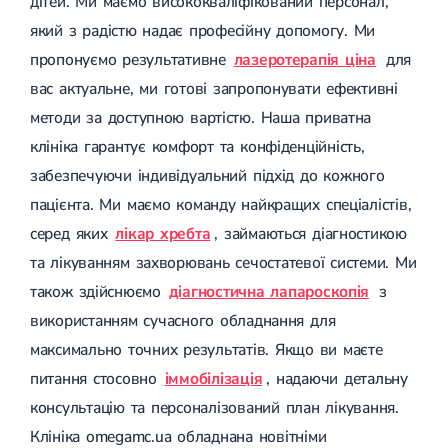
дітей. Ми маємо висококваліфікований персонал,
Магнітотерапія
який з радістю надає професійну допомогу. Ми
Лазерна терапія
Реабілітація після перелому
пропонуємо результативне
лазеротерапія ціна
для
Реабілітація
Реабілітація після вивиху
вас актуальне, ми готові запропонувати ефективні
Реабілітація після ендопротезування
Реабілітація після артроскопії
методи за доступною вартістю. Наша приватна
Лікувальна фізкультура
клініка гарантує комфорт та конфіденційність,
Дерматологія
забезпечуючи індивідуальний підхід до кожного
пацієнта. Ми маємо команду найкращих спеціалістів,
Масаж
серед яких
лікар хребта
, займаються діагностикою
та лікуванням захворювань сечостатевої системи. Ми
також здійснюємо
діагностична лапароскопія
з
використанням сучасного обладнання для
максимально точних результатів. Якщо ви маєте
питання стосовно
іммобілізація
, надаючи детальну
консультацію та персоналізований план лікування.
Клініка omegamc.ua обладнана новітніми