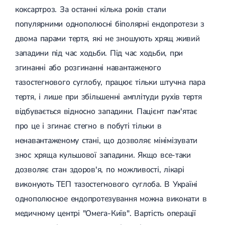
Спондилоартроз грудного відділу
коксартроз. За останні кілька років стали
Спондилоартроз хребта
популярними однополюсні біполярні ендопротези з
Спондилоартроз поперекового відділу
Спондилоартроз шийного відділу
двома парами тертя, які не зношують хрящ живий
Артрит
западини під час ходьби. Під час ходьби, при
Гострий артрит
Хронічний артрит
згинанні або розгинанні навантаженого
Артроз
тазостегнового суглобу, працює тільки штучна пара
Артроз кульшового суглоба
Артроз плечового суглоба
тертя, і лише при збільшенні амплітуди рухів тертя
Артроз колінного суглоба
відбувається відносно западини. Пацієнт пам'ятає
Артроз ліктьового суглоба
Артроз гомілковостопного суглобу
про це і згинає стегно в побуті тільки в
Міозит
ненавантаженому стані, що дозволяє мінімізувати
Міозит шиї
знос хряща кульшової западини. Якщо все-таки
Міозит спини
Міозит грудної клітини
дозволяє стан здоров'я, по можливості, лікарі
Радикуліт
виконують ТЕП тазостегнового суглоба. В Україні
Шийний радикуліт
Дискогенний радикуліт
однополюсное ендопротезування можна виконати в
Міжреберна невралгія
медичному центрі "Омега-Київ". Вартість операції
Попереково-крижовий радикуліт
Грижі