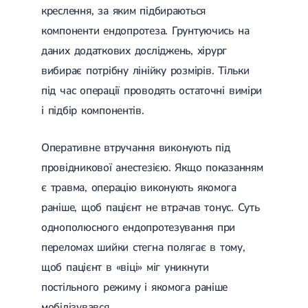
креслення, за яким підбираються
Лікування переломів щиколоток
Лікування переломів ключиці
компоненти ендопротеза. Грунтуючись на
Лікування переломів плеча
даних додаткових досліджень, хірург
Лікування переломів передпліччя
Лікування переломів кісток тазу
вибирає потрібну лінійку розмірів. Тільки
Іммобілізація
під час операції проводять остаточні виміри
Лікування переломів шийки стегна і стегнової кістки
Лікування переломів гомілки
і підбір компонентів.
Лікування переломів п'яти
Полиостеоартроз
Оперативне втручання виконують під
Протез синовіальної рідини
PRP-терапія
провідникової анестезією. Якщо показанням
Розрив зв'язок
є травма, операцію виконують якомога
Розрив зв'язок плечового суглобу
Розрив зв'язок ліктьового суглобу
раніше, щоб пацієнт не втрачав тонус. Суть
Розрив зв'язок колінного суглоба
однополюсного ендопротезування при
Розрив зв'язок гомілковостопного суглобу
Травми сухожиль та м'язів
переломах шийки стегна полягає в тому,
щоб пацієнт в «віці» міг уникнути
Ендокринологія
постільного режиму і якомога раніше
Цукровий діабет
мобілізувався.
Цукровий діабет 1 типу