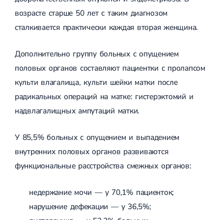
Спондилоартроз грудного отдела
Электроэнцефалография (ЭЭГ)
возрасте старше 50 лет с таким диагнозом
Спондилоартроз позвоночника
Спондилоартроз поясничного отдела
сталкивается практически каждая вторая женщина.
Спондилоартроз шейного отдела
Артрит
Дополнительно группу больных с опущением
Острый артрит
Хронический артрит
половых органов составляют пациентки с пролапсом
Артроз
культи влагалища, культи шейки матки после
Артроз тазобедренного сустава
Артроз плечевого сустава
радикальных операций на матке: гистерэктомий и
Артроз коленного сустава
надвлагалищных ампутаций матки.
Артроз локтевого сустава
Артроз голеностопного сустава
Миозит
У 85,5% больных с опущением и выпадением
Миозит шеи
внутренних половых органов развиваются
Миозит спины
Миозит грудной клетки
функциональные расстройства смежных органов:
Радикулит
Шейный радикулит
Дискогенный радикулит
недержание мочи — у 70,1% пациенток;
Межреберная невралгия
нарушение дефекации — у 36,5%;
Пояснично-крестцовый радикулит
Грыжи