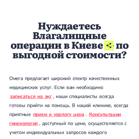
Магнитотерапия
Лазерная терапия
Реабилитация после перелома
Реабилитация
Нуждаетесь
Реабилитация после вывиха
Реабилитация после эндопротезирования
Влагалищные
Реабилитация после артроскопии
операции в Киеве
- по
Лечебная физкультура
выгодной стоимости?
Дерматология
Массаж
Омега предлагает широкий спектр качественных
медицинских услуг. Если вам необходимо
записаться на экг
, наши специалисты всегда
готовы прийти на помощь. В нашей клинике, всегда
приятные
прием к урологу цена
.
Консультации
гинекология
, доступный по цене, осуществляется с
учетом индивидуальных запросов каждого