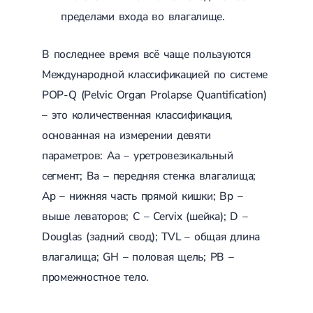
Сахарный диабет 2 типа
пределами входа во влагалище.
Несахарный диабет
Школа диабета
В последнее время всё чаще пользуются
Зоб
Диффузный токсический зоб (Базедова болезнь)
Международной классификацией по системе
Узловой зоб
POP-Q (Pelvic Organ Prolapse Quantification)
Диффузный зоб
Тиреоидит
– это количественная классификация,
Подострый тиреоидит
основанная на измерении девяти
Аутоиммунный тиреоидит
Хронический тиреоидит
параметров: Аa – уретровезикальный
Гипертиреоз
сегмент; Ва – передняя стенка влагалища;
Гипотиреоз
Болезнь Иценко-Кушинга
Аp – нижняя часть прямой кишки; Bp –
Гипоталамический синдром
выше леваторов; С – Cervix (шейка); D –
Гирсутизм
Douglas (задний свод); TVL – общая длина
Киста щитовидной железы
Метаболический синдром
влагалища; GH – половая щель; PB –
Ожирение
промежностное тело.
Надпочечниковая недостаточность (болезнь Аддисона)
Ультразвуковая терапия
Физиотерапия
Ударно-волновая терапия