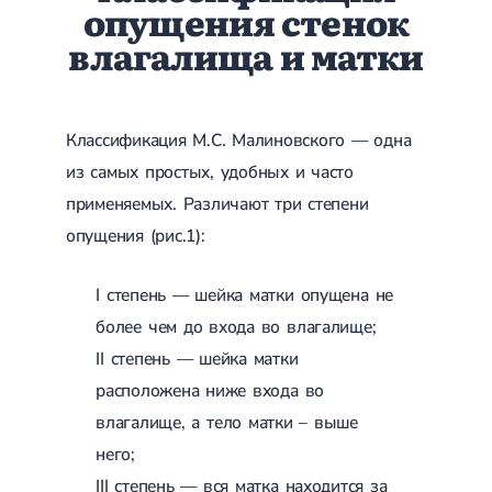
опущения стенок
Лечение переломов лодыжек
влагалища и матки
Лечение переломов ключицы
Лечение переломов плеча
Лечение переломов предплечья
Лечение переломов костей таза
Иммобилизация
Классификация М.С. Малиновского — одна
Лечение переломов шейки бедра и бедренной кости
из самых простых, удобных и часто
Лечение переломов голени
Лечение переломов пятки
применяемых. Различают три степени
Полиостеоартроз
опущения (рис.1):
Протез синовиальной жидкости
PRP-терапия
Разрыв связок
I степень — шейка матки опущена не
Разрыв связок плечевого сустава
Разрыв связок локтевого сустава
более чем до входа во влагалище;
Разрыв связок коленного сустава
II степень — шейка матки
Разрыв связок голеностопа
расположена ниже входа во
Травмы сухожилий и мышц
влагалище, а тело матки – выше
Эндокринология
него;
Сахарный диабет
III степень — вся матка находится за
Сахарный диабет 1 типа