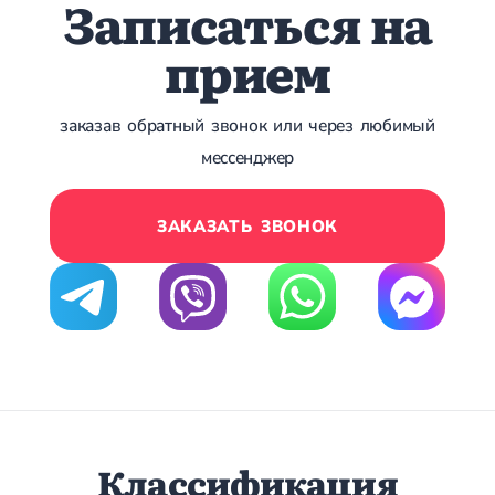
Записаться на
Острые респираторные заболевания
Бронхит
прием
Бронхит у детей
Обструктивный бронхит
Хронический бронхит
заказав обратный звонок или через любимый
Острый бронхит
Бронхит у взрослых
мессенджер
ОРВИ
ОРВИ у взрослых
Грипп
ЗАКАЗАТЬ ЗВОНОК
Аденовирусная инфекция
Ротавирусная инфекция
Терапевтическая помощь при беременности
Ортопедия и травматология
Асептический некроз головки бедренной кости
Асептический некроз таранной кости
Блокировка сустава
Бурсит
Эпикондилит
Классификация
Нестабильность сустава
Переломы