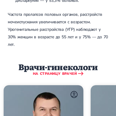
диспареуния — у 53,3% больных.
Лечение грыжи диска
Лечение межпозвоночной грыжи
Частота пролапсов половых органов, расстройств
Грыжа позвоночника
Протрузия дисков
мочеиспускания увеличивается с возрастом.
Протрузия дисков пояснично-крестцового отдела
Урогенитальные расстройства (УГР) наблюдают у
Протрузия межпозвонковых дисков
Протрузия шейного отдела
30% женщин в возрасте до 55 лет и у 75% — до 70
лет.
Кардиология
Болезни сердца
Брадикардия
Врачи-гинекологи
Тахикардия
Ишемическая болезнь сердца
НА СТРАНИЦУ ВРАЧЕЙ
Инфаркт миокарда
Миокардит
Инфекционный эндокардит
Нейроциркуляторная дистония
Нейроциркуляторная дистония по гипертоническому типу
Сердечная недостаточность
Порок сердца
Митральный порок сердца