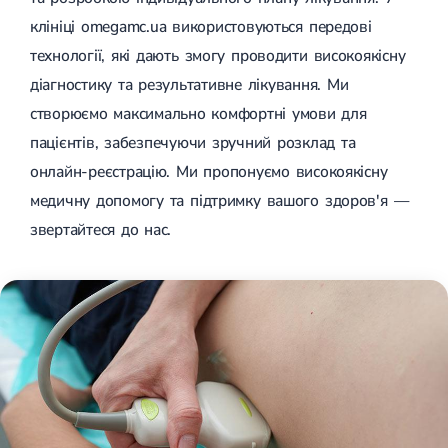
Цукровий діабет 2 типу
клініці omegamc.ua використовуються передові
Нецукровий діабет
технології, які дають змогу проводити високоякісну
Школа діабету
Зоб
діагностику та результативне лікування. Ми
Дифузний токсичний зоб (Базедова хвороба)
створюємо максимально комфортні умови для
Вузловий зоб
Дифузний зоб
пацієнтів, забезпечуючи зручний розклад та
Тиреоїдит
онлайн-реєстрацію. Ми пропонуємо високоякісну
Підгострий тиреоїдит
Аутоиммунный тиреоидит
медичну допомогу та підтримку вашого здоров'я —
Хронічний тиреоїдит
звертайтеся до нас.
Гіпертиреоз
Гіпотиреоз
Хвороба Іценко-Кушинга
Гіпоталамічний синдром
Гірсутизм
Кіста щитовидної залози
Метаболічний синдром
Ожиріння
Наднирковозалозна недостатність (хвороба Аддісона)
Ультразвукова терапія
Фізіотерапія
Ударно-хвильова терапія