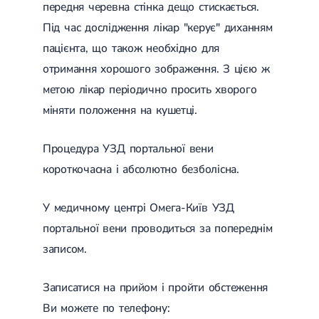
Набуті вади серця
передня черевна стінка дещо стискається.
Аритмія
Під час дослідження лікар "керує" диханням
Синусова аритмія
Миготлива аритмія
пацієнта, що також необхідно для
Екстрасистолічна аритмія
отримання хорошого зображення. З цією ж
Стенокардія
Вазоспастична стенокардія
метою лікар періодично просить хворого
Електрокардіограма (ЕКГ)
міняти положення на кушетці.
Кардіологія клімактеричного періоду
Кардіологія при веденні вагітності
Гіпертонія
Процедура УЗД портальної вени
Симптоматична артеріальна гіпертензія
короткочасна і абсолютно безболісна.
Жовчнокам'яна хвороба (ЖКХ)
Терапія
Лікування жовчнокам'яної хвороби
Камені у жовчному міхурі
У медичному центрі Омега-Київ УЗД
Панкреатит
портальної вени проводиться за попереднім
Реактивний панкреатит
Гострий панкреатит
записом.
Хронічний панкреатит
Холецистит
Калькульозний холецистит
Записатися на прийом і пройти обстеження
Гострий холецистит
Ви можете по телефону:
Безкам'яний холецистит