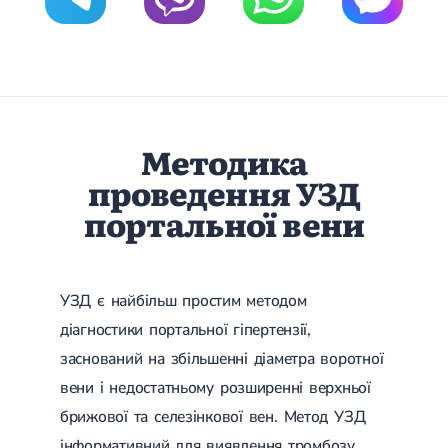
Спондилоартроз грудного відділу
Спондилоартроз хребта
Спондилоартроз поперекового відділу
Спондилоартроз шийного відділу
Артрит
Гострий артрит
Хронічний артрит
Методика
Артроз
Артроз кульшового суглоба
проведення УЗД
Артроз плечового суглоба
Артроз колінного суглоба
портальної вени
Артроз ліктьового суглоба
Артроз гомілковостопного суглобу
Міозит
Міозит шиї
УЗД є найбільш простим методом
Міозит спини
Міозит грудної клітини
діагностики портальної гіпертензії,
Радикуліт
заснований на збільшенні діаметра воротної
Шийний радикуліт
вени і недостатньому розширенні верхньої
Дискогенний радикуліт
Міжреберна невралгія
брижової та селезінкової вен. Метод УЗД
Попереково-крижовий радикуліт
інформативний для виявлення тромбозу
Грижі