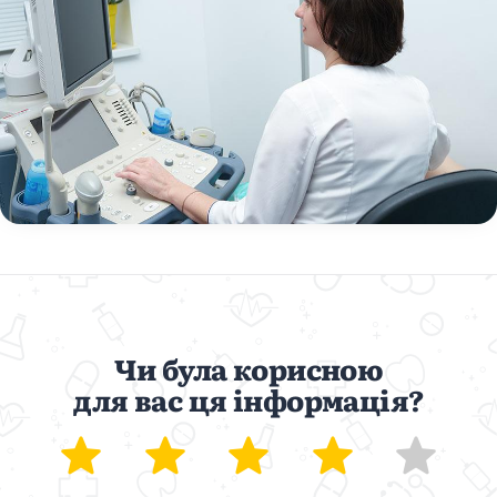
Чи була корисною
для вас ця інформація?