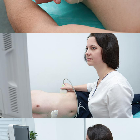
Магнітотерапія
Лазерна терапія
Реабілітація після перелому
Реабілітація
Реабілітація після вивиху
Реабілітація після ендопротезування
Реабілітація після артроскопії
Лікувальна фізкультура
Дерматологія
Масаж