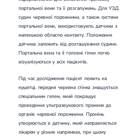
Лікування грижі диска
портальної вени та її розгалужень. Для УЗД
Лікування міжхребцевої грижі
судин черевної порожнини, а також системи
Грижа хребта
Протрузія дисків
портальної вени, використовують датчики з
Протрузія дисків попереково-крижового відділу
маленькою областю контакту. Положення
Протрузія міжхребцевих дисків
Протрузія шийного відділу
датчика залежить від розташування судини.
Портальна вена та її головні гілки легко
Кардіологія
візуалізуються у всіх пацієнтів.
Хвороби серця
Брадикардія
Тахікардія
Під час дослідження пацієнт лежить на
Ішемічна хвороба серця
кушетці, передня черевна стінка змащується
Інфаркт міокарда
Міокардит
спеціальним гелем, який покращує
Інфекційний ендокардит
проведення ультразвукового променя до
Нейроциркуляторна дистонія
органів черевної порожнини. Промінь
Нейроциркуляторна дистонія за гіпертонічним типом
Серцева недостатність
утворюється в датчику, який направляється
Вада серця
лікарем у різних напрямках, при цьому
Мітральна вада серця