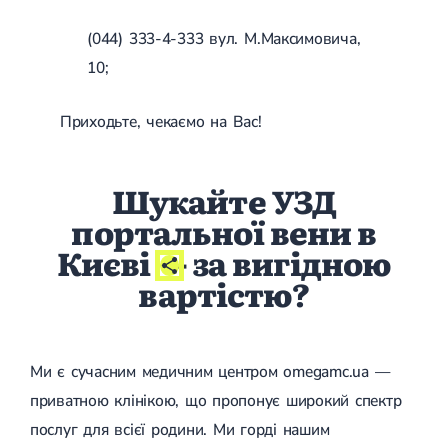
Гострі респіраторні захворювання (ГРЗ)
Бронхіт
(044) 333-4-333 вул. М.Максимовича,
Бронхіт у дітей
10;
Обструктивний бронхіт
Хронічний бронхіт
Гострий бронхіт
Приходьте, чекаємо на Вас!
Бронхіт у дорослих
ГРВІ
ГРВІ у дорослих
Шукайте УЗД
Грип
Аденовірусна інфекція
портальної вени в
Ротавірусна інфекція
Києві
- за вигідною
Терапевтична допомога при вагітності
вартістю?
Ортопедія і травматологія
Асептичний некроз головки стегнової кістки
Асептичний некроз таранної кістки
Блокування суглоба
Ми є сучасним медичним центром omegamc.ua —
Бурсит
приватною клінікою, що пропонує широкий спектр
Епікондиліт
Нестабільність суглоба
послуг для всієї родини. Ми горді нашим
Переломи