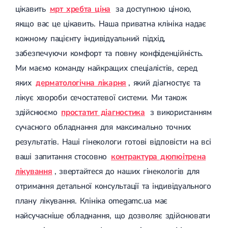
цікавить
мрт хребта ціна
за доступною ціною,
Цукровий діабет 2 типу
Нецукровий діабет
якщо вас це цікавить. Наша приватна клініка надає
Школа діабету
кожному пацієнту індивідуальний підхід,
Зоб
Дифузний токсичний зоб (Базедова хвороба)
забезпечуючи комфорт та повну конфіденційність.
Вузловий зоб
Ми маємо команду найкращих спеціалістів, серед
Дифузний зоб
Тиреоїдит
яких
дерматологічна лікарня
, який діагностує та
Підгострий тиреоїдит
лікує хвороби сечостатевої системи. Ми також
Аутоиммунный тиреоидит
Хронічний тиреоїдит
здійснюємо
простатит діагностика
з використанням
Гіпертиреоз
сучасного обладнання для максимально точних
Гіпотиреоз
результатів. Наші гінекологи готові відповісти на всі
Хвороба Іценко-Кушинга
Гіпоталамічний синдром
ваші запитання стосовно
контрактура дюпюітрена
Гірсутизм
лікування
, звертайтеся до наших гінекологів для
Кіста щитовидної залози
Метаболічний синдром
отримання детальної консультації та індивідуального
Ожиріння
плану лікування. Клініка omegamc.ua має
Наднирковозалозна недостатність (хвороба Аддісона)
Ультразвукова терапія
найсучасніше обладнання, що дозволяє здійснювати
Фізіотерапія
Ударно-хвильова терапія