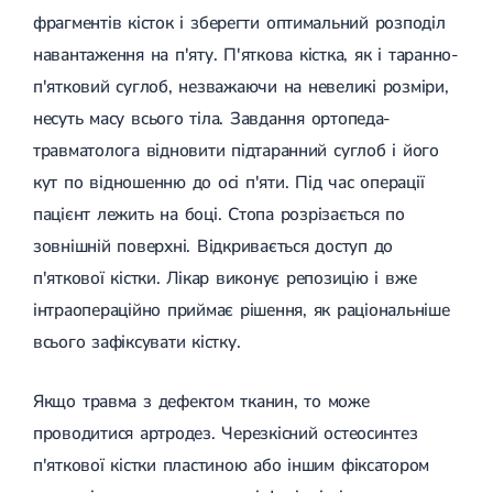
(ДППГ)
УЗД органів сечовивідної системи
Трофічні виразки
фрагментів кісток і зберегти оптимальний розподіл
Психогенне запаморочення
УЗД органів черевної порожнини
Мікросклеротерапія
навантаження на п'яту. П'яткова кістка, як і таранно-
Радикулопатія
УЗД нижньої порожнистої вени
Склеротерапія
Методики лікування
УЗД м'яких тканин
Ендовенозна лазерна коагуляція
п'ятковий суглоб, незважаючи на невеликі розміри,
Вертебрологія
Лікування хребта
УЗД лімфатичних вузлів
Лазерна операція вен
несуть масу всього тіла. Завдання ортопеда-
Остеохондроз
УЗД для дітей
Мініфлебектомія
травматолога відновити підтаранний суглоб і його
Остеохондроз хребта
УЗД черевного відділу аорти
Кросектомія та короткий стрипінг
Остеохондроз шийного відділу
Денситометрія
Видалення грижі
кут по відношенню до осі п'яти. Під час операції
Абдомінальна хірургія
Остеохондроз грудного відділу
УЗД щитоподібної залози
Видалення пахової грижі
пацієнт лежить на боці. Стопа розрізається по
Остеохондроз поперекового відділу
Фолікулометрія
Видалення пупкової грижі
Наслідки травм хребта і кінцівок
УЗД простати
Видалення апендициту
зовнішній поверхні. Відкривається доступ до
Сколіоз
Ехогідротубація
Радіохвильова хірургія
п'яткової кістки. Лікар виконує репозицію і вже
Амбулаторна хірургія
Сколіоз першого ступеня
УЗД вад плоду
Сколіоз другого ступеня
УЗД нирок
інтраопераційно приймає рішення, як раціональніше
Сколіоз шийного відділу
УЗД мошонки
Малоінвазивна ендоскопічна хірургія
всього зафіксувати кістку.
Лівобічний сколіоз
УЗД молочних залоз
Спондильоз
УЗД сечового міхура
Підготовка до операції
Спондильоз грудного відділу
УЗД малого таза
Якщо травма з дефектом тканин, то може
Спондильоз поперекового відділу
УЗД при вагітності
проводитися артродез. Черезкісний остеосинтез
Шийний спондильоз
Електроенцефалографія (ЕЕГ)
Спондильоз хребта
п'яткової кістки пластиною або іншим фіксатором
Спондилоартроз