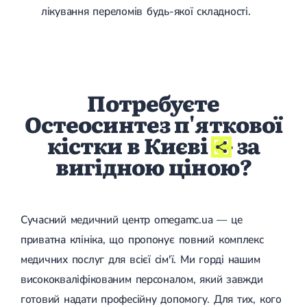
лікування переломів будь-якої складності.
Лікування переломів щиколоток
Лікування переломів ключиці
Лікування переломів плеча
Лікування переломів передпліччя
Лікування переломів кісток тазу
Іммобілізація
Потребуєте
Лікування переломів шийки стегна і стегнової кістки
Лікування переломів гомілки
Остеосинтез п'яткової
Лікування переломів п'яти
Полиостеоартроз
кістки в Києві
- за
Протез синовіальної рідини
вигідною ціною?
PRP-терапія
Розрив зв'язок
Розрив зв'язок плечового суглобу
Розрив зв'язок ліктьового суглобу
Розрив зв'язок колінного суглоба
Сучасний медичний центр omegamc.ua — це
Розрив зв'язок гомілковостопного суглобу
приватна клініка, що пропонує повний комплекс
Травми сухожиль та м'язів
медичних послуг для всієї сім'ї. Ми горді нашим
Ендокринологія
висококваліфікованим персоналом, який завжди
Цукровий діабет
готовий надати професійну допомогу. Для тих, кого
Цукровий діабет 1 типу