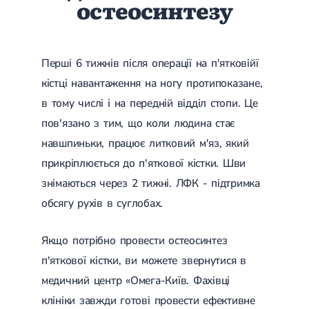
остеосинтезу
Гострі респіраторні захворювання (ГРЗ)
Бронхіт
Бронхіт у дітей
Обструктивний бронхіт
Перші 6 тижнів після операції на п'ятковійї
Хронічний бронхіт
Гострий бронхіт
кістці навантаження на ногу протипоказане,
Бронхіт у дорослих
в тому числі і на передній відділ стопи. Це
ГРВІ
ГРВІ у дорослих
пов'язано з тим, що коли людина стає
Грип
навшпиньки, працює литковий м'яз, який
Аденовірусна інфекція
Ротавірусна інфекція
прикріплюється до п'яткової кістки. Шви
Терапевтична допомога при вагітності
знімаються через 2 тижні. ЛФК - підтримка
Ортопедія і травматологія
обсягу рухів в суглобах.
Асептичний некроз головки стегнової кістки
Асептичний некроз таранної кістки
Якщо потрібно провести остеосинтез
Блокування суглоба
п'яткової кістки, ви можете звернутися в
Бурсит
Епікондиліт
медичний центр «Омега-Київ. Фахівці
Нестабільність суглоба
клініки завжди готові провести ефективне
Переломи