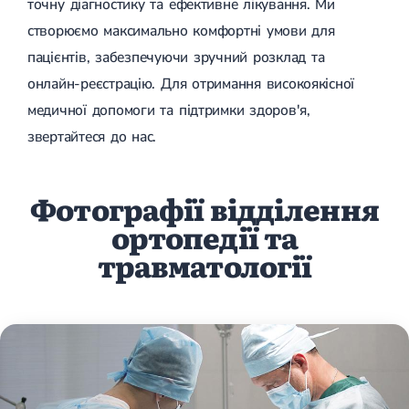
точну діагностику та ефективне лікування. Ми
Магнітотерапія
Лазерна терапія
створюємо максимально комфортні умови для
Реабілітація після перелому
пацієнтів, забезпечуючи зручний розклад та
Реабілітація
Реабілітація після вивиху
онлайн-реєстрацію. Для отримання високоякісної
Реабілітація після ендопротезування
Реабілітація після артроскопії
медичної допомоги та підтримки здоров'я,
Лікувальна фізкультура
звертайтеся до нас.
Дерматологія
Фотографії відділення
Масаж
ортопедії та
травматології