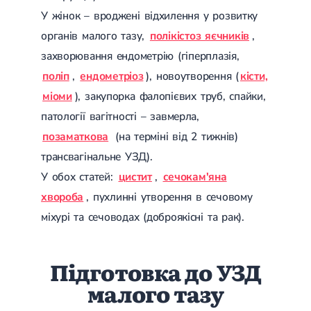
Цукровий діабет 2 типу
У жінок – вроджені відхилення у розвитку
Нецукровий діабет
органів малого тазу,
полікістоз яєчників
,
Школа діабету
Зоб
захворювання ендометрію (гіперплазія,
Дифузний токсичний зоб (Базедова хвороба)
поліп
,
ендометріоз
), новоутворення (
кісти,
Вузловий зоб
міоми
), закупорка фалопієвих труб, спайки,
Дифузний зоб
Тиреоїдит
патології вагітності – завмерла,
Підгострий тиреоїдит
позаматкова
(на терміні від 2 тижнів)
Аутоиммунный тиреоидит
Хронічний тиреоїдит
трансвагінальне УЗД).
Гіпертиреоз
У обох статей:
цистит
,
сечокам'яна
Гіпотиреоз
Хвороба Іценко-Кушинга
хвороба
, пухлинні утворення в сечовому
Гіпоталамічний синдром
міхурі та сечоводах (доброякісні та рак).
Гірсутизм
Кіста щитовидної залози
Метаболічний синдром
Підготовка до УЗД
Ожиріння
Наднирковозалозна недостатність (хвороба Аддісона)
малого тазу
Ультразвукова терапія
Фізіотерапія
Ударно-хвильова терапія