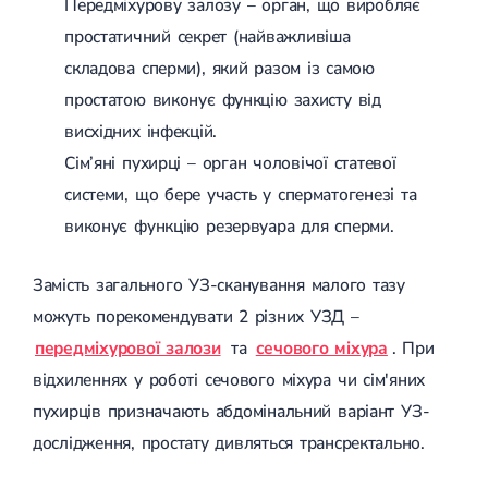
Передміхурову залозу – орган, що виробляє
Лікування грижі диска
простатичний секрет (найважливіша
Лікування міжхребцевої грижі
Грижа хребта
складова сперми), який разом із самою
Протрузія дисків
простатою виконує функцію захисту від
Протрузія дисків попереково-крижового відділу
висхідних інфекцій.
Протрузія міжхребцевих дисків
Протрузія шийного відділу
Сім’яні пухирці – орган чоловічої статевої
Кардіологія
системи, що бере участь у сперматогенезі та
виконує функцію резервуара для сперми.
Хвороби серця
Брадикардія
Тахікардія
Замість загального УЗ-сканування малого тазу
Ішемічна хвороба серця
можуть порекомендувати 2 різних УЗД –
Інфаркт міокарда
Міокардит
передміхурової залози
та
сечового міхура
. При
Інфекційний ендокардит
відхиленнях у роботі сечового міхура чи сім'яних
Нейроциркуляторна дистонія
Нейроциркуляторна дистонія за гіпертонічним типом
пухирців призначають абдомінальний варіант УЗ-
Серцева недостатність
дослідження, простату дивляться трансректально.
Вада серця
Мітральна вада серця