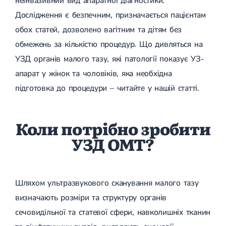
неінвазивний вид апаратної діагностики.
Відділення на Червоної
МРТ м'яких тканин щелепно-лицевої ділянки
Цитоморфологічні дослідження
Порушення циклу
Вишкрібання матки
Калини
МРТ хребта
Дослідження є безпечним, призначається пацієнтам
Маткові кровотечі
МРТ грудного відділу
Оперативна ортопедія і травматологія
обох статей, дозволено вагітним та дітям без
Остеопороз
МРТ Васильківська
Бактеріологічний метод
МРТ крижів та куприка
Відділення на Максимовича
Гормональна терапія
КТ Васильківська
обмежень за кількістю процедур. Що дивляться на
МРТ попереково-крижового відділу хребта
Ендопротезування
Полікістоз яєчників
МРТ шийного відділу
Ендопротезування кульшового суглоба
Тестування на COVID-19
УЗД органів малого тазу, які патології показує УЗ-
Гормональна контрацепція
МРТ суглобів
Ендопротезування колінного суглоба
Встановлення та видалення ВМС
апарат у жінок та чоловіків, яка необхідна
МРТ стопи
Однополюсне ендопротезування
Передменструальний синдром
Підготовка до аналізів
МРТ плечових суглобів
Ендопротезування плечового суглоба
підготовка до процедури – читайте у нашій статті.
Болісні місячні
МРТ променево-зап'ястного суглобу
Тотальне ендопротезування
Лабораторна діагностика у м. Ржищів
Клімактеричні порушення
МРТ ліктьового суглоба
Одномищелкове ендопротезування колінного суглоба
Наші
Лабораторна діагностика у м. Українка
Ендометріоз
МРТ колінного суглоба
Дисплазія суглобів
партнери
Безпліддя
Коли потрібно зробити
МРТ кисті
Некроз тазостегнового суглоба
Доброякісні пухлини
МРТ гомілковостопних суглобів
Посттравматичний артроз
УЗД ОМТ?
Кісти яєчників
МРТ гомілки
Дисплазія кульшового суглоба
Міоми матки
МРТ кульшового суглоба
Артроскопія
Ведення вагітності
МРТ скронево-нижньощелепного суглоба
Операція Банкарта
PRISCA
МРТ здухвинно-крижових сполучень
Пошкодження меніска
Ультразвуковий скринінг
Шляхом ультразвукового сканування малого тазу
МРТ молочних залоз
Артроскопія колінного суглоба
Комбінований скринінг
МРТ молочних залоз з імплантами
Артроскопія плечового суглоба
визначають розміри та структуру органів
Біохімічний скринінг
МРТ внутрішніх органів
Синдром медіопателлярної складки
Підготовка до вагітності
сечовидільної та статевої сфери, навколишніх тканин
МРТ черевної порожнини
Хондроматоз суглобів
TORCH-інфекції
МРТ жовчовивідних проток (холангіопанкреатографія)
Кіста Бейкера