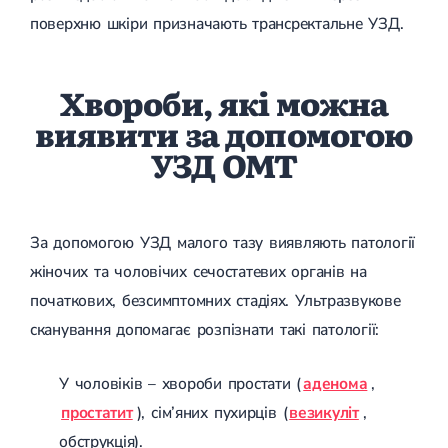
Лікування переломів щиколоток
поверхню шкіри призначають трансректальне УЗД.
Лікування переломів ключиці
Лікування переломів плеча
Лікування переломів передпліччя
Хвороби, які можна
Лікування переломів кісток тазу
Іммобілізація
виявити за допомогою
Лікування переломів шийки стегна і стегнової кістки
УЗД ОМТ
Лікування переломів гомілки
Лікування переломів п'яти
Полиостеоартроз
Протез синовіальної рідини
PRP-терапія
За допомогою УЗД малого тазу виявляють патології
Розрив зв'язок
жіночих та чоловічих сечостатевих органів на
Розрив зв'язок плечового суглобу
Розрив зв'язок ліктьового суглобу
початкових, безсимптомних стадіях. Ультразвукове
Розрив зв'язок колінного суглоба
сканування допомагає розпізнати такі патології:
Розрив зв'язок гомілковостопного суглобу
Травми сухожиль та м'язів
У чоловіків – хвороби простати (
аденома
,
Ендокринологія
простатит
), сім’яних пухирців (
везикуліт
,
Цукровий діабет
обструкція).
Цукровий діабет 1 типу