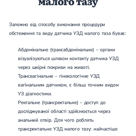
малого тазу
(ДППГ)
УЗД органів сечовивідної системи
Трофічні виразки
Психогенне запаморочення
УЗД органів черевної порожнини
Мікросклеротерапія
Радикулопатія
УЗД нижньої порожнистої вени
Склеротерапія
Методики лікування
УЗД м'яких тканин
Ендовенозна лазерна коагуляція
Залежно від способу виконання процедури
Вертебрологія
Лікування хребта
УЗД лімфатичних вузлів
Лазерна операція вен
обстеження та виду датчика УЗД малого таза буває:
Остеохондроз
УЗД для дітей
Мініфлебектомія
Остеохондроз хребта
УЗД черевного відділу аорти
Кросектомія та короткий стрипінг
Остеохондроз шийного відділу
Денситометрія
Видалення грижі
Абдомінальне (трансабдомінальне) – органи
Абдомінальна хірургія
Остеохондроз грудного відділу
УЗД щитоподібної залози
Видалення пахової грижі
візуалізуються шляхом контакту датчика УЗД
Остеохондроз поперекового відділу
Фолікулометрія
Видалення пупкової грижі
Наслідки травм хребта і кінцівок
УЗД простати
Видалення апендициту
через шкірні покриви на животі.
Сколіоз
Ехогідротубація
Радіохвильова хірургія
Трансвагінальне – гінекологічне УЗД
Амбулаторна хірургія
Сколіоз першого ступеня
УЗД вад плоду
Сколіоз другого ступеня
УЗД нирок
вагінальним датчиком, є більш точним видом
Сколіоз шийного відділу
УЗД мошонки
Малоінвазивна ендоскопічна хірургія
УЗ діагностики.
Лівобічний сколіоз
УЗД молочних залоз
Ректальне (трансректальне) – доступ до
Спондильоз
УЗД сечового міхура
Підготовка до операції
Спондильоз грудного відділу
УЗД малого таза
досліджуваної області здійснюється через
Спондильоз поперекового відділу
УЗД при вагітності
анальний отвір. Для чого роблять
Шийний спондильоз
Електроенцефалографія (ЕЕГ)
Спондильоз хребта
трансректальне УЗД малого тазу: найчастіше
Спондилоартроз