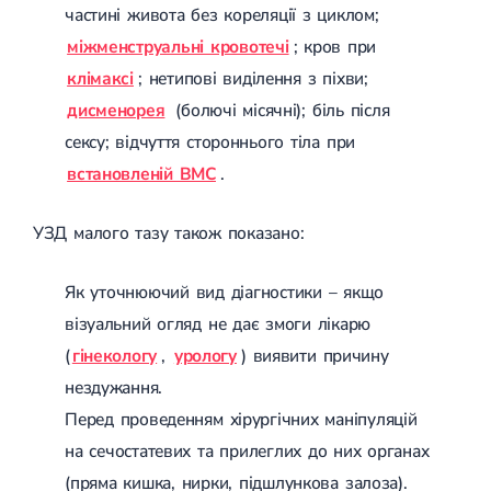
Запальні захворювання
Пошкодження сухожиль пальців
КТ-ангіографія легеневих артерій
частині живота без кореляції з циклом;
Уретрит
Пластика задньої хрестоподібної зв'язки (ЗХЗ)
КТ черевної порожнини
міжменструальні кровотечі
; кров при
Баланопостит
Мозаїчна пластика хряща
КТ-ентерографія
Везикуліт
клімаксі
; нетипові виділення з піхви;
Пластика передньої хрестоподібної зв'язки
КТ матки і придатків
Орхіт
Контрактура Дюпюітрена
КТ печінки, селезінки, підшлункової залози, шлунка
дисменорея
(болючі місячні); біль після
Епідидиміт
КТ-колонографія
ТУР сечового міхура
Цистит
Оперативна
сексу; відчуття стороннього тіла при
КТ нирок та сечового міхура
Лейкоплакія сечового міхура
Інфекційні захворювання
урологія
КТ передміхурової залози і сім'яних пухирців
Варикоцеле
встановленій ВМС
.
Мікоплазмоз
КТ-волюметрія печінки
Поліп уретри
Кандидоз
КТ голови
Видалення аденоми простати
Гарднерельоз
УЗД малого тазу також показано:
КТ щелепно-лицьової ділянки, дентальне
Обрізання у чоловіків
Трихомоніаз
КТ головного мозку
Пластика вуздечки крайньої плоті
Гонорея
КТ навколоносових пазух і порожнини носа
Операція Бергмана
Генітальний герпес
Як уточнюючий вид діагностики – якщо
КТ очних орбіт
Цистоскопія
Цитомегаловірус
КТ скроневих кісток
Анальна тріщина
візуальний огляд не дає змоги лікарю
Папіломавірус
Проктологія
КТ органів грудної порожнини
Видалення анальної тріщини
Сечокам'яна хвороба
(
гінекологу
,
урологу
) виявити причину
КТ грудної клітини
Парапроктит
Консультація сексопатолога
КТ легенів
Гострий парапроктит
нездужання.
Консультація уролога онлайн
КТ середостіння
Оперативне лікування парапроктиту
Перед проведенням хірургічних маніпуляцій
Консультація андролога
КТ легенів з низькою дозою
Геморой
Чоловіче безпліддя
на сечостатевих та прилеглих до них органах
КТ хребта
Геморой операція
Сексуальні розлади
КТ грудного відділу хребта
Видалення геморою лазером
(пряма кишка, нирки, підшлункова залоза).