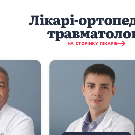
Лікарі-ортопед
травматоло
НА СТОРІНКУ ЛІКАРІВ