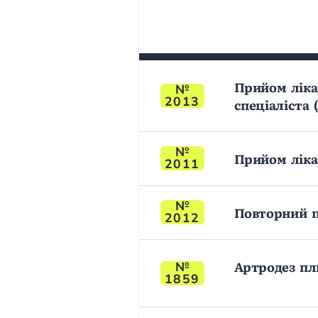
Прийом ліка
2013
спеціаліста 
Прийом ліка
2011
Повторний п
2012
Артродез пл
1859