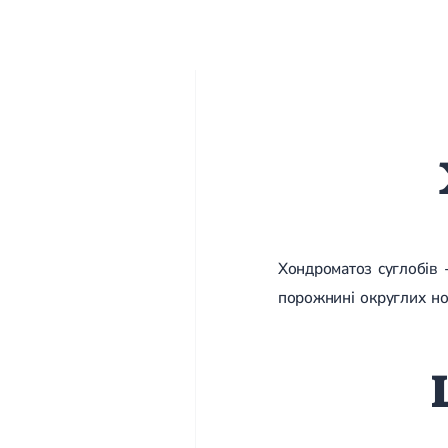
Хондроматоз суглобів 
порожнині округлих но