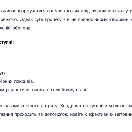
очинає формуватися під час того як плід розвивається в утроб
повністю. Однак суть процесу - в не повноцінному утворенні 
льній оболонці.
ступні:
ура.
ірних покривів.
 різної сили, навіть в спокійному стані.
знаками гострого артриту. Хондроматоз суглобів успішно лік
ікування проходить за допомогою новітніх ефективних методик