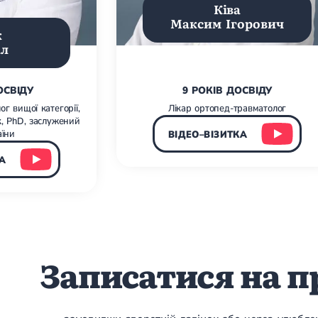
Ківа
Максим Ігорович
к
ал
ОСВІДУ
9 РОКІВ ДОСВІДУ
г вищої категорії,
Лікар ортопед-травматолог
, PhD, заслужений
аїни
ВІДЕО–ВІЗИТКА
А
Записатися на 