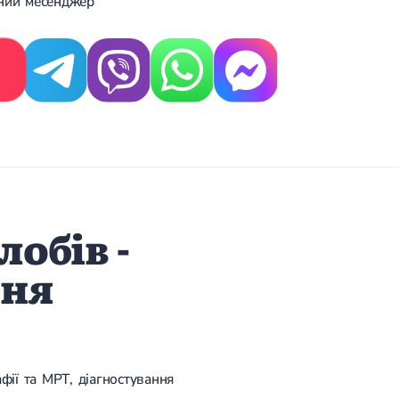
ений месенджер
обів -
ння
фії та МРТ, діагностування