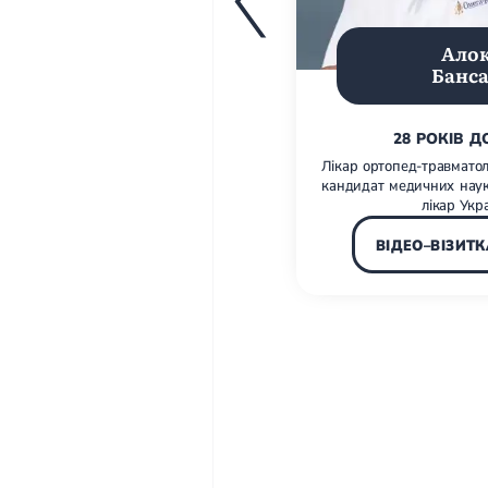
Ало
Банс
28 РОКІВ Д
Лікар ортопед-травматоло
кандидат медичних наук
лікар Укр
ВІДЕО–ВІЗИТК