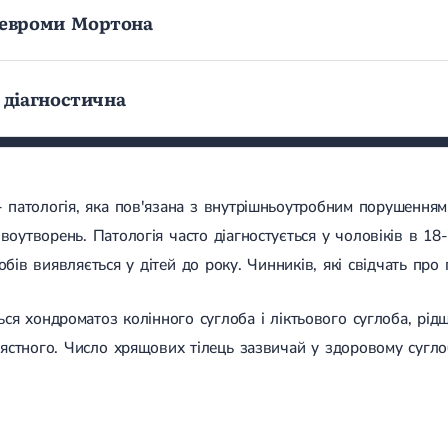
невроми Мортона
 діагностична
- патологія, яка пов'язана з внутрішньоутробним порушенням
оутворень. Патологія часто діагностується у чоловіків в 18-
бів виявляється у дітей до року. Чинників, які свідчать про г
ься хондроматоз колінного суглоба і ліктьового суглоба, рід
ястного. Число хрящових тілець зазвичай у здоровому суглоб