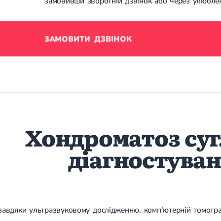
замовивши зворотній дзвінок або через улюбл
ЗАМОВИТИ ДЗВІНОК
Хондроматоз сугл
діагностува
 завдяки ультразвуковому дослідженню, комп'ютерній томогра