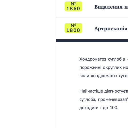
Видалення 
1860
Артроскопія
1800
Хондроматоз суглобів 
порожнині округлих нов
коли хондроматоз сугло
Найчастіше діагностуєт
суглоба, променевозап'
доходити і до 100.