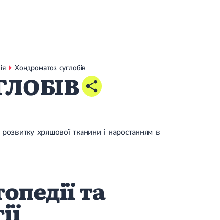
ія
Хондроматоз суглобів
ГЛОБІВ
 розвитку хрящової тканини і наростанням в
опедії та
ії