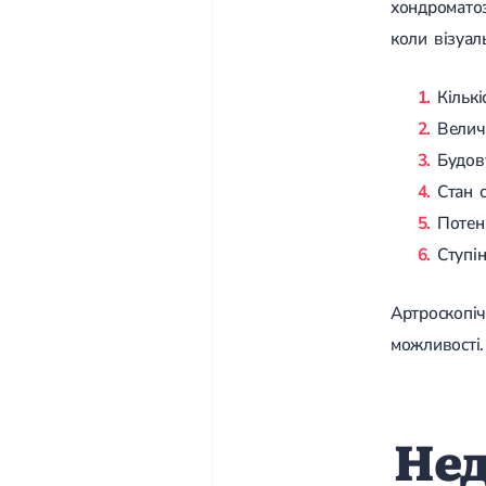
хондроматоз
коли візуал
Кількі
Велич
Будов
Стан 
Потен
Ступі
Артроскопіч
можливості.
Нед