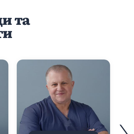
и та
ги