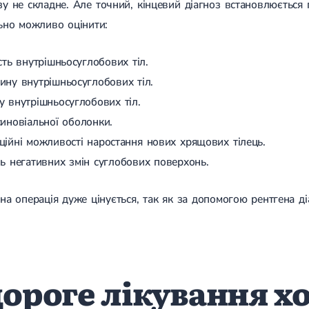
у не складне. Але точний, кінцевий діагноз встановлюється 
ьно можливо оцінити:
сть внутрішньосуглобових тіл.
ину внутрішньосуглобових тіл.
у внутрішньосуглобових тіл.
синовіальної оболонки.
ційні можливості наростання нових хрящових тілець.
нь негативних змін суглобових поверхонь.
на операція дуже цінується, так як за допомогою рентгена ді
ороге лікування х