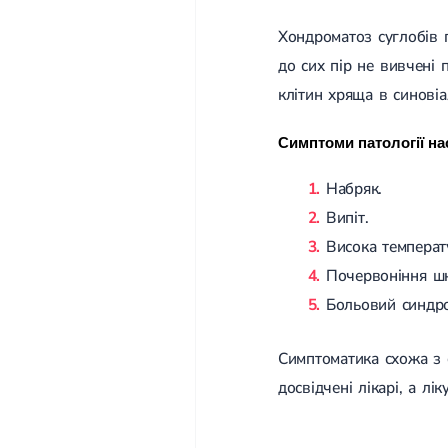
Хондроматоз суглобів п
до сих пір не вивчені 
клітин хряща в синовіа
Симптоми патології на
Набряк.
Випіт.
Висока температ
Почервоніння шк
Больовий синдром
Симптоматика схожа з о
досвідчені лікарі, а л