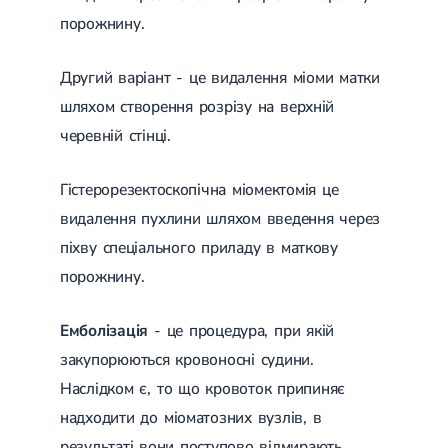
Набуті вади серця
Аритмія
порожнину.
Синусова аритмія
Миготлива аритмія
Другий варіант - це видалення міоми матки
Екстрасистолічна аритмія
Стенокардія
шляхом створення розрізу на верхній
Вазоспастична стенокардія
черевній стінці.
Електрокардіограма (ЕКГ)
Кардіологія клімактеричного періоду
Кардіологія при веденні вагітності
Гістерорезектоскопічна міомектомія це
Гіпертонія
видалення пухлини шляхом введення через
Симптоматична артеріальна гіпертензія
Жовчнокам'яна хвороба (ЖКХ)
піхву спеціального приладу в маткову
Терапія
Лікування жовчнокам'яної хвороби
порожнину.
Камені у жовчному міхурі
Панкреатит
Реактивний панкреатит
Емболізація
- це процедура, при якій
Гострий панкреатит
закупорюються кровоносні судини.
Хронічний панкреатит
Холецистит
Наслідком є, то що кровоток припиняє
Калькульозний холецистит
надходити до міоматозних вузлів, в
Гострий холецистит
Безкам'яний холецистит
результаті вони поступово відмирають.