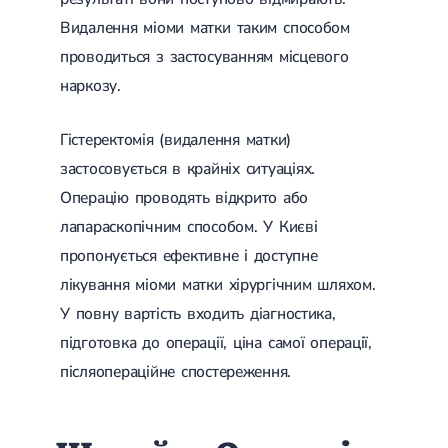
Гострі респіраторні захворювання (ГРЗ)
Видалення міоми матки таким способом
Бронхіт
Бронхіт у дітей
проводиться з застосуванням місцевого
Обструктивний бронхіт
наркозу.
Хронічний бронхіт
Гострий бронхіт
Бронхіт у дорослих
Гістеректомія (видалення матки)
ГРВІ
застосовується в крайніх ситуаціях.
ГРВІ у дорослих
Грип
Операцію проводять відкрито або
Аденовірусна інфекція
лапараскопічним способом. У Києві
Ротавірусна інфекція
Терапевтична допомога при вагітності
пропонується ефективне і доступне
лікування міоми матки хірургічним шляхом.
Ортопедія і травматологія
У повну вартість входить діагностика,
Асептичний некроз головки стегнової кістки
підготовка до операції, ціна самої операції,
Асептичний некроз таранної кістки
Блокування суглоба
післяопераційне спостереження.
Бурсит
Епікондиліт
Нестабільність суглоба
Переломи