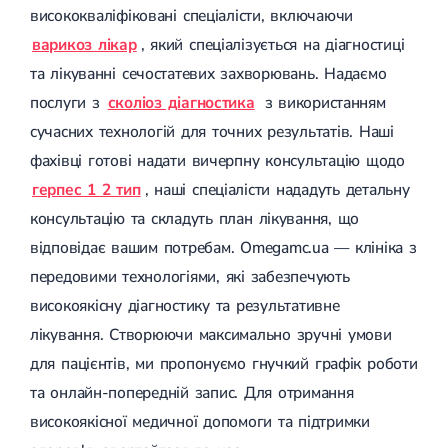
висококваліфіковані спеціалісти, включаючи
Цукровий діабет 2 типу
Нецукровий діабет
варикоз лікар
, який спеціалізується на діагностиці
Школа діабету
та лікуванні сечостатевих захворювань. Надаємо
Зоб
Дифузний токсичний зоб (Базедова хвороба)
послуги з
сколіоз діагностика
з використанням
Вузловий зоб
сучасних технологій для точних результатів. Наші
Дифузний зоб
Тиреоїдит
фахівці готові надати вичерпну консультацію щодо
Підгострий тиреоїдит
герпес 1 2 тип
, наші спеціалісти нададуть детальну
Аутоиммунный тиреоидит
консультацію та складуть план лікування, що
Хронічний тиреоїдит
Гіпертиреоз
відповідає вашим потребам. Omegamc.ua — клініка з
Гіпотиреоз
передовими технологіями, які забезпечують
Хвороба Іценко-Кушинга
Гіпоталамічний синдром
високоякісну діагностику та результативне
Гірсутизм
лікування. Створюючи максимально зручні умови
Кіста щитовидної залози
Метаболічний синдром
для пацієнтів, ми пропонуємо гнучкий графік роботи
Ожиріння
та онлайн-попередній запис. Для отримання
Наднирковозалозна недостатність (хвороба Аддісона)
Ультразвукова терапія
високоякісної медичної допомоги та підтримки
Фізіотерапія
Ударно-хвильова терапія