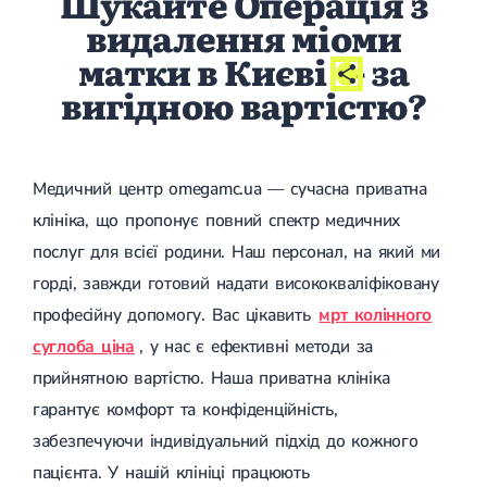
Шукайте Операція з
Лікування переломів щиколоток
видалення міоми
Лікування переломів ключиці
матки в Києві
- за
Лікування переломів плеча
Лікування переломів передпліччя
вигідною вартістю?
Лікування переломів кісток тазу
Іммобілізація
Лікування переломів шийки стегна і стегнової кістки
Лікування переломів гомілки
Медичний центр omegamc.ua — сучасна приватна
Лікування переломів п'яти
Полиостеоартроз
клініка, що пропонує повний спектр медичних
Протез синовіальної рідини
послуг для всієї родини. Наш персонал, на який ми
PRP-терапія
Розрив зв'язок
горді, завжди готовий надати висококваліфіковану
Розрив зв'язок плечового суглобу
професійну допомогу. Вас цікавить
мрт колінного
Розрив зв'язок ліктьового суглобу
Розрив зв'язок колінного суглоба
суглоба ціна
, у нас є ефективні методи за
Розрив зв'язок гомілковостопного суглобу
прийнятною вартістю. Наша приватна клініка
Травми сухожиль та м'язів
гарантує комфорт та конфіденційність,
Ендокринологія
забезпечуючи індивідуальний підхід до кожного
Цукровий діабет
пацієнта. У нашій клініці працюють
Цукровий діабет 1 типу