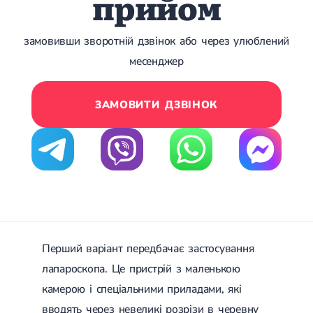
прийом
Лікування грижі диска
Лікування міжхребцевої грижі
замовивши зворотній дзвінок або через улюблений
Грижа хребта
Протрузія дисків
месенджер
Протрузія дисків попереково-крижового відділу
Протрузія міжхребцевих дисків
Протрузія шийного відділу
ЗАМОВИТИ ДЗВІНОК
Кардіологія
Хвороби серця
Брадикардія
Тахікардія
Ішемічна хвороба серця
Інфаркт міокарда
Міокардит
Інфекційний ендокардит
Нейроциркуляторна дистонія
Перший варіант передбачає застосування
Нейроциркуляторна дистонія за гіпертонічним типом
лапароскопа. Це пристрій з маленькою
Серцева недостатність
Вада серця
камерою і спеціальними приладами, які
Мітральна вада серця
вводять через невеликі розрізи в черевну