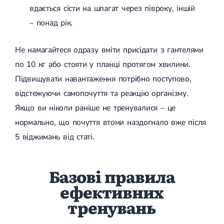
вдається сісти на шпагат через півроку, іншій
Цукровий діабет 2 типу
Нецукровий діабет
– понад рік.
Школа діабету
Зоб
Не намагайтеся одразу вміти присідати з гантелями
Дифузний токсичний зоб (Базедова хвороба)
Вузловий зоб
по 10 кг або стояти у планці протягом хвилини.
Дифузний зоб
Підвищувати навантаження потрібно поступово,
Тиреоїдит
Підгострий тиреоїдит
відстежуючи самопочуття та реакцію організму.
Аутоиммунный тиреоидит
Якщо ви ніколи раніше не тренувалися – це
Хронічний тиреоїдит
Гіпертиреоз
нормально, що почуття втоми наздогнало вже після
Гіпотиреоз
5 віджимань від статі.
Хвороба Іценко-Кушинга
Гіпоталамічний синдром
Гірсутизм
Кіста щитовидної залози
Базові правила
Метаболічний синдром
ефективних
Ожиріння
Наднирковозалозна недостатність (хвороба Аддісона)
тренувань
Ультразвукова терапія
Фізіотерапія
Ударно-хвильова терапія