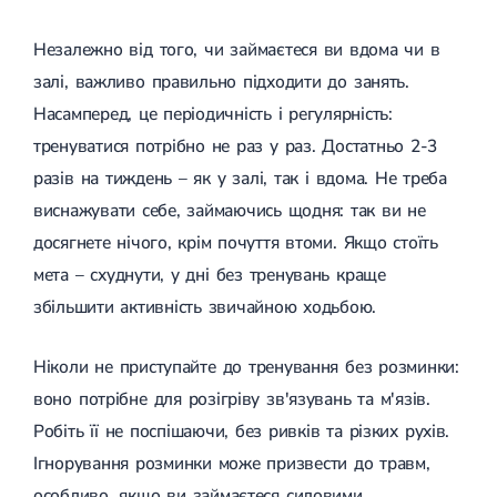
Магнітотерапія
Лазерна терапія
Незалежно від того, чи займаєтеся ви вдома чи в
Реабілітація після перелому
Реабілітація
Реабілітація після вивиху
залі, важливо правильно підходити до занять.
Реабілітація після ендопротезування
Насамперед, це періодичність і регулярність:
Реабілітація після артроскопії
тренуватися потрібно не раз у раз. Достатньо 2-3
Лікувальна фізкультура
разів на тиждень – як у залі, так і вдома. Не треба
Дерматологія
виснажувати себе, займаючись щодня: так ви не
Масаж
досягнете нічого, крім почуття втоми. Якщо стоїть
мета – схуднути, у дні без тренувань краще
збільшити активність звичайною ходьбою.
Ніколи не приступайте до тренування без розминки:
воно потрібне для розігріву зв'язувань та м'язів.
Робіть її не поспішаючи, без ривків та різких рухів.
Ігнорування розминки може призвести до травм,
особливо, якщо ви займаєтеся силовими