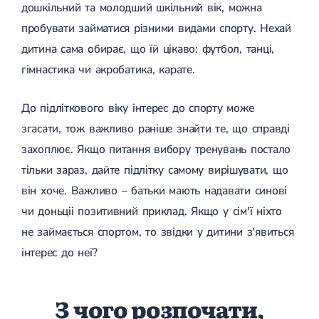
дошкільний та молодший шкільний вік, можна
Лікування грижі диска
пробувати займатися різними видами спорту. Нехай
Лікування міжхребцевої грижі
Грижа хребта
дитина сама обирає, що їй цікаво: футбол, танці,
Протрузія дисків
гімнастика чи акробатика, карате.
Протрузія дисків попереково-крижового відділу
Протрузія міжхребцевих дисків
Протрузія шийного відділу
До підліткового віку інтерес до спорту може
Кардіологія
згасати, тож важливо раніше знайти те, що справді
захоплює. Якщо питання вибору тренувань постало
Хвороби серця
Брадикардія
тільки зараз, дайте підлітку самому вирішувати, що
Тахікардія
він хоче. Важливо – батьки мають надавати синові
Ішемічна хвороба серця
Інфаркт міокарда
чи доньціі позитивний приклад. Якщо у сім'ї ніхто
Міокардит
не займається спортом, то звідки у дитини з'явиться
Інфекційний ендокардит
Нейроциркуляторна дистонія
інтерес до неї?
Нейроциркуляторна дистонія за гіпертонічним типом
Серцева недостатність
Вада серця
З чого розпочати,
Мітральна вада серця