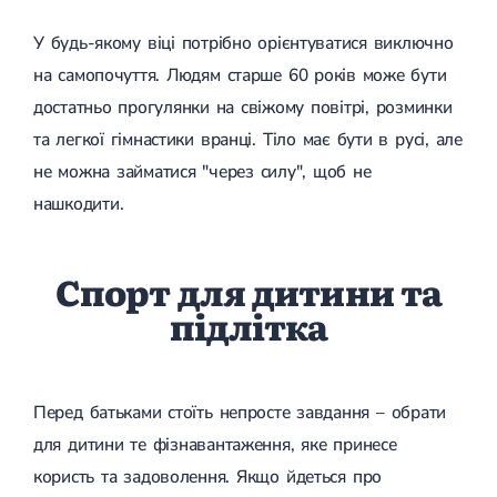
Спондилоартроз грудного відділу
Спондилоартроз хребта
У будь-якому віці потрібно орієнтуватися виключно
Спондилоартроз поперекового відділу
на самопочуття. Людям старше 60 років може бути
Спондилоартроз шийного відділу
Артрит
достатньо прогулянки на свіжому повітрі, розминки
Гострий артрит
та легкої гімнастики вранці. Тіло має бути в русі, але
Хронічний артрит
Артроз
не можна займатися "через силу", щоб не
Артроз кульшового суглоба
нашкодити.
Артроз плечового суглоба
Артроз колінного суглоба
Артроз ліктьового суглоба
Артроз гомілковостопного суглобу
Спорт для дитини та
Міозит
підлітка
Міозит шиї
Міозит спини
Міозит грудної клітини
Радикуліт
Шийний радикуліт
Перед батьками стоїть непросте завдання – обрати
Дискогенний радикуліт
для дитини те фізнавантаження, яке принесе
Міжреберна невралгія
користь та задоволення. Якщо йдеться про
Попереково-крижовий радикуліт
Грижі