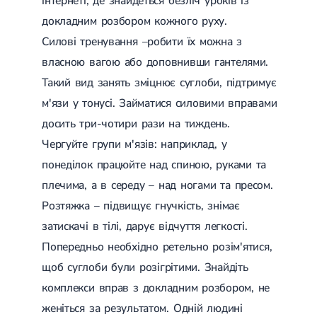
інтернеті, де знайдеться безліч уроків із
Лікування переломів щиколоток
докладним розбором кожного руху.
Лікування переломів ключиці
Лікування переломів плеча
Силові тренування –робити їх можна з
Лікування переломів передпліччя
власною вагою або доповнивши гантелями.
Лікування переломів кісток тазу
Такий вид занять зміцнює суглоби, підтримує
Іммобілізація
Лікування переломів шийки стегна і стегнової кістки
м'язи у тонусі. Займатися силовими вправами
Лікування переломів гомілки
досить три-чотири рази на тиждень.
Лікування переломів п'яти
Полиостеоартроз
Чергуйте групи м'язів: наприклад, у
Протез синовіальної рідини
понеділок працюйте над спиною, руками та
PRP-терапія
Розрив зв'язок
плечима, а в середу – над ногами та пресом.
Розрив зв'язок плечового суглобу
Розтяжка – підвищує гнучкість, знімає
Розрив зв'язок ліктьового суглобу
Розрив зв'язок колінного суглоба
затискачі в тілі, дарує відчуття легкості.
Розрив зв'язок гомілковостопного суглобу
Попередньо необхідно ретельно розім'ятися,
Травми сухожиль та м'язів
щоб суглоби були розігрітими. Знайдіть
Ендокринологія
комплекси вправ з докладним розбором, не
Цукровий діабет
женіться за результатом. Одній людині
Цукровий діабет 1 типу