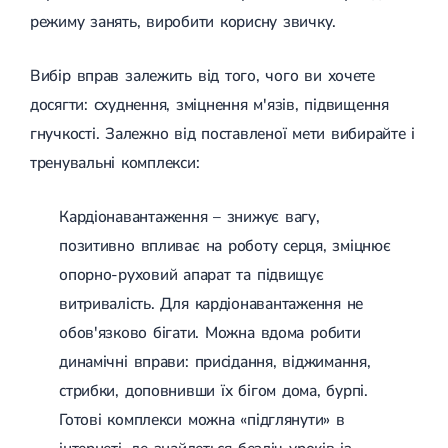
Гострі респіраторні захворювання (ГРЗ)
режиму занять, виробити корисну звичку.
Бронхіт
Бронхіт у дітей
Вибір вправ залежить від того, чого ви хочете
Обструктивний бронхіт
Хронічний бронхіт
досягти: схуднення, зміцнення м'язів, підвищення
Гострий бронхіт
гнучкості. Залежно від поставленої мети вибирайте і
Бронхіт у дорослих
ГРВІ
тренувальні комплекси:
ГРВІ у дорослих
Грип
Аденовірусна інфекція
Кардіонавантаження – знижує вагу,
Ротавірусна інфекція
позитивно впливає на роботу серця, зміцнює
Терапевтична допомога при вагітності
опорно-руховий апарат та підвищує
Ортопедія і травматологія
витривалість. Для кардіонавантаження не
Асептичний некроз головки стегнової кістки
обов'язково бігати. Можна вдома робити
Асептичний некроз таранної кістки
динамічні вправи: присідання, віджимання,
Блокування суглоба
Бурсит
стрибки, доповнивши їх бігом дома, бурпі.
Епікондиліт
Готові комплекси можна «підглянути» в
Нестабільність суглоба
Переломи