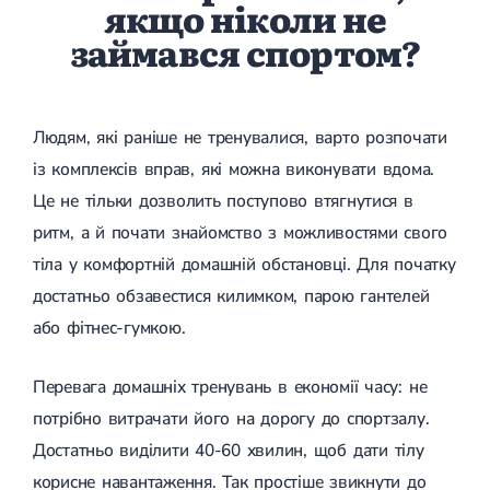
Набуті вади серця
якщо ніколи не
Аритмія
займався спортом?
Синусова аритмія
Миготлива аритмія
Екстрасистолічна аритмія
Стенокардія
Вазоспастична стенокардія
Людям, які раніше не тренувалися, варто розпочати
Електрокардіограма (ЕКГ)
із комплексів вправ, які можна виконувати вдома.
Кардіологія клімактеричного періоду
Це не тільки дозволить поступово втягнутися в
Кардіологія при веденні вагітності
Гіпертонія
ритм, а й почати знайомство з можливостями свого
Симптоматична артеріальна гіпертензія
тіла у комфортній домашній обстановці. Для початку
Жовчнокам'яна хвороба (ЖКХ)
Терапія
Лікування жовчнокам'яної хвороби
достатньо обзавестися килимком, парою гантелей
Камені у жовчному міхурі
або фітнес-гумкою.
Панкреатит
Реактивний панкреатит
Гострий панкреатит
Перевага домашніх тренувань в економії часу: не
Хронічний панкреатит
потрібно витрачати його на дорогу до спортзалу.
Холецистит
Калькульозний холецистит
Достатньо виділити 40-60 хвилин, щоб дати тілу
Гострий холецистит
корисне навантаження. Так простіше звикнути до
Безкам'яний холецистит