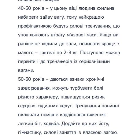
(ДППГ)
УЗД органів сечовивідної системи
Трофічні виразки
40-50 років – у цьому віці людина схильна
Психогенне запаморочення
УЗД органів черевної порожнини
Мікросклеротерапія
набирати зайву вагу, тому найкращою
Радикулопатія
УЗД нижньої порожнистої вени
Склеротерапія
Методики лікування
УЗД м'яких тканин
Ендовенозна лазерна коагуляція
профілактикою будуть силові тренування, що
Вертебрологія
Лікування хребта
УЗД лімфатичних вузлів
Лазерна операція вен
уповільнюють втрату м'язової маси. Якщо ви
Остеохондроз
УЗД для дітей
Мініфлебектомія
Остеохондроз хребта
УЗД черевного відділу аорти
Кросектомія та короткий стрипінг
раніше не ходили до зали, починати краще з
Остеохондроз шийного відділу
Денситометрія
Видалення грижі
малого – гантелі по 2-3 кг. Поступово можна
Абдомінальна хірургія
Остеохондроз грудного відділу
УЗД щитоподібної залози
Видалення пахової грижі
Остеохондроз поперекового відділу
Фолікулометрія
Видалення пупкової грижі
перейти і до тренажерів із серйознішими
Наслідки травм хребта і кінцівок
УЗД простати
Видалення апендициту
вагами.
Сколіоз
Ехогідротубація
Радіохвильова хірургія
Амбулаторна хірургія
Сколіоз першого ступеня
УЗД вад плоду
50-60 років – даються взнаки хронічні
Сколіоз другого ступеня
УЗД нирок
захворювання, можуть турбувати болі
Сколіоз шийного відділу
УЗД мошонки
Малоінвазивна ендоскопічна хірургія
різного характеру, підвищується ризик
Лівобічний сколіоз
УЗД молочних залоз
Спондильоз
УЗД сечового міхура
серцево-судинних недуг. Тренування повинні
Підготовка до операції
Спондильоз грудного відділу
УЗД малого таза
включати помірне кардіонавантаження:
Спондильоз поперекового відділу
УЗД при вагітності
Шийний спондильоз
легкий біг, ходьба. Додайте до них йогу,
Електроенцефалографія (ЕЕГ)
Спондильоз хребта
гімнастику, силові заняття із власною вагою.
Спондилоартроз